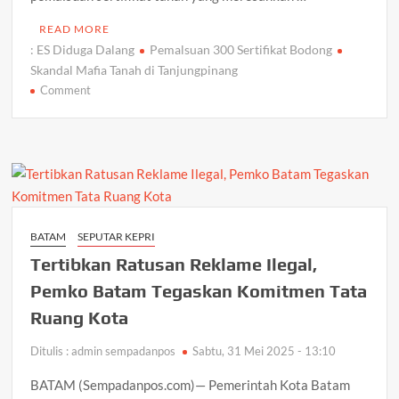
READ MORE
: ES Diduga Dalang
Pemalsuan 300 Sertifikat Bodong
Skandal Mafia Tanah di Tanjungpinang
on
Comment
Skandal
Mafia
Tanah
di
Tanjungpinang:
ES
Diduga
BATAM
SEPUTAR KEPRI
Dalang
Tertibkan Ratusan Reklame Ilegal,
Pemalsuan
300
Pemko Batam Tegaskan Komitmen Tata
Sertifikat
Ruang Kota
Bodong
Ditulis : admin sempadanpos
Sabtu, 31 Mei 2025 - 13:10
BATAM (Sempadanpos.com)— Pemerintah Kota Batam