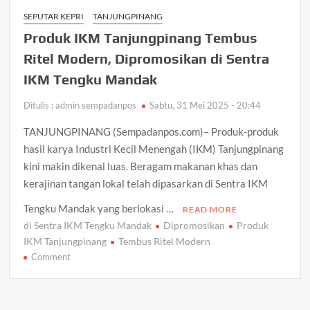
Polsek
SEPUTAR KEPRI
TANJUNGPINANG
Jemaja:
Produk IKM Tanjungpinang Tembus
Para
Tokoh
Ritel Modern, Dipromosikan di Sentra
Diminta
IKM Tengku Mandak
Dengarkan
Kedua
Ditulis : admin sempadanpos
Sabtu, 31 Mei 2025 - 20:44
Sisi
TANJUNGPINANG (Sempadanpos.com)– Produk-produk
hasil karya Industri Kecil Menengah (IKM) Tanjungpinang
kini makin dikenal luas. Beragam makanan khas dan
kerajinan tangan lokal telah dipasarkan di Sentra IKM
Tengku Mandak yang berlokasi …
READ MORE
di Sentra IKM Tengku Mandak
Dipromosikan
Produk
IKM Tanjungpinang
Tembus Ritel Modern
on
Comment
Produk
IKM
Tanjungpinang