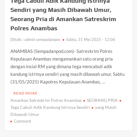
Tega Cabuli Adik Kandung Istrinya
Lingga
Bersihkan
Sendiri yang Masih Dibawah Umur,
Sungai
Seorang Pria di Amankan Satreskrim
Sepanjang
Polres Anambas
250
Meter
Ditulis : admin sempadanpos
Sabtu, 31 Mei 2025 - 12:06
ANAMBAS (Sempadanpod.com)- Satreskrim Polres
Kepulauan Anambas mengamankan satu orang pria
dengan insial RM yang dimana tega mencabuli adik
kandung istrinya sendiri yang masih dibawah umur, Sabtu
(31/05/2025) Kapolres Kepulauan Anambas, …
READ MORE
Amankan Satreskrim Polres Anambas
SEORANG PRIA
Tega Cabuli Adik Kandung Istrinya Sendiri
yang Masih
Dibawah Umur
on
Comment
Tega
Cabuli