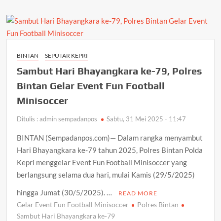
Adik
Kandung
Istrinya
Sendiri
yang
BINTAN
SEPUTAR KEPRI
Masih
Sambut Hari Bhayangkara ke-79, Polres
Dibawah
Umur,
Bintan Gelar Event Fun Football
Seorang
Minisoccer
Pria
di
Ditulis : admin sempadanpos
Sabtu, 31 Mei 2025 - 11:47
Amankan
Satreskrim
BINTAN (Sempadanpos.com)— Dalam rangka menyambut
Polres
Hari Bhayangkara ke-79 tahun 2025, Polres Bintan Polda
Anambas
Kepri menggelar Event Fun Football Minisoccer yang
berlangsung selama dua hari, mulai Kamis (29/5/2025)
hingga Jumat (30/5/2025). …
READ MORE
Gelar Event Fun Football Minisoccer
Polres Bintan
Sambut Hari Bhayangkara ke-79