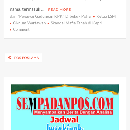
nama, termasuk …
READ MORE
dan "Pegawai Gadungan KPK" Dibekuk Polisi
Ketua LSM
Oknum Wartawan
Skandal Mafia Tanah di Kepri
on
Comment
Skandal
Mafia
Tanah
di
Navigasi
POS-POS LAMA
Kepri:
pos
Ketua
LSM,
Oknum
Wartawan,
dan
“Pegawai
Gadungan
KPK”
Dibekuk
Polisi