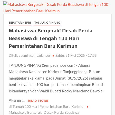
Tembus
Ritel
Modern,
Dipromosikan
SEPUTAR KEPRI
TANJUNGPINANG
di
Mahasiswa Bergerak! Desak Perda
Sentra
IKM
Beasiswa di Tengah 100 Hari
Tengku
Pemerintahan Baru Karimun
Mandak
Ditulis : admin sempadanpos
Sabtu, 31 Mei 2025 - 17:38
TANJUNGPINANG (Sempadanpos.com)– Aliansi
Mahasiswa Kabupaten Karimun Tanjungpinang-Bintan
menggelar aksi damai pada Jumat (30/5/2025) sebagai
bentuk evaluasi 100 hari pertama kepemimpinan Bupati
Iskandarsyah dan Wakil Bupati Rocky Marciano Bawole.
Aksi ini …
READ MORE
di Tengah 100 Hari Pemerintahan Baru Karimun
Mahasiswa Bergerak! Desak Perda Beasiswa