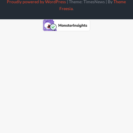
Proudly powered by WordPress
|
Theme: TimesNews
|
By
Theme
Freesia
.