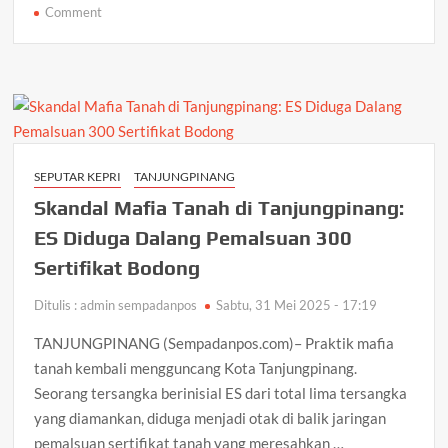
on
Comment
Mahasiswa
Bergerak!
Desak
Perda
Beasiswa
di
Tengah
SEPUTAR KEPRI
TANJUNGPINANG
100
Skandal Mafia Tanah di Tanjungpinang:
Hari
Pemerintahan
ES Diduga Dalang Pemalsuan 300
Baru
Sertifikat Bodong
Karimun
Ditulis : admin sempadanpos
Sabtu, 31 Mei 2025 - 17:19
TANJUNGPINANG (Sempadanpos.com)– Praktik mafia
tanah kembali mengguncang Kota Tanjungpinang.
Seorang tersangka berinisial ES dari total lima tersangka
yang diamankan, diduga menjadi otak di balik jaringan
pemalsuan sertifikat tanah yang meresahkan …