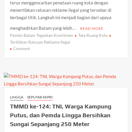
terus menggencarkan penataan ruang kota dengan
menertibkan ratusan reklame ilegal yang tersebar di
berbagai titik. Langkah ini menjadi bagian dari upaya
menghadirkan Batam yang lebih …
READ MORE
Pemko Batam Tegaskan Komitmen
Tata Ruang Kota
Tertibkan Ratusan Reklame Ilegal
on
Comment
Tertibkan
Ratusan
Reklame
Ilegal,
Pemko
Batam
Tegaskan
LINGGA
SEPUTAR KEPRI
Komitmen
TMMD ke-124: TNI, Warga Kampung
Tata
Ruang
Putus, dan Pemda Lingga Bersihkan
Kota
Sungai Sepanjang 250 Meter