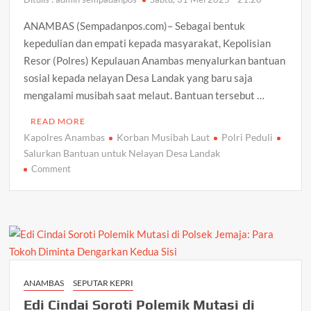
ANAMBAS (Sempadanpos.com)– Sebagai bentuk
kepedulian dan empati kepada masyarakat, Kepolisian
Resor (Polres) Kepulauan Anambas menyalurkan bantuan
sosial kepada nelayan Desa Landak yang baru saja
mengalami musibah saat melaut. Bantuan tersebut …
READ MORE
Kapolres Anambas
Korban Musibah Laut
Polri Peduli
Salurkan Bantuan untuk Nelayan Desa Landak
on
Comment
Polri
Peduli:
Kapolres
Anambas
Salurkan
Bantuan
untuk
ANAMBAS
SEPUTAR KEPRI
Nelayan
Edi Cindai Soroti Polemik Mutasi di
Desa