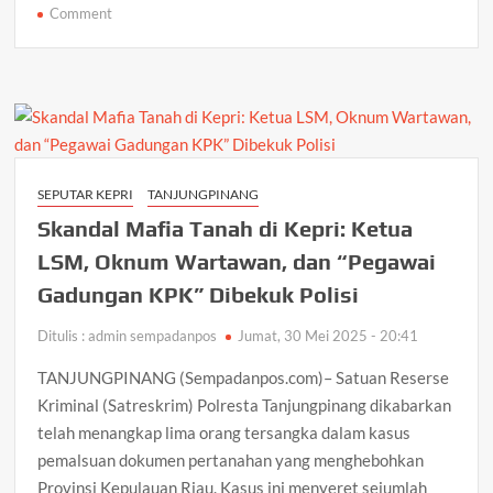
on
Comment
Sambut
Hari
Bhayangkara
ke-
79,
Polres
Bintan
SEPUTAR KEPRI
TANJUNGPINANG
Gelar
Skandal Mafia Tanah di Kepri: Ketua
Event
Fun
LSM, Oknum Wartawan, dan “Pegawai
Football
Gadungan KPK” Dibekuk Polisi
Minisoccer
Ditulis : admin sempadanpos
Jumat, 30 Mei 2025 - 20:41
TANJUNGPINANG (Sempadanpos.com)– Satuan Reserse
Kriminal (Satreskrim) Polresta Tanjungpinang dikabarkan
telah menangkap lima orang tersangka dalam kasus
pemalsuan dokumen pertanahan yang menghebohkan
Provinsi Kepulauan Riau. Kasus ini menyeret sejumlah