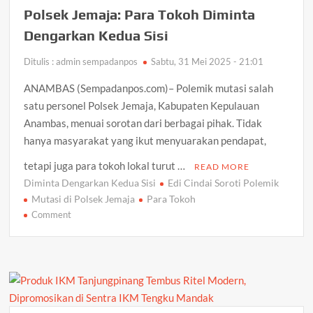
Landak
Polsek Jemaja: Para Tokoh Diminta
Korban
Dengarkan Kedua Sisi
Musibah
Laut
Ditulis : admin sempadanpos
Sabtu, 31 Mei 2025 - 21:01
ANAMBAS (Sempadanpos.com)– Polemik mutasi salah
satu personel Polsek Jemaja, Kabupaten Kepulauan
Anambas, menuai sorotan dari berbagai pihak. Tidak
hanya masyarakat yang ikut menyuarakan pendapat,
tetapi juga para tokoh lokal turut …
READ MORE
Diminta Dengarkan Kedua Sisi
Edi Cindai Soroti Polemik
Mutasi di Polsek Jemaja
Para Tokoh
on
Comment
Edi
Cindai
Soroti
Polemik
Mutasi
di