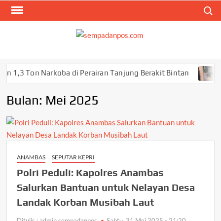
Skip
Search
to
content
SEM
Menyam
Berita
Ana
arkoba di Perairan Tanjung Berakit Bintan
Jumat Berk
Bulan:
Mei 2025
ANAMBAS
SEPUTAR KEPRI
Polri Peduli: Kapolres Anambas
Salurkan Bantuan untuk Nelayan Desa
Landak Korban Musibah Laut
Ditulis : admin sempadanpos
Sabtu, 31 Mei 2025 - 21:20