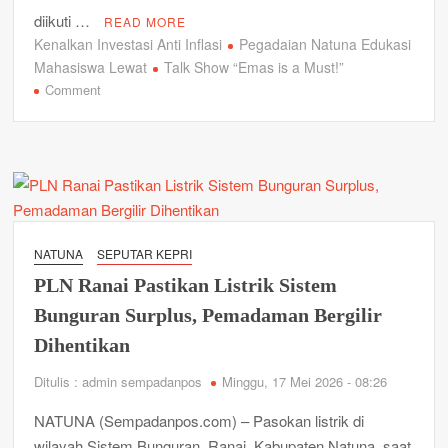
diikuti …
READ MORE
Kenalkan Investasi Anti Inflasi
Pegadaian Natuna Edukasi
Mahasiswa Lewat
Talk Show “Emas is a Must!”
on
Comment
Pegadaian
Natuna
Edukasi
Mahasiswa
Lewat
Talk
Show
NATUNA
SEPUTAR KEPRI
“Emas
PLN Ranai Pastikan Listrik Sistem
is
a
Bunguran Surplus, Pemadaman Bergilir
Must!”,
Dihentikan
Kenalkan
Investasi
Ditulis : admin sempadanpos
Minggu, 17 Mei 2026 - 08:26
Anti
Inflasi
NATUNA (Sempadanpos.com) – Pasokan listrik di
wilayah Sistem Bunguran, Ranai, Kabupaten Natuna, saat