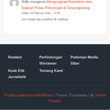
Adib
mengenai
Mengungkap Keindahan dan
Sejarah Pulau Penyengat di Tanjungpinang
Sabtu, 24 Februari 2024 - 10:33
Izin share dan publish di medsos
Redaksi
Perlindungan
Pedoman Media
Wartawan
Siber
Kode Etik
Tentang Kami
Jurnalistik
Proudly powered by WordPress
|
Theme: TimesNews
|
By
Theme
Freesia
.