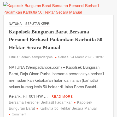
Ansar
Ahmad:
Evaluasi
HPM
NATUNA
SEPUTAR KEPRI
Pasir
Kapolsek Bunguran Barat Bersama
Kuarsa
Sedang
Personel Berhasil Padamkan Karhutla 50
Dikaji
Hektar Secara Manual
Ditulis : admin sempadanpos
Selasa, 24 Maret 2026 - 10:37
NATUNA (Sempadanpos.com) – Kapolsek Bunguran
Barat, Raja Oloan Purba, bersama personelnya berhasil
memadamkan kebakaran hutan dan lahan (karhutla)
seluas kurang lebih 50 hektar di Jalan Poros Batubi–
Kelarik, RT 001 RW …
READ MORE
Bersama Personel Berhasil Padamkan
Kapolsek
Bunguran Barat
Karhutla 50 Hektar Secara Manual
on
Comment