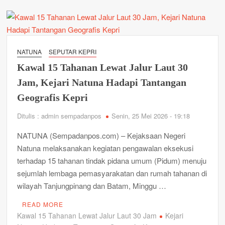
Bhayangkara
ke-
80,
Polsek
Bunguran
NATUNA
SEPUTAR KEPRI
Timur
Kawal 15 Tahanan Lewat Jalur Laut 30
Gelar
Turnamen
Jam, Kejari Natuna Hadapi Tantangan
Biliar
Geografis Kepri
Pererat
Silaturahmi
Ditulis : admin sempadanpos
Senin, 25 Mei 2026 - 19:18
dengan
Masyarakat
NATUNA (Sempadanpos.com) – Kejaksaan Negeri
Natuna melaksanakan kegiatan pengawalan eksekusi
terhadap 15 tahanan tindak pidana umum (Pidum) menuju
sejumlah lembaga pemasyarakatan dan rumah tahanan di
wilayah Tanjungpinang dan Batam, Minggu …
READ MORE
Kawal 15 Tahanan Lewat Jalur Laut 30 Jam
Kejari