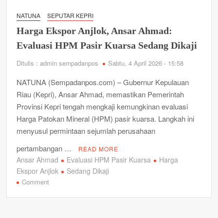
Persegi
NATUNA
SEPUTAR KEPRI
untuk
Harga Ekspor Anjlok, Ansar Ahmad:
Kejati
di
Evaluasi HPM Pasir Kuarsa Sedang Dikaji
Natuna
Ditulis : admin sempadanpos
Sabtu, 4 April 2026 - 15:58
NATUNA (Sempadanpos.com) – Gubernur Kepulauan
Riau (Kepri), Ansar Ahmad, memastikan Pemerintah
Provinsi Kepri tengah mengkaji kemungkinan evaluasi
Harga Patokan Mineral (HPM) pasir kuarsa. Langkah ini
menyusul permintaan sejumlah perusahaan
pertambangan …
READ MORE
Ansar Ahmad
Evaluasi HPM Pasir Kuarsa
Harga
Ekspor Anjlok
Sedang Dikaji
on
Comment
Harga
Ekspor
Anjlok,