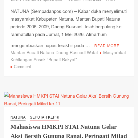
NATUNA (Sempadanpos.com) – Kabar duka menyelimuti
masyarakat Kabupaten Natuna. Mantan Bupati Natuna
periode 2006–2009, Daeng Rusnadi, telah berpulang ke
rahmatullah pada Jumat, 1 Mei 2026. Almarhum
mengembuskan napas terakhir pada …
READ MORE
Mantan Bupati Natuna Daeng Rusnadi Wafat
Masyarakat
Kehilangan Sosok “Bupati Rakyat”
on
Comment
Mantan
Bupati
Natuna
Daeng
Rusnadi
Wafat,
Masyarakat
NATUNA
SEPUTAR KEPRI
Kehilangan
Mahasiswa HMKPI STAI Natuna Gelar
Sosok
“Bupati
Aksi Bersih Gunung Ranai, Peringati Milad