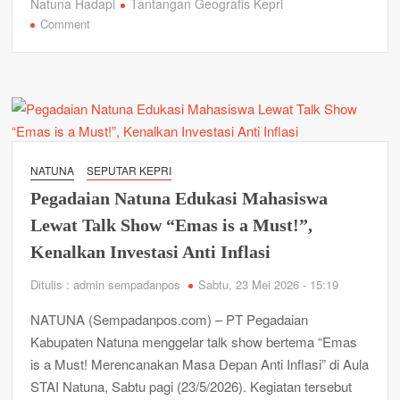
Natuna Hadapi
Tantangan Geografis Kepri
on
Comment
Kawal
15
Tahanan
Lewat
Jalur
Laut
30
NATUNA
SEPUTAR KEPRI
Jam,
Pegadaian Natuna Edukasi Mahasiswa
Kejari
Natuna
Lewat Talk Show “Emas is a Must!”,
Hadapi
Kenalkan Investasi Anti Inflasi
Tantangan
Geografis
Ditulis : admin sempadanpos
Sabtu, 23 Mei 2026 - 15:19
Kepri
NATUNA (Sempadanpos.com) – PT Pegadaian
Kabupaten Natuna menggelar talk show bertema “Emas
is a Must! Merencanakan Masa Depan Anti Inflasi” di Aula
STAI Natuna, Sabtu pagi (23/5/2026). Kegiatan tersebut