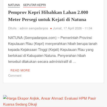
Bersih
NATUNA
SEPUTAR KEPRI
Gunung
Pemprov Kepri Hibahkan Lahan 2.000
Ranai,
Peringati
Meter Persegi untuk Kejati di Natuna
Milad
Ditulis : admin sempadanpos
Jumat, 17 April 2026 - 11:04
ke-
11
NATUNA (Sempadanpos.com) – Pemerintah Provinsi
Kepulauan Riau (Kepri) menyerahkan hibah berupa tanah
kepada Kejaksaan Tinggi (Kejati) Kepulauan Riau yang
berlokasi di Kabupaten Natuna. Penyerahan hibah
tersebut dilakukan secara administratif di …
READ MORE
on
Comment
Pemprov
Kepri
Hibahkan
Lahan
2.000
Meter