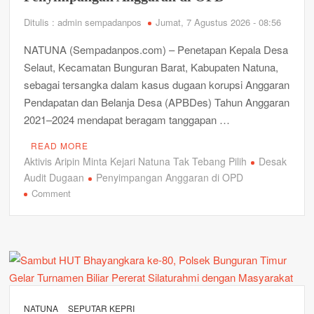
Satgas TMMD Ke-129 Dorong Ketahanan Pangan melalui
Ditulis : admin sempadanpos
Jumat, 7 Agustus 2026 - 08:56
Penaburan Bibit Ikan Kakap Putih sebanyak 3000 ekor di
Desa Busung
NATUNA (Sempadanpos.com) – Penetapan Kepala Desa
Selaut, Kecamatan Bunguran Barat, Kabupaten Natuna,
Tanamkan Hidup Sehat Sejak Dini, Satgas TMMD Ke-129
Ajak Siswa SDIT An-Nahl Senam Bersama
sebagai tersangka dalam kasus dugaan korupsi Anggaran
Pendapatan dan Belanja Desa (APBDes) Tahun Anggaran
Polresta Tanjungpinang Panen Raya Jagung Kuartal II,
2021–2024 mendapat beragam tanggapan …
Hasilkan 1 Ton Jagung Dukung Swasembada Pangan Nasional
READ MORE
Turun ke Desa dan Kelurahan di Bintan, Ombudsman Kepri
Aktivis Aripin Minta Kejari Natuna Tak Tebang Pilih
Desak
Tampung Puluhan Keluhan Warga Soal Bansos, BBM Solar
Audit Dugaan
Penyimpangan Anggaran di OPD
hingga Lampu Jalan
on
Comment
Aktivis
Gelombang Mundur dari PWI Kepri Berlanjut, Socrates Ketua
Aripin
Pertama Periode 2004–2008 Ikut Tinggalkan Organisasi
Minta
Kejari
Arogansi Jakarta di Beranda Negeri: Catatan dari Pertemuan
Natuna
Ketua Umum PWI dan KJK di Batam
Tak
Tebang
NATUNA
SEPUTAR KEPRI