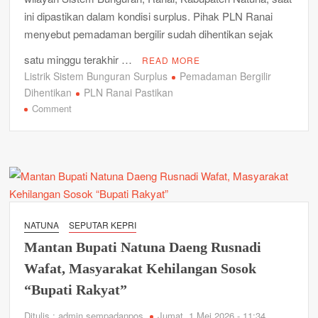
ini dipastikan dalam kondisi surplus. Pihak PLN Ranai
menyebut pemadaman bergilir sudah dihentikan sejak
satu minggu terakhir …
READ MORE
Listrik Sistem Bunguran Surplus
Pemadaman Bergilir
Dihentikan
PLN Ranai Pastikan
on
Comment
PLN
Ranai
Pastikan
Listrik
Sistem
Bunguran
Surplus,
NATUNA
SEPUTAR KEPRI
Pemadaman
Mantan Bupati Natuna Daeng Rusnadi
Bergilir
Dihentikan
Wafat, Masyarakat Kehilangan Sosok
“Bupati Rakyat”
Ditulis : admin sempadanpos
Jumat, 1 Mei 2026 - 11:34