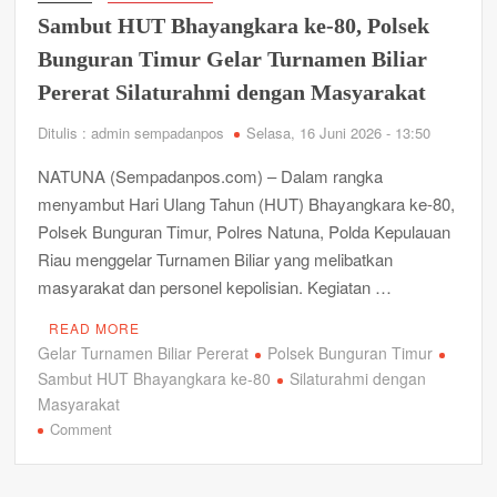
Pilih,
Sambut HUT Bhayangkara ke-80, Polsek
Desak
Audit
Bunguran Timur Gelar Turnamen Biliar
Dugaan
Pererat Silaturahmi dengan Masyarakat
Penyimpangan
Anggaran
Ditulis : admin sempadanpos
Selasa, 16 Juni 2026 - 13:50
di
OPD
NATUNA (Sempadanpos.com) – Dalam rangka
menyambut Hari Ulang Tahun (HUT) Bhayangkara ke-80,
Polsek Bunguran Timur, Polres Natuna, Polda Kepulauan
Riau menggelar Turnamen Biliar yang melibatkan
masyarakat dan personel kepolisian. Kegiatan …
READ MORE
Gelar Turnamen Biliar Pererat
Polsek Bunguran Timur
Sambut HUT Bhayangkara ke-80
Silaturahmi dengan
Masyarakat
on
Comment
Sambut
HUT