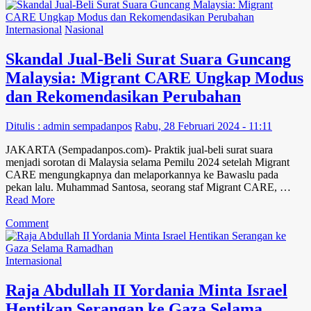
Pertempuran
Sengit
di
Internasional
Nasional
Al-
Zaytoun:
Skandal Jual-Beli Surat Suara Guncang
Militan
Malaysia: Migrant CARE Ungkap Modus
Hamas
Hancurkan
dan Rekomendasikan Perubahan
Tank
Supercanggih
Ditulis : admin sempadanpos
Rabu, 28 Februari 2024 - 11:11
Milik
Israel
JAKARTA (Sempadanpos.com)- Praktik jual-beli surat suara
menjadi sorotan di Malaysia selama Pemilu 2024 setelah Migrant
CARE mengungkapnya dan melaporkannya ke Bawaslu pada
pekan lalu. Muhammad Santosa, seorang staf Migrant CARE, …
Read More
on
Comment
Skandal
Jual-
Beli
Internasional
Surat
Suara
Raja Abdullah II Yordania Minta Israel
Guncang
Hentikan Serangan ke Gaza Selama
Malaysia: