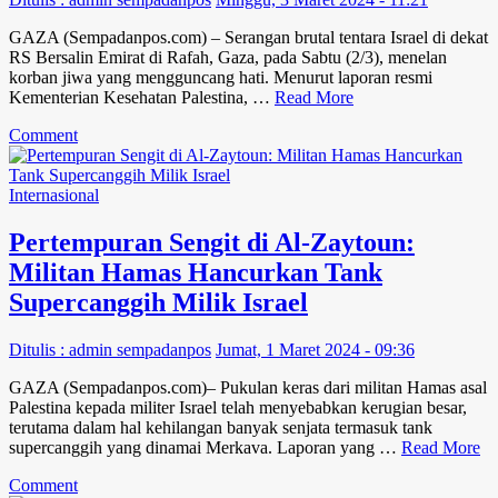
Kehidupan
yang
GAZA (Sempadanpos.com) – Serangan brutal tentara Israel di dekat
Terpanggang
RS Bersalin Emirat di Rafah, Gaza, pada Sabtu (2/3), menelan
saat
korban jiwa yang mengguncang hati. Menurut laporan resmi
Bulan
Kementerian Kesehatan Palestina, …
Read More
Ramadhan
on
Comment
Tragedi
di
Gaza:
Internasional
Serangan
Israel
Pertempuran Sengit di Al-Zaytoun:
Dekat
Militan Hamas Hancurkan Tank
RS
Bersalin
Supercanggih Milik Israel
Emirat
Tewaskan
Ditulis : admin sempadanpos
Jumat, 1 Maret 2024 - 09:36
11
Orang
GAZA (Sempadanpos.com)– Pukulan keras dari militan Hamas asal
Palestina kepada militer Israel telah menyebabkan kerugian besar,
terutama dalam hal kehilangan banyak senjata termasuk tank
supercanggih yang dinamai Merkava. Laporan yang …
Read More
on
Comment