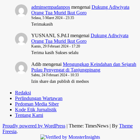
adminsempadanpos
mengenai
Dukung Adiwiyata
Orang Tua Murid Ikut Goro
Selasa, 5 Maret 2024 - 23:35
Terimakasih
YUSNANI, S.Pd.I
mengenai
Dukung Adiwiyata
Orang Tua Murid Ikut Goro
Kamis, 29 Februari 2024 - 17:20
Terima kasih Sukses selalu
Adib
mengenai
Mengungkap Keindahan dan Sejarah
Pulau Penyengat di Tanjungpinang
Sabtu, 24 Februari 2024 - 10:33
Izin share dan publish di medsos
Redaksi
Perlindungan Wartawan
Pedoman Media Siber
Kode Etik Jurnalistik
Tentang Kami
Proudly powered by WordPress
|
Theme: TimesNews
|
By
Theme
Freesia
.