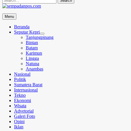
for:
sempadanpos.com
Menu
Menyampaikan Berita Dengan Analisa
Beranda
Seputar Kepri
Tanjungpinang
Bintan
Batam
Karimun
Lingga
Natuna
Anambas
Nasional
Politik
Sumatera Barat
Internasional
Tekno
Ekonomi
Wisata
Advetorial
Galeri Foto
Opini
Iklan