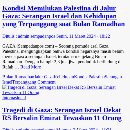
Shalat
Tarawih
Kondisi Memilukan Palestina di Jalur
di
Gaza: Serangan Israel dan Kehidupan
Masjid
Al-
yang Terpanggang saat Bulan Ramadhan
Aqsa
Ditengah
Ditulis : admin sempadanpos
Senin, 11 Maret 2024 - 18:22
Serangan
Israel
GAZA (Sempadanpos.com) – Seorang pemuda asal Gaza,
Palestina, mengungkapkan bahwa kondisi negaranya masih belum
mereda pasca-serangan Israel, terutama menjelang Bulan
Ramadhan. Dengan hampir 2,3 juta jiwa penduduk berlindung di
Rafah …
Read More
Bulan Ramadhan
Jalur Gaza
Kehidupan
Kondisi
Palestina
Serangan
on
Israel
Terpanggang
Comment
Kondisi
Memilukan
Palestina
Internasional
di
Jalur
Tragedi di Gaza: Serangan Israel Dekat
Gaza:
RS Bersalin Emirat Tewaskan 11 Orang
Serangan
Israel
dan
Ditulis : admin sempadanpos
Minggu, 3 Maret 2024 - 11:21