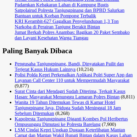
Padamkan Kebakaran Lahan di Kampung Bugis
Satpolairud Polresta Tanjungpinang dan BPBD Salurkan
Bantuan untuk Korban Pompong Terbalik
KRI Kerambit-627 Gagalkan Penyelundupan 1,3 Ton
Narkoba di Perairan Tanjung Berakit Bintan
Jumat Berkah Polres Anambas: Bagikan 20 Paket Sembako
dan Layani Kesehatan Warga Tiangau
Paling Banyak Dibaca
Pengusaha Tanjungpinang, Bandi, Dinyatakan Pailit dan
Terjerat Kasus Hukum Lainnya
(10,214)
Polisi Polda Kepri Perkenalkan Aplikasi Polri Super App dan
Layanan Call Center 110 untuk Mempermudah Masyarakat
(9,877)
Surat Cinta dari Mendagri Sudah Diterima, Terkait Kasus
Hasan: Masyarakat Menunggu Lamaran Polres Bintan
(8,811)
Wanita 19 Tahun Ditemukan Tewas di Kamar Hotel
Tanjungpinang Jaya, Diduga Sudah Meninggal 18 Jam
Sebelum Ditemukan
(8,268)
Kapolresta Tanjungpinang Diganti Kombes Pol Heribertus
Ompusunggu Dimutasi ke Polresta Barelang
(7,900)
LSM Cindai Kepri Ungkap Dugaan Keterlibatan Mantan
Camat dan Mantan Wakil Bupati Bintan dalam Kasus Lahan