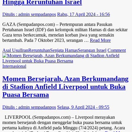
Hingga Reruntuhan Israel
Profesor
Adjung
di
Ditulis : admin sempadanpos
Rabu, 17 April 2024 - 16:56
Universiti
Islam
GAZA (Sempadanpos.com) – Pertempuran antara Pasukan
Melaka
Pertahanan Israel (IDF) dan kelompok militan Hamas di dan sekitar
Gaza terus berkecamuk, menelan korban jiwa yang semakin
bertambah. Pada 7 Oktober 2023, serangan …
Read More
on
Asal Usul
Iran
Reruntuhan
Senjata Hamas
Serangan Israel
Comment
Asa
Us
Sen
Internasional
Ha
Dar
Momen Bersejarah, Azan Berkumandang
Ira
di Stadion Anfield Liverpool untuk Buka
Hi
Re
Puasa Bersama
Isr
Ditulis : admin sempadanpos
Selasa, 9 April 2024 - 09:55
LIVERPOOL (Sempadanpos.com) – Liverpool merayakan
momen bersejarah dengan menggelar buka puasa bersama untuk
pertama kalinya di Anfield pada Minggu (7/4/2024) petang. Acara