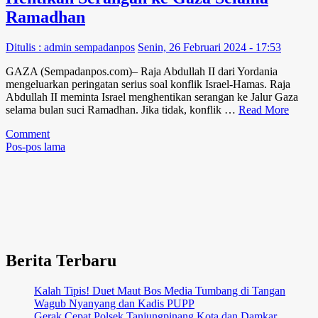
Migrant
Ramadhan
CARE
Ungkap
Ditulis : admin sempadanpos
Senin, 26 Februari 2024 - 17:53
Modus
dan
GAZA (Sempadanpos.com)– Raja Abdullah II dari Yordania
Rekomendasikan
mengeluarkan peringatan serius soal konflik Israel-Hamas. Raja
Perubahan
Abdullah II meminta Israel menghentikan serangan ke Jalur Gaza
selama bulan suci Ramadhan. Jika tidak, konflik …
Read More
on
Comment
Navigasi
Raja
Pos-pos lama
Abdullah
pos
II
Yordania
Minta
Israel
Hentikan
Serangan
ke
Berita Terbaru
Gaza
Selama
Ramadhan
Kalah Tipis! Duet Maut Bos Media Tumbang di Tangan
Wagub Nyanyang dan Kadis PUPP
Gerak Cepat Polsek Tanjungpinang Kota dan Damkar