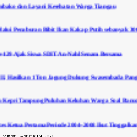
an Layani Kesehatan Warga Tiangau
buran Bibit Ikan Kakap Putih sebanyak 3000 ekor 
ak Siswa SDIT An-Nahl Senam Bersama
ilkan 1 Ton Jagung Dukung Swasembada Pangan Nasi
 Tampung Puluhan Keluhan Warga Soal Bansos, BBM 
 Pertama Periode 2004–2008 Ikut Tinggalkan Organis
Minggu, Agustus 09, 2026