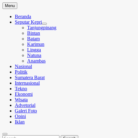
Skip
Menu
to
content
Beranda
Seputar Kepri
Tanjungpinang
Bintan
Batam
Karimun
Lingga
Natuna
Anambas
Nasional
Politik
Sumatera Barat
Internasional
Tekno
Ekonomi
Wisata
Advetorial
Galeri Foto
Opini
Iklan
Search
Search