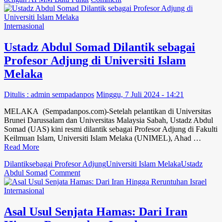
KJRI
Johor
Bahru
Internasional
Tingkatkan
Koordinasi
Ustadz Abdul Somad Dilantik sebagai
Perlindungan
Profesor Adjung di Universiti Islam
WNI
dengan
Melaka
APMM
Batu
Ditulis : admin sempadanpos
Minggu, 7 Juli 2024 - 14:21
Pahat
MELAKA (Sempadanpos.com)-Setelah pelantikan di Universitas
Brunei Darussalam dan Universitas Malaysia Sabah, Ustadz Abdul
Somad (UAS) kini resmi dilantik sebagai Profesor Adjung di Fakulti
Keilmuan Islam, Universiti Islam Melaka (UNIMEL), Ahad …
Read More
Dilantik
sebagai Profesor Adjung
Universiti Islam Melaka
Ustadz
on
Abdul Somad
Comment
Ustadz
Abdul
Internasional
Somad
Dilantik
Asal Usul Senjata Hamas: Dari Iran
sebagai