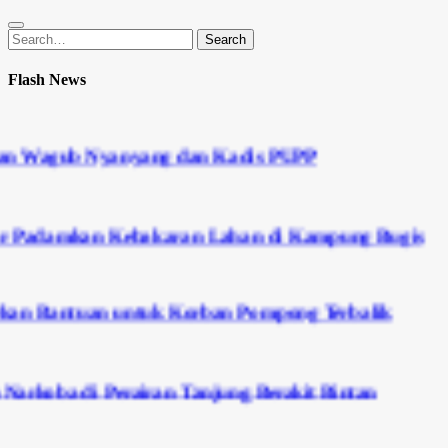
Search
Search
for:
Flash News
ub Nyanyang dan Kadis PUPP
mkan Kebakaran Lahan di Kampung Bugis
ntuan untuk Korban Pompong Terbalik
di Perairan Tanjung Berakit Bintan