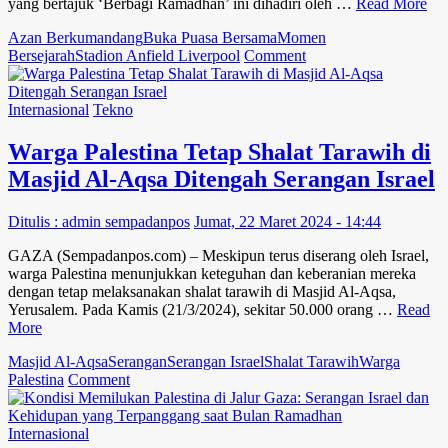
yang bertajuk ‘Berbagi Ramadhan’ ini dihadiri oleh …
Read More
Azan Berkumandang
Buka Puasa Bersama
Momen
on
Bersejarah
Stadion Anfield Liverpool
Comment
Momen
Bersejarah,
Azan
Internasional
Tekno
Berkumandang
di
Warga Palestina Tetap Shalat Tarawih di
Stadion
Masjid Al-Aqsa Ditengah Serangan Israel
Anfield
Liverpool
untuk
Ditulis : admin sempadanpos
Jumat, 22 Maret 2024 - 14:44
Buka
Puasa
GAZA (Sempadanpos.com) – Meskipun terus diserang oleh Israel,
Bersama
warga Palestina menunjukkan keteguhan dan keberanian mereka
dengan tetap melaksanakan shalat tarawih di Masjid Al-Aqsa,
Yerusalem. Pada Kamis (21/3/2024), sekitar 50.000 orang …
Read
More
Masjid Al-Aqsa
Serangan
Serangan Israel
Shalat Tarawih
Warga
on
Palestina
Comment
Warga
Palestina
Tetap
Internasional