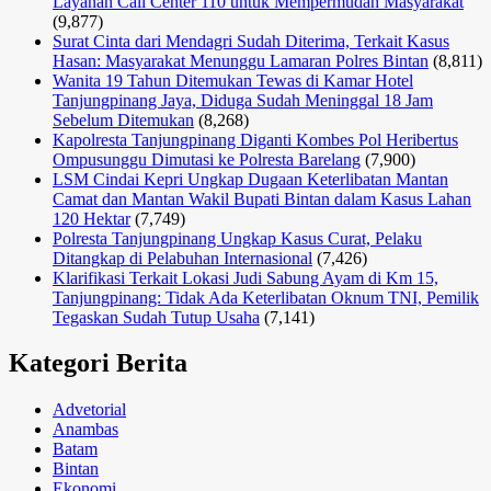
Layanan Call Center 110 untuk Mempermudah Masyarakat
(9,877)
Surat Cinta dari Mendagri Sudah Diterima, Terkait Kasus
Hasan: Masyarakat Menunggu Lamaran Polres Bintan
(8,811)
Wanita 19 Tahun Ditemukan Tewas di Kamar Hotel
Tanjungpinang Jaya, Diduga Sudah Meninggal 18 Jam
Sebelum Ditemukan
(8,268)
Kapolresta Tanjungpinang Diganti Kombes Pol Heribertus
Ompusunggu Dimutasi ke Polresta Barelang
(7,900)
LSM Cindai Kepri Ungkap Dugaan Keterlibatan Mantan
Camat dan Mantan Wakil Bupati Bintan dalam Kasus Lahan
120 Hektar
(7,749)
Polresta Tanjungpinang Ungkap Kasus Curat, Pelaku
Ditangkap di Pelabuhan Internasional
(7,426)
Klarifikasi Terkait Lokasi Judi Sabung Ayam di Km 15,
Tanjungpinang: Tidak Ada Keterlibatan Oknum TNI, Pemilik
Tegaskan Sudah Tutup Usaha
(7,141)
Kategori Berita
Advetorial
Anambas
Batam
Bintan
Ekonomi