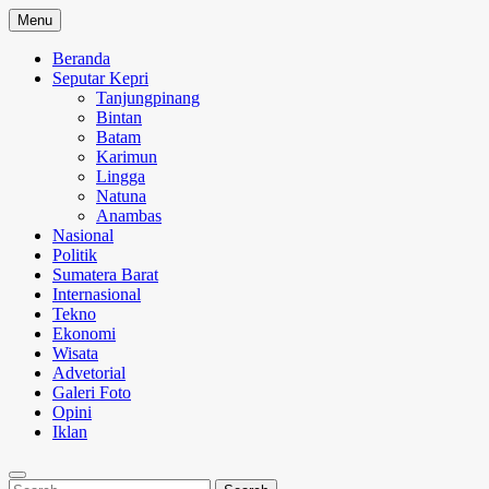
Skip
Menu
to
content
Beranda
Seputar Kepri
Tanjungpinang
Bintan
Batam
Karimun
Lingga
Natuna
Anambas
Nasional
Politik
Sumatera Barat
Internasional
Tekno
Ekonomi
Wisata
Advetorial
Galeri Foto
Opini
Iklan
Search
Search