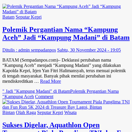
Batam
Seputar Kepri
Polemik Pergantian Nama “Kampung
Aceh” Jadi “Kampung Madani” di Batam
Ditulis : admin sempadanpos
Sabtu, 30 November 2024 - 19:05
BATAM (Sempadanpos.com)– Deklarasi perubahan nama
“Kampung Aceh” menjadi “Kampung Madani” yang dilakukan
Kapolda Kepri, Irjen Yan Fitri Halimansyah, terus menuai polemik
di tengah masyarakat. Banyak pihak menilai perubahan ini
mendiskreditkan …
Read More
" Jadi "Kampung Madani" di Batam
Polemik Pergantian Nama
on
"Kampung Aceh
Comment
Polemik
Pergantian
Nama
Bintan
Olah Raga
Seputar Kepri
Wisata
“Kampung
Aceh”
Sukses Digelar, Aquathlon Open
Jadi