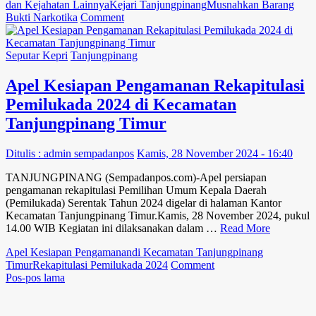
dan Kejahatan Lainnya
Kejari Tanjungpinang
Musnahkan Barang
on
Bukti Narkotika
Comment
Kejari
Tanjungpinang
Musnahkan
Seputar Kepri
Tanjungpinang
Barang
Bukti
Apel Kesiapan Pengamanan Rekapitulasi
Narkotika
Pemilukada 2024 di Kecamatan
dan
Kejahatan
Tanjungpinang Timur
Lainnya
Ditulis : admin sempadanpos
Kamis, 28 November 2024 - 16:40
TANJUNGPINANG (Sempadanpos.com)-Apel persiapan
pengamanan rekapitulasi Pemilihan Umum Kepala Daerah
(Pemilukada) Serentak Tahun 2024 digelar di halaman Kantor
Kecamatan Tanjungpinang Timur.Kamis, 28 November 2024, pukul
14.00 WIB Kegiatan ini dilaksanakan dalam …
Read More
Apel Kesiapan Pengamanan
di Kecamatan Tanjungpinang
on
Timur
Rekapitulasi Pemilukada 2024
Comment
Navigasi
Apel
Pos-pos lama
Kesiapan
pos
Pengamanan
Rekapitulasi