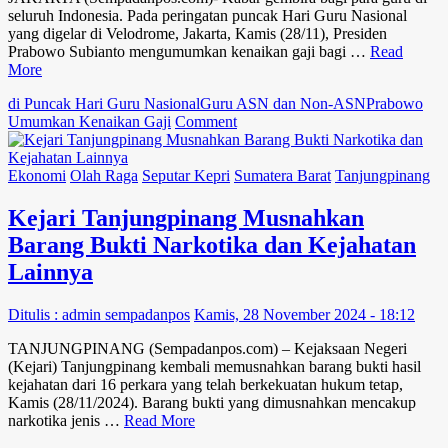
seluruh Indonesia. Pada peringatan puncak Hari Guru Nasional
yang digelar di Velodrome, Jakarta, Kamis (28/11), Presiden
Prabowo Subianto mengumumkan kenaikan gaji bagi …
Read
More
di Puncak Hari Guru Nasional
Guru ASN dan Non-ASN
Prabowo
on
Umumkan Kenaikan Gaji
Comment
Prabowo
Umumkan
Kenaikan
Ekonomi
Olah Raga
Seputar Kepri
Sumatera Barat
Tanjungpinang
Gaji
Guru
Kejari Tanjungpinang Musnahkan
ASN
Barang Bukti Narkotika dan Kejahatan
dan
Non-
Lainnya
ASN
di
Ditulis : admin sempadanpos
Kamis, 28 November 2024 - 18:12
Puncak
Hari
TANJUNGPINANG (Sempadanpos.com) – Kejaksaan Negeri
Guru
(Kejari) Tanjungpinang kembali memusnahkan barang bukti hasil
Nasional
kejahatan dari 16 perkara yang telah berkekuatan hukum tetap,
Kamis (28/11/2024). Barang bukti yang dimusnahkan mencakup
narkotika jenis …
Read More