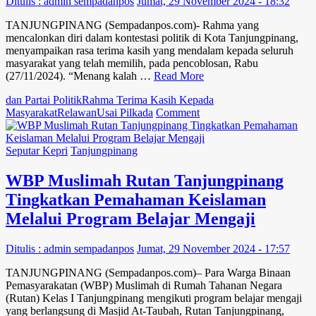
Ditulis : admin sempadanpos
Jumat, 29 November 2024 - 18:32
Run
5K
TANJUNGPINANG (Sempadanpos.com)- Rahma yang
2024
mencalonkan diri dalam kontestasi politik di Kota Tanjungpinang,
di
menyampaikan rasa terima kasih yang mendalam kepada seluruh
Treasure
masyarakat yang telah memilih, pada pencoblosan, Rabu
Bay
(27/11/2024). “Menang kalah …
Read More
Lagoi,
Bintan
dan Partai Politik
Rahma Terima Kasih Kepada
on
Masyarakat
Relawan
Usai Pilkada
Comment
Usai
Pilkada,
Rahma
Seputar Kepri
Tanjungpinang
Terima
Kasih
WBP Muslimah Rutan Tanjungpinang
Kepada
Tingkatkan Pemahaman Keislaman
Masyarakat,
Relawan,
Melalui Program Belajar Mengaji
dan
Partai
Ditulis : admin sempadanpos
Jumat, 29 November 2024 - 17:57
Politik
TANJUNGPINANG (Sempadanpos.com)– Para Warga Binaan
Pemasyarakatan (WBP) Muslimah di Rumah Tahanan Negara
(Rutan) Kelas I Tanjungpinang mengikuti program belajar mengaji
yang berlangsung di Masjid At-Taubah, Rutan Tanjungpinang,