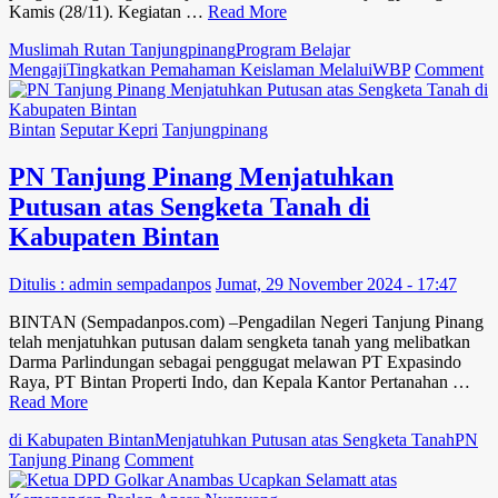
Kamis (28/11). Kegiatan …
Read More
Muslimah Rutan Tanjungpinang
Program Belajar
o
Mengaji
Tingkatkan Pemahaman Keislaman Melalui
WBP
Comment
W
M
R
Bintan
Seputar Kepri
Tanjungpinang
T
T
PN Tanjung Pinang Menjatuhkan
P
Putusan atas Sengketa Tanah di
K
Me
Kabupaten Bintan
P
Be
Ditulis : admin sempadanpos
Jumat, 29 November 2024 - 17:47
M
BINTAN (Sempadanpos.com) –Pengadilan Negeri Tanjung Pinang
telah menjatuhkan putusan dalam sengketa tanah yang melibatkan
Darma Parlindungan sebagai penggugat melawan PT Expasindo
Raya, PT Bintan Properti Indo, dan Kepala Kantor Pertanahan …
Read More
di Kabupaten Bintan
Menjatuhkan Putusan atas Sengketa Tanah
PN
on
Tanjung Pinang
Comment
PN