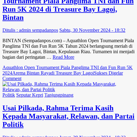
Tournament Piala Panglima TNI dan Fun
“Kampung
Madani”
Run 5K 2024 di Treasure Bay Lagoi,
di
Bintan
Batam
Ditulis : admin sempadanpos
Sabtu, 30 November 2024 - 18:32
BINTAN (Sempadanpos.com) – Aquathlon Open Tournament Piala
Panglima TNI dan Fun Run 5K Tahun 2024 berlangsung meriah di
Treasure Bay Lagoi, Bintan, Kepulauan Riau. Turnamen ini menjadi
bagian dari peringatan …
Read More
Aquathlon Open Tournament Piala Panglima TNI dan Fun Run 5K
2024
Arema Bintan Raya
di Treasure Bay Lagoi
Sukses Digelar
on
Comment
Sukses
Digelar,
Aquathlon
Politik
Seputar Kepri
Tanjungpinang
Open
Tournament
Usai Pilkada, Rahma Terima Kasih
Piala
Kepada Masyarakat, Relawan, dan Partai
Panglima
TNI
Politik
dan
Fun