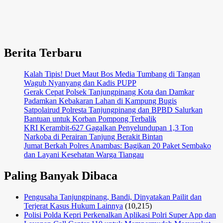
Pemilukada
2024
di
Kecamatan
Tanjungpinang
Berita Terbaru
Timur
Kalah Tipis! Duet Maut Bos Media Tumbang di Tangan
Wagub Nyanyang dan Kadis PUPP
Gerak Cepat Polsek Tanjungpinang Kota dan Damkar
Padamkan Kebakaran Lahan di Kampung Bugis
Satpolairud Polresta Tanjungpinang dan BPBD Salurkan
Bantuan untuk Korban Pompong Terbalik
KRI Kerambit-627 Gagalkan Penyelundupan 1,3 Ton
Narkoba di Perairan Tanjung Berakit Bintan
Jumat Berkah Polres Anambas: Bagikan 20 Paket Sembako
dan Layani Kesehatan Warga Tiangau
Paling Banyak Dibaca
Pengusaha Tanjungpinang, Bandi, Dinyatakan Pailit dan
Terjerat Kasus Hukum Lainnya
(10,215)
Polisi Polda Kepri Perkenalkan Aplikasi Polri Super App dan