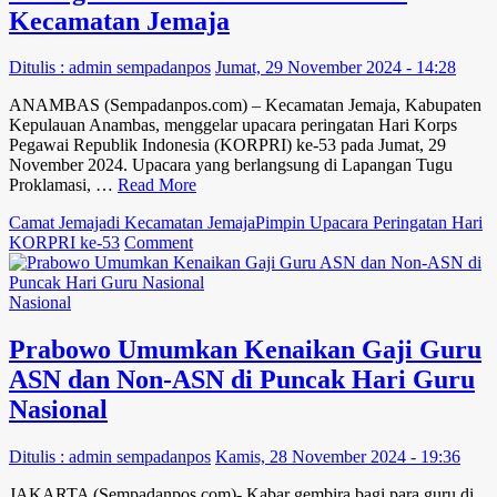
Kemenangan
Kecamatan Jemaja
Paslon
Ansar-
Ditulis : admin sempadanpos
Jumat, 29 November 2024 - 14:28
Nyanyang
ANAMBAS (Sempadanpos.com) – Kecamatan Jemaja, Kabupaten
Kepulauan Anambas, menggelar upacara peringatan Hari Korps
Pegawai Republik Indonesia (KORPRI) ke-53 pada Jumat, 29
November 2024. Upacara yang berlangsung di Lapangan Tugu
Proklamasi, …
Read More
Camat Jemaja
di Kecamatan Jemaja
Pimpin Upacara Peringatan Hari
on
KORPRI ke-53
Comment
Camat
Jemaja
Pimpin
Nasional
Upacara
Peringatan
Prabowo Umumkan Kenaikan Gaji Guru
Hari
ASN dan Non-ASN di Puncak Hari Guru
KORPRI
ke-
Nasional
53
di
Ditulis : admin sempadanpos
Kamis, 28 November 2024 - 19:36
Kecamatan
Jemaja
JAKARTA (Sempadanpos.com)- Kabar gembira bagi para guru di