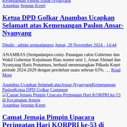
Tanjung
Pinang
Anambas
Seputar Kepri
Menjatuhkan
Putusan
Ketua DPD Golkar Anambas Ucapkan
atas
Selamatt atas Kemenangan Paslon Ansar-
Sengketa
Tanah
Nyanyang
di
Kabupaten
Ditulis : admin sempadanpos
Jumat, 29 November 2024 - 14:44
Bintan
ANAMBAS (Sempadanpos.com)- Pasangan calon Gubernur dan
Wakil Gubernur Kepulauan Riau nomor urut 1, Ansar Ahmad dan
Nyanyang Haris Pratamura, berhasil memenangkan Pilkada Kepri
periode 2024-2029 dengan perolehan suara sebesar 63%. …
Read
More
Anambas Ucapkan Selamatt atas
Ansar-Nyanyang
Kemenangan
on
Paslon
Ketua DPD Golkar
Comment
Ketua
DPD
Golkar
Anambas
Seputar Kepri
Anambas
Ucapkan
Camat Jemaja Pimpin Upacara
Selamatt
Peringatan Hari KORPRI ke-53 di
atas