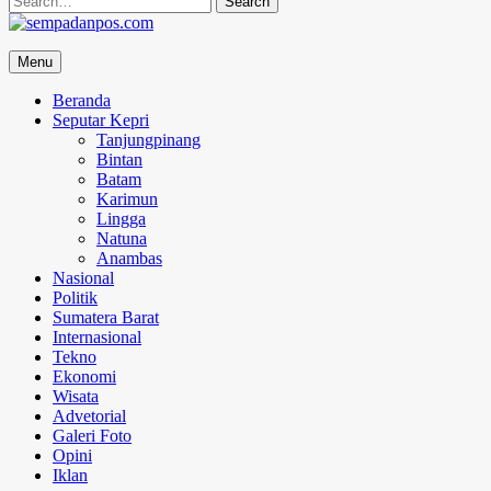
for:
sempadanpos.com
Menu
Menyampaikan Berita Dengan Analisa
Beranda
Seputar Kepri
Tanjungpinang
Bintan
Batam
Karimun
Lingga
Natuna
Anambas
Nasional
Politik
Sumatera Barat
Internasional
Tekno
Ekonomi
Wisata
Advetorial
Galeri Foto
Opini
Iklan