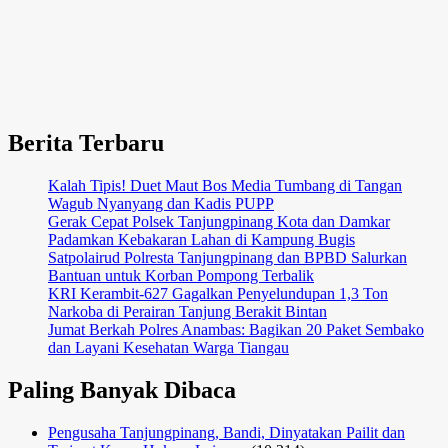
Berita Terbaru
Kalah Tipis! Duet Maut Bos Media Tumbang di Tangan
Wagub Nyanyang dan Kadis PUPP
Gerak Cepat Polsek Tanjungpinang Kota dan Damkar
Padamkan Kebakaran Lahan di Kampung Bugis
Satpolairud Polresta Tanjungpinang dan BPBD Salurkan
Bantuan untuk Korban Pompong Terbalik
KRI Kerambit-627 Gagalkan Penyelundupan 1,3 Ton
Narkoba di Perairan Tanjung Berakit Bintan
Jumat Berkah Polres Anambas: Bagikan 20 Paket Sembako
dan Layani Kesehatan Warga Tiangau
Paling Banyak Dibaca
Pengusaha Tanjungpinang, Bandi, Dinyatakan Pailit dan