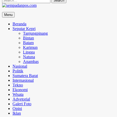
for:
sempadanpos.com
Menu
Menyampaikan Berita Dengan Analisa
Beranda
Seputar Kepri
Tanjungpinang
Bintan
Batam
Karimun
Lingga
Natuna
Anambas
Nasional
Politik
Sumatera Barat
Internasional
Tekno
Ekonomi
Wisata
Advetorial
Galeri Foto
Opini
Iklan