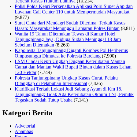
Terjerat Kasus Hukum Lainnya
(10,214)
Polisi Polda Kepri Perkenalkan Aplikasi Polri Super App dan
Layanan Call Center 110 untuk Mempermudah Masyarakat
(9,877)
Surat Cinta dari Mendagri Sudah Diterima, Terkait Kasus
Hasan: Masyarakat Menunggu Lamaran Polres Bintan
(8,811)
Wanita 19 Tahun Ditemukan Tewas di Kamar Hotel
Tanjungpinang Jaya, Diduga Sudah Meninggal 18 Jam
Sebelum Ditemukan
(8,268)
Kapolresta Tanjungpinang Diganti Kombes Pol Heribertus
Ompusunggu Dimutasi ke Polresta Barelang
(7,900)
LSM Cindai Kepri Ungkap Dugaan Keterlibatan Mantan
Camat dan Mantan Wakil Bupati Bintan dalam Kasus Lahan
120 Hektar
(7,749)
Polresta Tanjungpinang Ungkap Kasus Curat, Pelaku
Ditangkap di Pelabuhan Internasional
(7,426)
Klarifikasi Terkait Lokasi Judi Sabung Ayam di Km 15,
Tanjungpinang: Tidak Ada Keterlibatan Oknum TNI, Pemilik
Tegaskan Sudah Tutup Usaha
(7,141)
Kategori Berita
Advetorial
Anambas
Batam