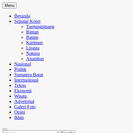
Skip
Menu
to
content
Beranda
Seputar Kepri
Tanjungpinang
Bintan
Batam
Karimun
Lingga
Natuna
Anambas
Nasional
Politik
Sumatera Barat
Internasional
Tekno
Ekonomi
Wisata
Advetorial
Galeri Foto
Opini
Iklan
Search
Search