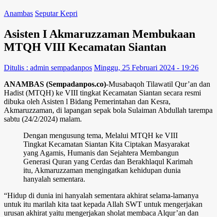
Anambas
Seputar Kepri
Asisten I Akmaruzzaman Membukaan
MTQH VIII Kecamatan Siantan
Ditulis : admin sempadanpos
Minggu, 25 Februari 2024 - 19:26
ANAMBAS (Sempadanpos.co)
-Musabaqoh Tilawatil Qur’an dan
Hadist (MTQH) ke VIII tingkat Kecamatan Siantan secara resmi
dibuka oleh Asisten l Bidang Pemerintahan dan Kesra,
Akmaruzzaman, di lapangan sepak bola Sulaiman Abdullah tarempa
sabtu (24/2/2024) malam.
Dengan mengusung tema, Melalui MTQH ke VIII
Tingkat Kecamatan Siantan Kita Ciptakan Masyarakat
yang Agamis, Humanis dan Sejahtera Membangun
Generasi Quran yang Cerdas dan Berakhlaqul Karimah
itu, Akmaruzzaman mengingatkan kehidupan dunia
hanyalah sementara.
“Hidup di dunia ini hanyalah sementara akhirat selama-lamanya
untuk itu marilah kita taat kepada Allah SWT untuk mengerjakan
urusan akhirat yaitu mengerjakan sholat membaca Alqur’an dan