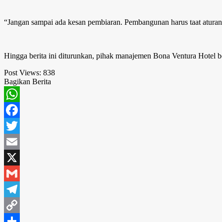
“Jangan sampai ada kesan pembiaran. Pembangunan harus taat aturan,
Hingga berita ini diturunkan, pihak manajemen Bona Ventura Hotel 
Post Views:
838
Bagikan Berita
WhatsApp
Facebook
Twitter
Email
X
Gmail
Telegram
Copy