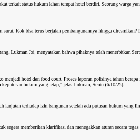
akat terkait status hukum lahan tempat hotel berdiri. Seorang warga 
n surat. Kok bisa terus berjalan pembangunannya hingga diresmikan?
g, Lukman Joi, menyatakan bahwa pihaknya telah menerbitkan Sertifi
o menjadi hotel dan food court. Proses laporan polisinya tahun berapa
 keputusan hukum yang tetap,” jelas Lukman, Senin (6/10/25).
njutan terhadap izin bangunan setelah ada putusan hukum yang final 
ntuk segera memberikan klarifikasi dan menegakkan aturan secara tega