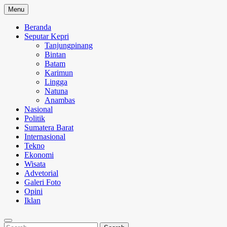
Skip
Menu
to
content
Beranda
Seputar Kepri
Tanjungpinang
Bintan
Batam
Karimun
Lingga
Natuna
Anambas
Nasional
Politik
Sumatera Barat
Internasional
Tekno
Ekonomi
Wisata
Advetorial
Galeri Foto
Opini
Iklan
Search
Search