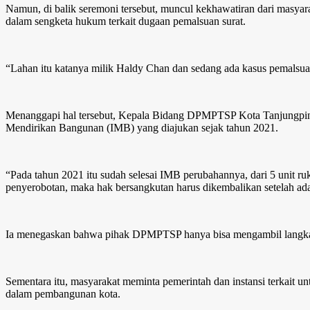
Namun, di balik seremoni tersebut, muncul kekhawatiran dari masyar
dalam sengketa hukum terkait dugaan pemalsuan surat.
“Lahan itu katanya milik Haldy Chan dan sedang ada kasus pemalsua
Menanggapi hal tersebut, Kepala Bidang DPMPTSP Kota Tanjungpinan
Mendirikan Bangunan (IMB) yang diajukan sejak tahun 2021.
“Pada tahun 2021 itu sudah selesai IMB perubahannya, dari 5 unit ruk
penyerobotan, maka hak bersangkutan harus dikembalikan setelah ada
Ia menegaskan bahwa pihak DPMPTSP hanya bisa mengambil langkah la
Sementara itu, masyarakat meminta pemerintah dan instansi terkait u
dalam pembangunan kota.