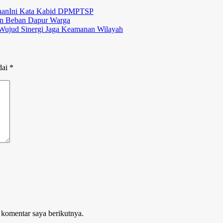
han
Ini Kata Kabid DPMPTSP
an Beban Dapur Warga
 Wujud Sinergi Jaga Keamanan Wilayah
dai
*
 komentar saya berikutnya.