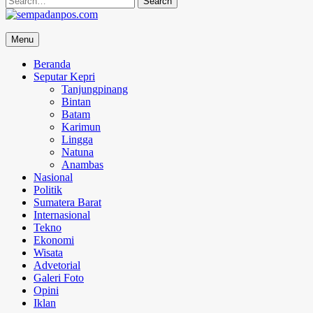
for:
sempadanpos.com
Menu
Menyampaikan Berita Dengan Analisa
Beranda
Seputar Kepri
Tanjungpinang
Bintan
Batam
Karimun
Lingga
Natuna
Anambas
Nasional
Politik
Sumatera Barat
Internasional
Tekno
Ekonomi
Wisata
Advetorial
Galeri Foto
Opini
Iklan