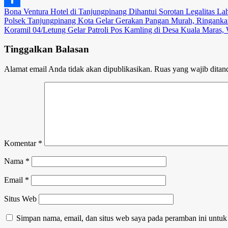
Bona Ventura Hotel di Tanjungpinang Dihantui Sorotan Legalitas La
Link
Share
Navigasi
Polsek Tanjungpinang Kota Gelar Gerakan Pangan Murah, Ringank
Koramil 04/Letung Gelar Patroli Pos Kamling di Desa Kuala Maras,
pos
Tinggalkan Balasan
Alamat email Anda tidak akan dipublikasikan.
Ruas yang wajib ditan
Komentar
*
Nama
*
Email
*
Situs Web
Simpan nama, email, dan situs web saya pada peramban ini untuk