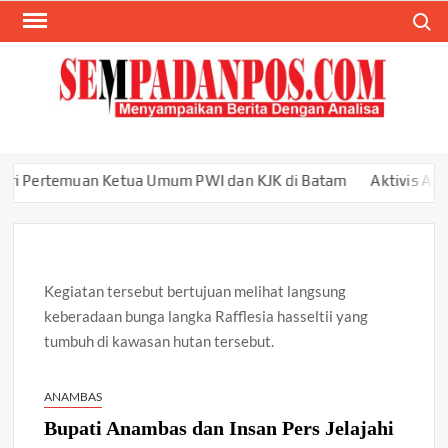
Skip
Search
to
content
SEM
Menyam
Berita
Ana
ertemuan Ketua Umum PWI dan KJK di Batam
Aktivis Aripin Min
Kegiatan tersebut bertujuan melihat langsung
keberadaan bunga langka Rafflesia hasseltii yang
tumbuh di kawasan hutan tersebut.
ANAMBAS
Bupati Anambas dan Insan Pers Jelajahi