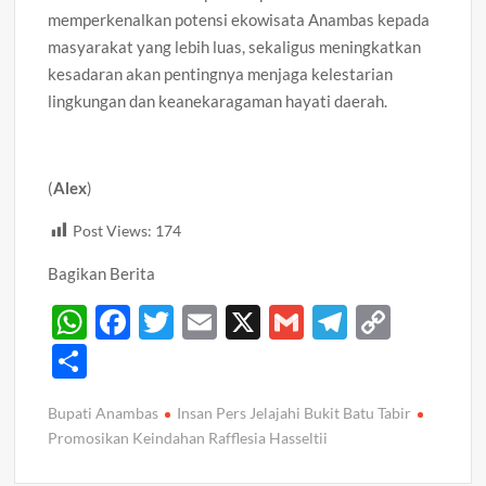
memperkenalkan potensi ekowisata Anambas kepada
masyarakat yang lebih luas, sekaligus meningkatkan
kesadaran akan pentingnya menjaga kelestarian
lingkungan dan keanekaragaman hayati daerah.
(
Alex
)
Post Views:
174
Bagikan Berita
W
F
T
E
X
G
T
C
h
ac
w
m
m
el
o
S
at
e
itt
ail
ail
e
p
h
Bupati Anambas
Insan Pers Jelajahi Bukit Batu Tabir
s
b
er
gr
y
ar
Promosikan Keindahan Rafflesia Hasseltii
A
o
a
Li
e