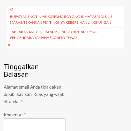
p
o
m
n
Navigasi
p
k
k
BUPATI ANENG TINJAU GOTONG ROYONG JUMAT ASRI DI ULU
pos
MARAS, TEKANKAN PENTINGNYA KEBERSIHAN LINGKUNGAN
TABRAKAN MAUT DI JALAN KORINDO BINTAN TIMUR,
PENGENDARA YAMAHA SCORPIO TEWAS
Tinggalkan
Balasan
Alamat email Anda tidak akan
dipublikasikan.
Ruas yang wajib
ditandai
*
Komentar
*