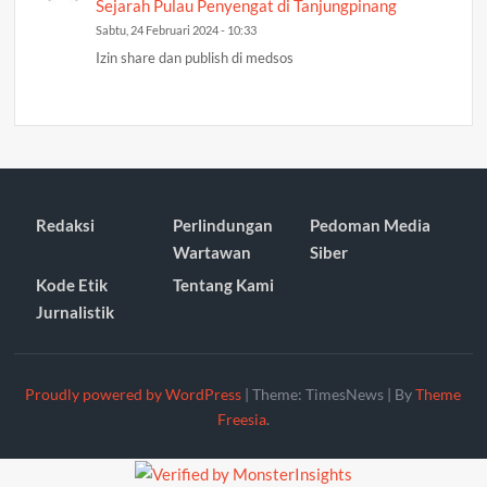
Sejarah Pulau Penyengat di Tanjungpinang
Sabtu, 24 Februari 2024 - 10:33
Izin share dan publish di medsos
Redaksi
Perlindungan
Pedoman Media
Wartawan
Siber
Kode Etik
Tentang Kami
Jurnalistik
Proudly powered by WordPress
|
Theme: TimesNews
|
By
Theme
Freesia
.