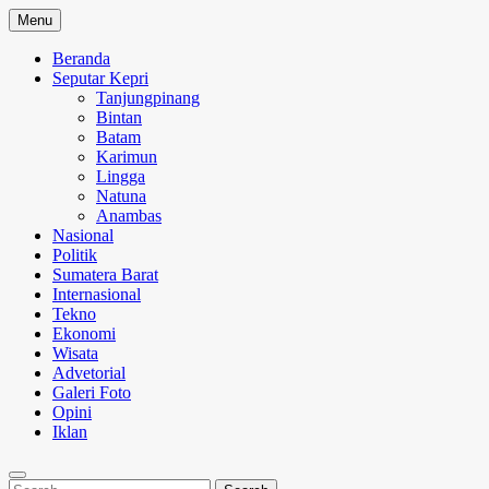
Skip
Menu
to
content
Beranda
Seputar Kepri
Tanjungpinang
Bintan
Batam
Karimun
Lingga
Natuna
Anambas
Nasional
Politik
Sumatera Barat
Internasional
Tekno
Ekonomi
Wisata
Advetorial
Galeri Foto
Opini
Iklan
Search
Search