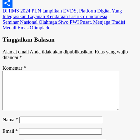
Copy
Navigasi
Di IIMS 2024 PLN tampilkan EVDS, Platform Digital Yang
Link
Share
Integrasikan Layanan Kendaraan Listrik di Indonesia
pos
Seminar Nasional Olahraga Siwo PWI Pusat, Menjaga Tradisi
Medali Emas Olimpiade
Tinggalkan Balasan
Alamat email Anda tidak akan dipublikasikan.
Ruas yang wajib
ditandai
*
Komentar
*
Nama
*
Email
*