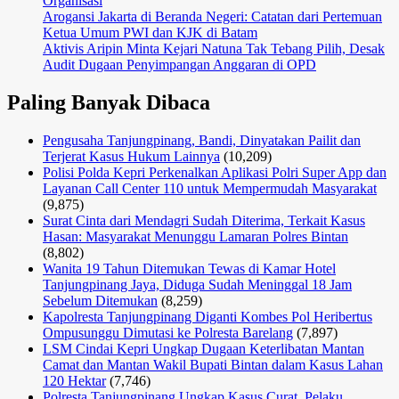
Organisasi
Arogansi Jakarta di Beranda Negeri: Catatan dari Pertemuan
Ketua Umum PWI dan KJK di Batam
Aktivis Aripin Minta Kejari Natuna Tak Tebang Pilih, Desak
Audit Dugaan Penyimpangan Anggaran di OPD
Paling Banyak Dibaca
Pengusaha Tanjungpinang, Bandi, Dinyatakan Pailit dan
Terjerat Kasus Hukum Lainnya
(10,209)
Polisi Polda Kepri Perkenalkan Aplikasi Polri Super App dan
Layanan Call Center 110 untuk Mempermudah Masyarakat
(9,875)
Surat Cinta dari Mendagri Sudah Diterima, Terkait Kasus
Hasan: Masyarakat Menunggu Lamaran Polres Bintan
(8,802)
Wanita 19 Tahun Ditemukan Tewas di Kamar Hotel
Tanjungpinang Jaya, Diduga Sudah Meninggal 18 Jam
Sebelum Ditemukan
(8,259)
Kapolresta Tanjungpinang Diganti Kombes Pol Heribertus
Ompusunggu Dimutasi ke Polresta Barelang
(7,897)
LSM Cindai Kepri Ungkap Dugaan Keterlibatan Mantan
Camat dan Mantan Wakil Bupati Bintan dalam Kasus Lahan
120 Hektar
(7,746)
Polresta Tanjungpinang Ungkap Kasus Curat, Pelaku