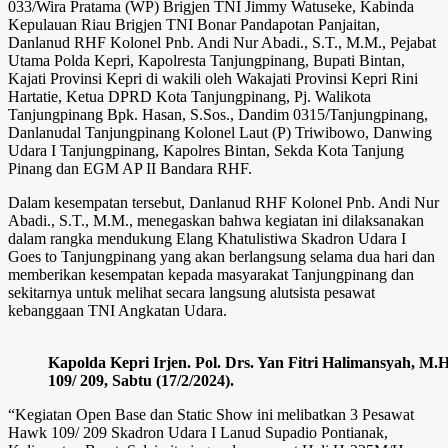
033/Wira Pratama (WP) Brigjen TNI Jimmy Watuseke, Kabinda
Kepulauan Riau Brigjen TNI Bonar Pandapotan Panjaitan,
Danlanud RHF Kolonel Pnb. Andi Nur Abadi., S.T., M.M., Pejabat
Utama Polda Kepri, Kapolresta Tanjungpinang, Bupati Bintan,
Kajati Provinsi Kepri di wakili oleh Wakajati Provinsi Kepri Rini
Hartatie, Ketua DPRD Kota Tanjungpinang, Pj. Walikota
Tanjungpinang Bpk. Hasan, S.Sos., Dandim 0315/Tanjungpinang,
Danlanudal Tanjungpinang Kolonel Laut (P) Triwibowo, Danwing
Udara I Tanjungpinang, Kapolres Bintan, Sekda Kota Tanjung
Pinang dan EGM AP II Bandara RHF.
Dalam kesempatan tersebut, Danlanud RHF Kolonel Pnb. Andi Nur
Abadi., S.T., M.M., menegaskan bahwa kegiatan ini dilaksanakan
dalam rangka mendukung Elang Khatulistiwa Skadron Udara I
Goes to Tanjungpinang yang akan berlangsung selama dua hari dan
memberikan kesempatan kepada masyarakat Tanjungpinang dan
sekitarnya untuk melihat secara langsung alutsista pesawat
kebanggaan TNI Angkatan Udara.
Kapolda Kepri Irjen. Pol. Drs. Yan Fitri Halimansyah, M
109/ 209, Sabtu (17/2/2024).
“Kegiatan Open Base dan Static Show ini melibatkan 3 Pesawat
Hawk 109/ 209 Skadron Udara I Lanud Supadio Pontianak,