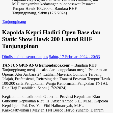
M.H menyambut kedatangan pilot pesawat Pesawat
Tempur Hawk 100/200 di Bandara RHF
Tanjungpinang, Sabtu (17/2/2024).
Tanjungpinang
Kapolda Kepri Hadiri Open Base dan
Static Show Hawk 200 Lanud RHF
Tanjungpinan
Ditulis : admin sempadanpos
Sabtu, 17 Februari 2024 - 20:53
TANJUNGPINANG (sempadapos.com)
– Bandara RHF
Tanjungpinang menjadi saksi dari penggelaran megah Penerimaan
Operasi Alur Ambara-24, Latihan Maverick Combine Terbang
Jelajah, Profensiensi, Refresing dan Transisi Pesawat Tempur Hawk
100/200 serta Pengukuhan Warga Kehormatan Pangkalan TNI AU
Raja Haji Fisabilillah. Sabtu (17/2/2024).
Kegiatan ini dihadiri oleh Gubernur Provinsi Kepulauan Riau
Gubernur Kepulauan Riau, H. Ansar Ahmad S.E., M.M., Kapolda
Kepri Irjen. Pol. Drs. Yan Fitri Halimansyah, M.H.,
Kaskogabwilhan I Mayjen TNI Bosco Haryo Yunanto, Danrem