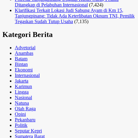
Ditangkap di Pelabuhan Internasional
(7,424)
Klarifikasi Terkait Lokasi Judi Sabung Ayam di Km 15,
Tanjungpinang: Tidak Ada Keterlibatan Oknum TNI, Pemilik
Tegaskan Sudah Tutup Usaha
(7,135)
Kategori Berita
Advetorial
Anambas
Batam
Bintan
Ekonomi
Internasional
Jakarta
Karimun
Lingga
Nasional
Natuna
Olah Raga
Opini
Pekanbaru
Politik
Seputar Kepri
Sumatera Barat