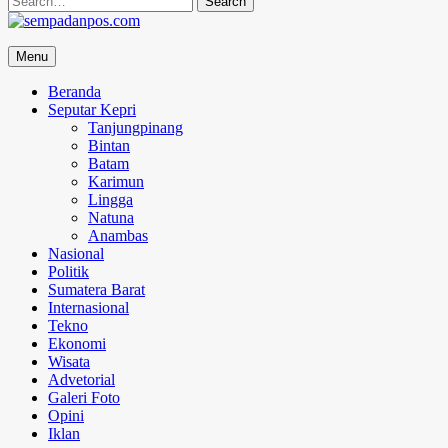
for:
sempadanpos.com
Menu
Menyampaikan Berita Dengan Analisa
Beranda
Seputar Kepri
Tanjungpinang
Bintan
Batam
Karimun
Lingga
Natuna
Anambas
Nasional
Politik
Sumatera Barat
Internasional
Tekno
Ekonomi
Wisata
Advetorial
Galeri Foto
Opini
Iklan