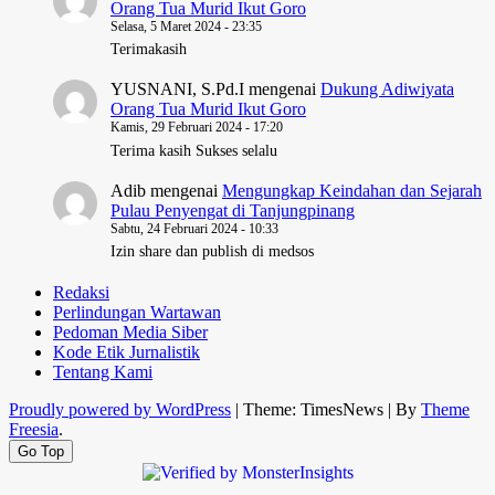
Orang Tua Murid Ikut Goro
Selasa, 5 Maret 2024 - 23:35
Terimakasih
YUSNANI, S.Pd.I
mengenai
Dukung Adiwiyata
Orang Tua Murid Ikut Goro
Kamis, 29 Februari 2024 - 17:20
Terima kasih Sukses selalu
Adib
mengenai
Mengungkap Keindahan dan Sejarah
Pulau Penyengat di Tanjungpinang
Sabtu, 24 Februari 2024 - 10:33
Izin share dan publish di medsos
Redaksi
Perlindungan Wartawan
Pedoman Media Siber
Kode Etik Jurnalistik
Tentang Kami
Proudly powered by WordPress
|
Theme: TimesNews
|
By
Theme
Freesia
.
Go Top