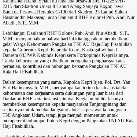
Kalimantan Barat. Selain itu juga ada pesawat Heli H-225M/H-
2215 dari Skadron Udara 8 Lanud Atang Sanjaya Bogor, Jawa
Barat da Pesawat Hercules C-130 dari Skadron 33 Lanud Sultan
Hasanuddin Makasar,” ucap Danlanud RHF Kolonel Pnb. Andi Nur
Abadi., S.T., M.M.
Lebihlanjut, Danlanud RHF Kolonel Pnb. Andi Nur Abadi., S.T.,
M.M., menyampaikan bahwa hari ini kita juga akan memberikan
gelar Warga Kehormatan Pangkalan TNI AU Raja Haji Fisabilillah
kepada Gubernur Kepri, Kapolda Kepri, Kaskogabwilhan I,
Danrem 033/WP, Kabinda Kepri serta Forkopimda Kepri lainnya.
Tanda kehormatan yang diberikan merupakan penghargaan atas
perhatian, kontribusi dan hubungan bersama Pangkalan TNI AU
Raja Haji Fisabilillah.
Dalam kesempatan yang sama, Kapolda Kepri Irjen. Pol. Drs. Yan
Fitri Halimansyah, M.H., menyampaikan terima kasih atas tanda
kehormatan dan kerjasama serta dukungan yang luar biasa dari
Danlanud RHF serta instansi lainnya. Kegiatan ini tidak hanya
memberikan kesempatan kepada masyarakat Tanjungpinang dan
sekitarnya untuk melihat langsung alutsista pesawat kebanggaan
TNI Angkatan Udara, tetapi juga menjadi momentum untuk
mempererat hubungan Polda Kepri dengan Pangkalan TNI AU Raja
Haji Fisabilillah.
“Terakhir, dalam menyikapi hasil pemilu, kami menghimbau semua