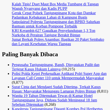
Kalah Tipis! Duet Maut Bos Media Tumbang di Tangan
Wagub Nyanyang dan Kadis PUPP
Gerak Cepat Polsek Tanjungpinang Kota dan Damkar
Padamkan Kebakaran Lahan di Kampung Bugis
Satpolairud Polresta Tanjungpinang dan BPBD Salurkan
Bantuan untuk Korban Pompong Terbalik
KRI Kerambit-627 Gagalkan Penyelundupan 1,3 Ton
Narkoba di Perairan Tanjung Berakit Bintan
Jumat Berkah Polres Anambas: Bagikan 20 Paket Sembako
dan Layani Kesehatan Warga Tiangau
Paling Banyak Dibaca
Pengusaha Tanjungpinang, Bandi, Dinyatakan Pailit dan
Terjerat Kasus Hukum Lainnya
(10,215)
Polisi Polda Kepri Perkenalkan Aplikasi Polri Super App dan
Layanan Call Center 110 untuk Mempermudah Masyarakat
(9,877)
Surat Cinta dari Mendagri Sudah Diterima, Terkait Kasus
Hasan: Masyarakat Menunggu Lamaran Polres Bintan
(8,811)
Wanita 19 Tahun Ditemukan Tewas di Kamar Hotel
Tanjungpinang Jaya, Diduga Sudah Meninggal 18 Jam
Sebelum Ditemukan
(8,268)
Kapolresta Tanjungpinang Diganti Kombes Pol Heribertus