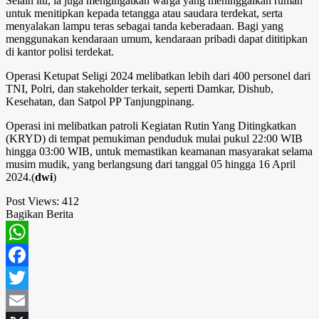
Selain itu, ia juga mengingatkan warga yang meninggalkan rumah
untuk menitipkan kepada tetangga atau saudara terdekat, serta
menyalakan lampu teras sebagai tanda keberadaan. Bagi yang
menggunakan kendaraan umum, kendaraan pribadi dapat dititipkan
di kantor polisi terdekat.
Operasi Ketupat Seligi 2024 melibatkan lebih dari 400 personel dari
TNI, Polri, dan stakeholder terkait, seperti Damkar, Dishub,
Kesehatan, dan Satpol PP Tanjungpinang.
Operasi ini melibatkan patroli Kegiatan Rutin Yang Ditingkatkan
(KRYD) di tempat pemukiman penduduk mulai pukul 22:00 WIB
hingga 03:00 WIB, untuk memastikan keamanan masyarakat selama
musim mudik, yang berlangsung dari tanggal 05 hingga 16 April
2024.(
dwi
)
Post Views:
412
Bagikan Berita
WhatsApp
Facebook
Twitter