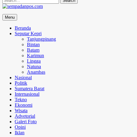
for:
sempadanpos.com
Menu
Menyampaikan Berita Dengan Analisa
Beranda
Seputar Kepri
Tanjungpinang
Bintan
Batam
Karimun
Lingga
Natuna
Anambas
Nasional
Politik
Sumatera Barat
Internasional
Tekno
Ekonomi
Wisata
Advetorial
Galeri Foto
Opini
Iklan