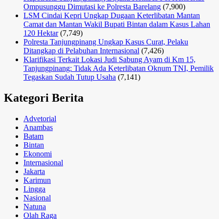
Ompusunggu Dimutasi ke Polresta Barelang
(7,900)
LSM Cindai Kepri Ungkap Dugaan Keterlibatan Mantan
Camat dan Mantan Wakil Bupati Bintan dalam Kasus Lahan
120 Hektar
(7,749)
Polresta Tanjungpinang Ungkap Kasus Curat, Pelaku
Ditangkap di Pelabuhan Internasional
(7,426)
Klarifikasi Terkait Lokasi Judi Sabung Ayam di Km 15,
Tanjungpinang: Tidak Ada Keterlibatan Oknum TNI, Pemilik
Tegaskan Sudah Tutup Usaha
(7,141)
Kategori Berita
Advetorial
Anambas
Batam
Bintan
Ekonomi
Internasional
Jakarta
Karimun
Lingga
Nasional
Natuna
Olah Raga