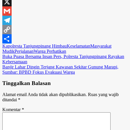
Email
X
Gmail
Telegram
Copy
Kapolresta Tanjungpinang Himbau
Keselamatan
Masyarakat
Link
Share
Mudik
Perjalanan
Warga Perhatikan
Navigasi
Buka Puasa Bersama Insan Pers, Polresta Tanjungpinang Rayakan
Kebersamaan
pos
Banjir Lahar Dingin Terjang Kawasan Sekitar Gunung Marapi,
Sumbar: BPBD Fokus Evakuasi Warga
Tinggalkan Balasan
Alamat email Anda tidak akan dipublikasikan.
Ruas yang wajib
ditandai
*
Komentar
*