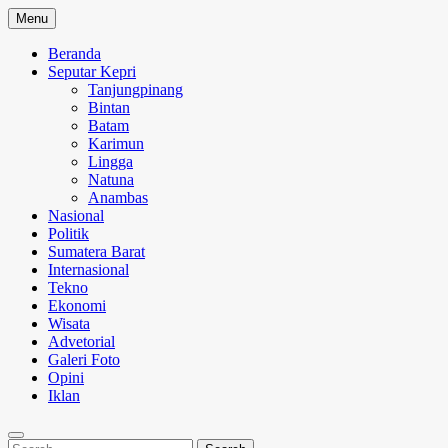
Skip
Menu
to
content
Beranda
Seputar Kepri
Tanjungpinang
Bintan
Batam
Karimun
Lingga
Natuna
Anambas
Nasional
Politik
Sumatera Barat
Internasional
Tekno
Ekonomi
Wisata
Advetorial
Galeri Foto
Opini
Iklan
Search
Search