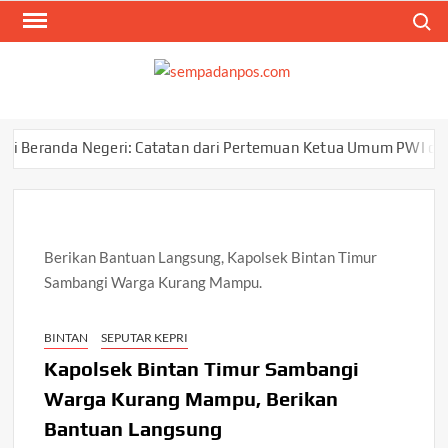
Skip
Search
to
content
SEM
Menyam
Berita
Ana
eranda Negeri: Catatan dari Pertemuan Ketua Umum PWI dan KJK 
Berikan Bantuan Langsung, Kapolsek Bintan Timur
Sambangi Warga Kurang Mampu.
BINTAN
SEPUTAR KEPRI
Kapolsek Bintan Timur Sambangi
Warga Kurang Mampu, Berikan
Bantuan Langsung