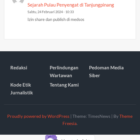
Sejarah Pulau Penyengat di Tanjungpinang
Sabtu, 24 Februari 2024 - 10:33
Izin share dan publish di medsos
Redaksi
Perlindungan
Pedoman Media
Wartawan
Siber
Kode Etik
Tentang Kami
Jurnalistik
Proudly powered by WordPress
|
Theme: TimesNews
|
By
Theme
Freesia
.