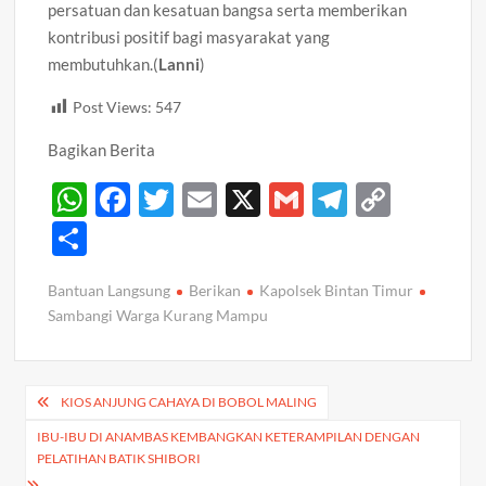
persatuan dan kesatuan bangsa serta memberikan
kontribusi positif bagi masyarakat yang
membutuhkan.(
Lanni
)
Post Views:
547
Bagikan Berita
W
F
T
E
X
G
T
C
h
ac
w
m
m
el
o
S
at
e
itt
ail
ail
e
p
h
Bantuan Langsung
Berikan
Kapolsek Bintan Timur
s
b
er
gr
y
ar
Sambangi Warga Kurang Mampu
A
o
a
Li
e
p
o
m
n
Navigasi
p
k
k
KIOS ANJUNG CAHAYA DI BOBOL MALING
pos
IBU-IBU DI ANAMBAS KEMBANGKAN KETERAMPILAN DENGAN
PELATIHAN BATIK SHIBORI