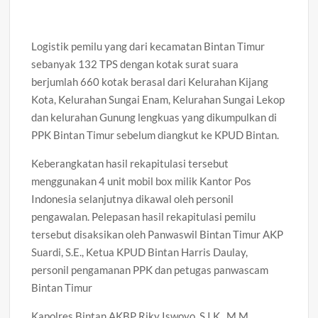
Narkotika, Empat Tersangka Diamankan dengan Barang
Bukti Sabu dan Ekstasi
Logistik pemilu yang dari kecamatan Bintan Timur
sebanyak 132 TPS dengan kotak surat suara
berjumlah 660 kotak berasal dari Kelurahan Kijang
Kota, Kelurahan Sungai Enam, Kelurahan Sungai Lekop
dan kelurahan Gunung lengkuas yang dikumpulkan di
PPK Bintan Timur sebelum diangkut ke KPUD Bintan.
Keberangkatan hasil rekapitulasi tersebut
menggunakan 4 unit mobil box milik Kantor Pos
Indonesia selanjutnya dikawal oleh personil
pengawalan. Pelepasan hasil rekapitulasi pemilu
tersebut disaksikan oleh Panwaswil Bintan Timur AKP
Suardi, S.E., Ketua KPUD Bintan Harris Daulay,
personil pengamanan PPK dan petugas panwascam
Bintan Timur
Kapolres Bintan AKBP Riky Iswoyo, S.I.K., M.M