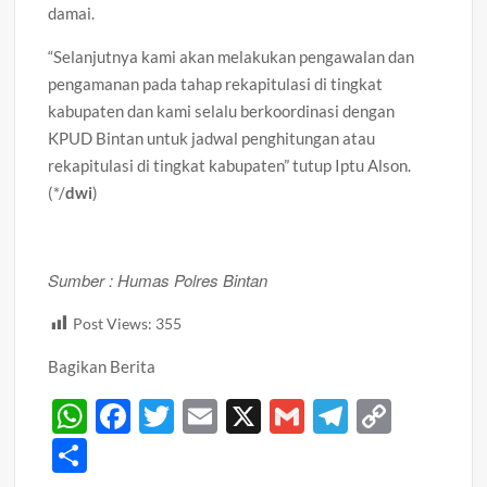
damai.
“Selanjutnya kami akan melakukan pengawalan dan
pengamanan pada tahap rekapitulasi di tingkat
kabupaten dan kami selalu berkoordinasi dengan
KPUD Bintan untuk jadwal penghitungan atau
rekapitulasi di tingkat kabupaten” tutup Iptu Alson.
(*/
dwi
)
Sumber : Humas Polres Bintan
Post Views:
355
Bagikan Berita
W
F
T
E
X
G
T
C
h
ac
w
m
m
el
o
S
at
e
itt
ail
ail
e
p