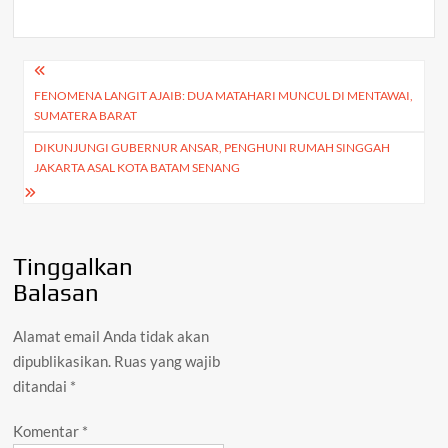
h
s
b
er
gr
y
ar
A
o
a
Li
e
Navigasi
p
o
m
n
FENOMENA LANGIT AJAIB: DUA MATAHARI MUNCUL DI MENTAWAI,
pos
p
k
k
SUMATERA BARAT
DIKUNJUNGI GUBERNUR ANSAR, PENGHUNI RUMAH SINGGAH
JAKARTA ASAL KOTA BATAM SENANG
Tinggalkan
Balasan
Alamat email Anda tidak akan
dipublikasikan.
Ruas yang wajib
ditandai
*
Komentar
*