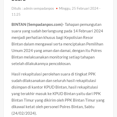
Arogansi Jakarta di Beranda Negeri: Catatan dari
Pertemuan Ketua Umum PWI dan KJK di Batam
Ditulis : admin sempadanpos
Minggu, 25 Februari 2024 -
11:25
Aktivis Aripin Minta Kejari Natuna Tak Tebang Pilih, Desak
BINTAN (Sempadanpos.com)-
Tahapan pemungutan
Audit Dugaan Penyimpangan Anggaran di OPD
suara yang sudah berlangsung pada 14 Februari 2024
menjadi perhatian khusus bagi Kepolisian Resor
Gudang Elektronik di Kijang Kota Ludes Terbakar,
Bintan dalam mengawal serta menciptakan Pemilihan
Kerugian Ditaksir Capai Rp300 Juta
Umum 2024 yang aman dan damai, dengan itu Polres
Bintan melaksanakan monitoring setiap tahapan
Progres 80 Persen, Pekerjaan Semenisasi Jalan TMMD Ke-
129 Terus Dikebut
setelah dilakukannya pencoblosan.
Hasil rekapitulasi perolehan suara di tingkat PPK
Satresnarkoba Polresta Tanjungpinang Gandeng Jasa
sudah dilaksanakan dan seluruh hasil rekapitulasi
Ekspedisi Cegah Peredaran Narkoba Melalui Paket Kiriman
disimpan di kantor KPUD Bintan, hasil rekapitulasi
yang terakhir masuk ke KPUD Bintan yaitu dari PPK
Satlantas Polres Bintan Tertibkan Pengendara dan
Periksa Pajak Kendaraan, 30 Pelanggar Diberi Teguran
Bintan Timur yang dikirim oleh PPK Bintan Timur yang
dikawal ketat oleh personel Polres Bintan, Sabtu
(24/02/2024).
Satresnarkoba Polres Bintan Ungkap Dua Kasus