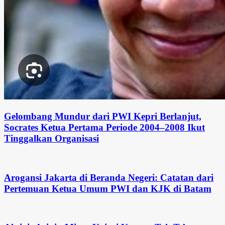
Gelombang Mundur dari PWI Kepri Berlanjut,
Socrates Ketua Pertama Periode 2004–2008 Ikut
Tinggalkan Organisasi
Arogansi Jakarta di Beranda Negeri: Catatan dari
Pertemuan Ketua Umum PWI dan KJK di Batam