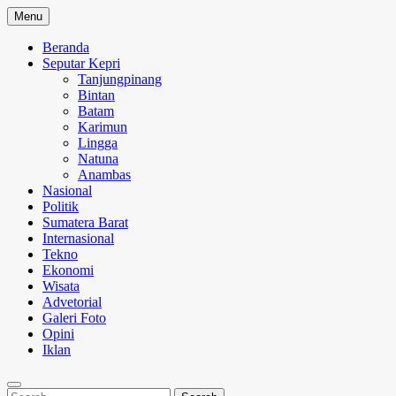
Skip
Menu
to
content
Beranda
Seputar Kepri
Tanjungpinang
Bintan
Batam
Karimun
Lingga
Natuna
Anambas
Nasional
Politik
Sumatera Barat
Internasional
Tekno
Ekonomi
Wisata
Advetorial
Galeri Foto
Opini
Iklan
Search
Search