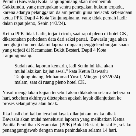
Pemilu (Bawaslu) Kota Tanjungpinang akan membentuk
Gakkumdu, yang merupakan sentra penegakan hukum terpadu,
karena adanya pelanggaran dalam pemilu guna melacak keberadaan
ketua PPK Dapil 4 Kota Tanjungpinang, yang tidak pernah hadir
dalan rapat pleno, Senin (4/3/24).
Ketua PPK tidak hadir, terjadi ricuh, saat rapat pleno di hotel CK,
dikarenakan perbedaan data dari saksi partai, Bawaslu juga akan
mengkaji dan mendalami laporan dugaan penggelembungan suara
yang terjadi di Kecamatan Bukit Bestari, Dapil 4 Kota
Tanjungpinang.
Sudah ada laporan kemarin, jadi Senin ini kita akan
mulai lakukan kajian awal,” kata Ketua Bawaslu
Tanjungpinang, Muhammad Yusuf, Minggu (3/3/2024)
malam, saat di ruang pleno hotel CK.
Yusuf mengatakan kajian tersebut akan dilakukan selama beberapa
hari, sebelum akhirnya ditetapkan apakah layak dilanjutkan ke
proses selanjutnya atau tidak.
Jika hasil dari kajian tersebut layak dilanjutkan, maka pihak
Bawaslu akan mulai menelusuri laporan yang melibatkan Ketua
Panitia Pemilihan Kecamatan (PPK) Bukit Bestari, inisial H, selaku
penanggungjawab dengan masa penindakan selama 14 hari.