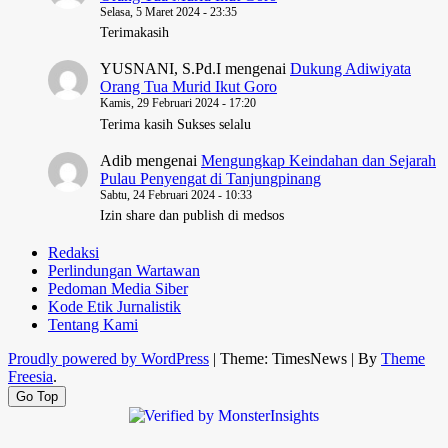
Selasa, 5 Maret 2024 - 23:35
Terimakasih
YUSNANI, S.Pd.I
mengenai
Dukung Adiwiyata
Orang Tua Murid Ikut Goro
Kamis, 29 Februari 2024 - 17:20
Terima kasih Sukses selalu
Adib
mengenai
Mengungkap Keindahan dan Sejarah
Pulau Penyengat di Tanjungpinang
Sabtu, 24 Februari 2024 - 10:33
Izin share dan publish di medsos
Redaksi
Perlindungan Wartawan
Pedoman Media Siber
Kode Etik Jurnalistik
Tentang Kami
Proudly powered by WordPress
|
Theme: TimesNews
|
By
Theme
Freesia
.
Go Top