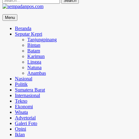
for:
sempadanpos.com
Menu
Menyampaikan Berita Dengan Analisa
Beranda
Seputar Kepri
Tanjungpinang
Bintan
Batam
Karimun
Lingga
Natuna
Anambas
Nasional
Politik
Sumatera Barat
Internasional
Tekno
Ekonomi
Wisata
Advetorial
Galeri Foto
Opini
Iklan