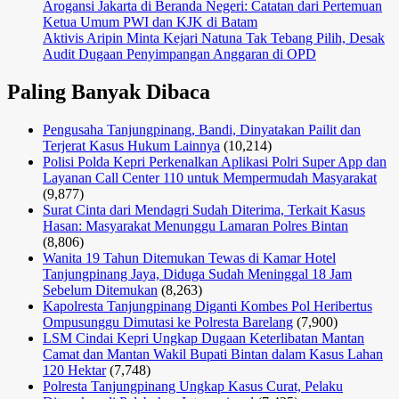
Arogansi Jakarta di Beranda Negeri: Catatan dari Pertemuan
Ketua Umum PWI dan KJK di Batam
Aktivis Aripin Minta Kejari Natuna Tak Tebang Pilih, Desak
Audit Dugaan Penyimpangan Anggaran di OPD
Paling Banyak Dibaca
Pengusaha Tanjungpinang, Bandi, Dinyatakan Pailit dan
Terjerat Kasus Hukum Lainnya
(10,214)
Polisi Polda Kepri Perkenalkan Aplikasi Polri Super App dan
Layanan Call Center 110 untuk Mempermudah Masyarakat
(9,877)
Surat Cinta dari Mendagri Sudah Diterima, Terkait Kasus
Hasan: Masyarakat Menunggu Lamaran Polres Bintan
(8,806)
Wanita 19 Tahun Ditemukan Tewas di Kamar Hotel
Tanjungpinang Jaya, Diduga Sudah Meninggal 18 Jam
Sebelum Ditemukan
(8,263)
Kapolresta Tanjungpinang Diganti Kombes Pol Heribertus
Ompusunggu Dimutasi ke Polresta Barelang
(7,900)
LSM Cindai Kepri Ungkap Dugaan Keterlibatan Mantan
Camat dan Mantan Wakil Bupati Bintan dalam Kasus Lahan
120 Hektar
(7,748)
Polresta Tanjungpinang Ungkap Kasus Curat, Pelaku