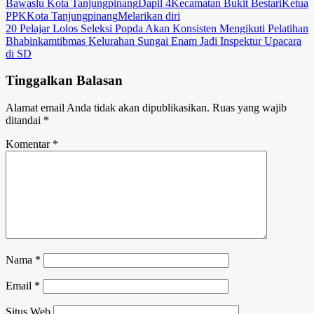
Bawaslu Kota Tanjungpinang
Dapil 4
Kecamatan Bukit Bestari
Ketua
Link
Share
PPK
Kota Tanjungpinang
Melarikan diri
Navigasi
20 Pelajar Lolos Seleksi Popda Akan Konsisten Mengikuti Pelatihan
Bhabinkamtibmas Kelurahan Sungai Enam Jadi Inspektur Upacara
pos
di SD
Tinggalkan Balasan
Alamat email Anda tidak akan dipublikasikan.
Ruas yang wajib
ditandai
*
Komentar
*
Nama
*
Email
*
Situs Web