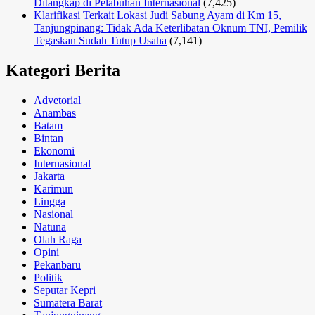
Ditangkap di Pelabuhan Internasional
(7,425)
Klarifikasi Terkait Lokasi Judi Sabung Ayam di Km 15,
Tanjungpinang: Tidak Ada Keterlibatan Oknum TNI, Pemilik
Tegaskan Sudah Tutup Usaha
(7,141)
Kategori Berita
Advetorial
Anambas
Batam
Bintan
Ekonomi
Internasional
Jakarta
Karimun
Lingga
Nasional
Natuna
Olah Raga
Opini
Pekanbaru
Politik
Seputar Kepri
Sumatera Barat