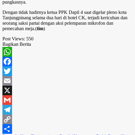
pungkasnya.
Dengan tidak hadirnya ketua PPK Dapil 4 saat digelar pleno kota
Tanjungpinang selama dua hari di hotel CK, terjadi kericuhan dan
seorang saksi partai dengan aksi pelemparan mikrofon dan
pemecahan meja.(
tim
)
Post Views:
550
Bagikan Berita
WhatsApp
Facebook
Twitter
Email
X
Gmail
Telegram
Copy