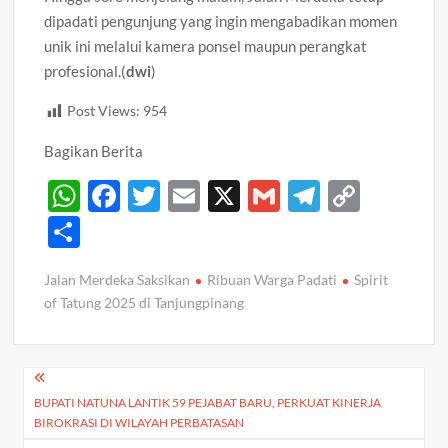
dipadati pengunjung yang ingin mengabadikan momen
unik ini melalui kamera ponsel maupun perangkat
profesional.(
dwi
)
Post Views:
954
Bagikan Berita
W
F
T
E
X
G
T
C
h
ac
w
m
m
el
o
S
at
e
itt
ail
ail
e
p
h
Jalan Merdeka Saksikan
Ribuan Warga Padati
Spirit
s
b
er
gr
y
ar
of Tatung 2025 di Tanjungpinang
A
o
a
Li
e
p
o
m
n
Navigasi
p
k
k
BUPATI NATUNA LANTIK 59 PEJABAT BARU, PERKUAT KINERJA
pos
BIROKRASI DI WILAYAH PERBATASAN