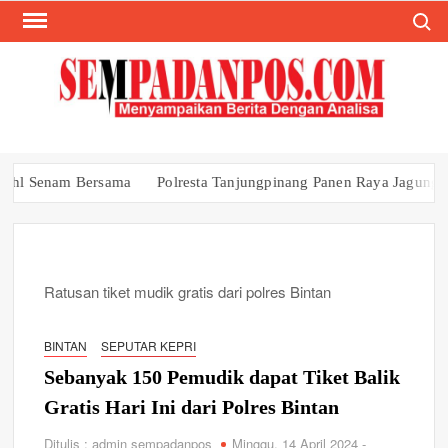
Search
Skip
to
content
SEM
Menyam
Berita 
Anal
nam Bersama
Polresta Tanjungpinang Panen Raya Jagung Kuartal 
Ratusan tiket mudik gratis dari polres Bintan
BINTAN
SEPUTAR KEPRI
Sebanyak 150 Pemudik dapat Tiket Balik
Gratis Hari Ini dari Polres Bintan
Ditulis : admin sempadanpos
Minggu, 14 April 2024 -