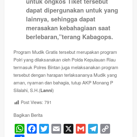
untuk ongkos Tiket tersebut
dapat dipergunakan untuk yang
lainnya, sehingga dapat
merasakan kebahagiaan saat
berlebaran,”terang Kabagops.
Program Mudik Gratis tersebut merupakan program
Polri yang dilaksanakan oleh Polda Kepulauan Riau
termasuk Polres Bintan juga melaksanakan program
tersebut dengan harapan terlaksananya Mudik yang
aman, nyaman dan bahagia, tutup AKP Monang P
Silalahi, S.H.(
Lanni
)
Post Views:
791
Bagikan Berita
W
F
T
E
X
G
T
C