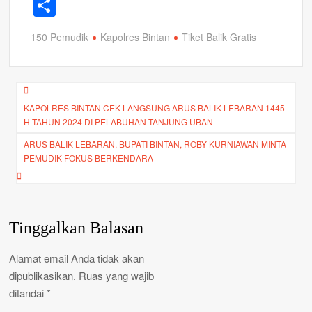
h
a
wi
m
m
el
o
S
at
c
tt
ail
ail
e
p
h
150 Pemudik
Kapolres Bintan
Tiket Balik Gratis
s
e
er
gr
y
ar
A
b
a
Li
e
p
o
m
n
Navigasi
p
o
k
KAPOLRES BINTAN CEK LANGSUNG ARUS BALIK LEBARAN 1445
pos
H TAHUN 2024 DI PELABUHAN TANJUNG UBAN
k
ARUS BALIK LEBARAN, BUPATI BINTAN, ROBY KURNIAWAN MINTA
PEMUDIK FOKUS BERKENDARA
Tinggalkan Balasan
Alamat email Anda tidak akan
dipublikasikan.
Ruas yang wajib
ditandai
*