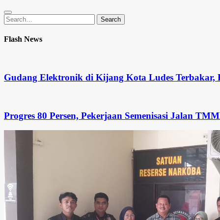
Search
Search
for:
Flash News
Gudang Elektronik di Kijang Kota Ludes Terbakar, 
Progres 80 Persen, Pekerjaan Semenisasi Jalan TM