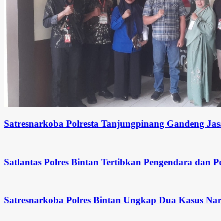
Satresnarkoba Polresta Tanjungpinang Gandeng Jas
Satlantas Polres Bintan Tertibkan Pengendara dan P
Satresnarkoba Polres Bintan Ungkap Dua Kasus Na