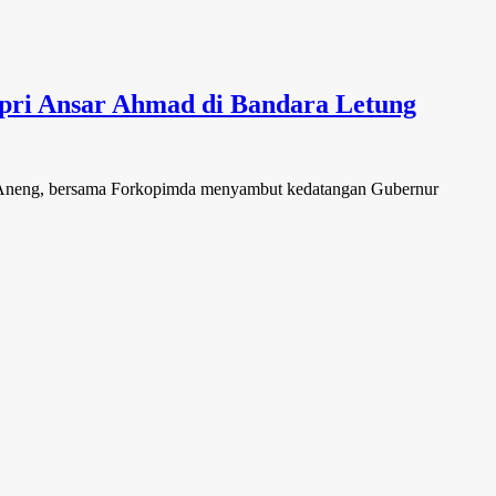
ri Ansar Ahmad di Bandara Letung
 Aneng, bersama Forkopimda menyambut kedatangan Gubernur
da
ut,
an