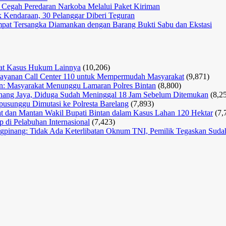
Bandara
i Cegah Peredaran Narkoba Melalui Paket Kiriman
Letung
ak Kendaraan, 30 Pelanggar Diberi Teguran
mpat Tersangka Diamankan dengan Barang Bukti Sabu dan Ekstasi
erat Kasus Hukum Lainnya
(10,206)
n Layanan Call Center 110 untuk Mempermudah Masyarakat
(9,871)
san: Masyarakat Menunggu Lamaran Polres Bintan
(8,800)
nang Jaya, Diduga Sudah Meninggal 18 Jam Sebelum Ditemukan
(8,2
usunggu Dimutasi ke Polresta Barelang
(7,893)
 dan Mantan Wakil Bupati Bintan dalam Kasus Lahan 120 Hektar
(7,
 di Pelabuhan Internasional
(7,423)
ungpinang: Tidak Ada Keterlibatan Oknum TNI, Pemilik Tegaskan Sud