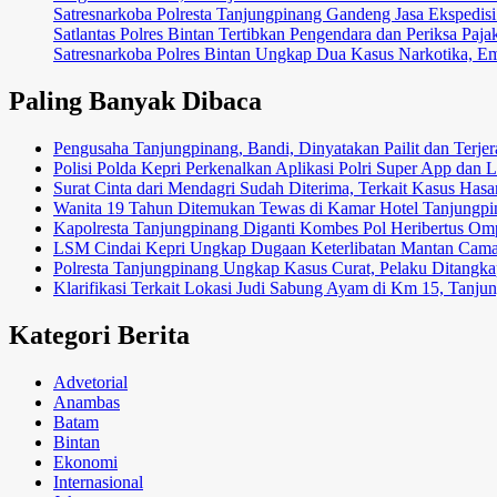
Satresnarkoba Polresta Tanjungpinang Gandeng Jasa Ekspedis
Satlantas Polres Bintan Tertibkan Pengendara dan Periksa Paj
Satresnarkoba Polres Bintan Ungkap Dua Kasus Narkotika, E
Paling Banyak Dibaca
Pengusaha Tanjungpinang, Bandi, Dinyatakan Pailit dan Terj
Polisi Polda Kepri Perkenalkan Aplikasi Polri Super App da
Surat Cinta dari Mendagri Sudah Diterima, Terkait Kasus Ha
Wanita 19 Tahun Ditemukan Tewas di Kamar Hotel Tanjungpi
Kapolresta Tanjungpinang Diganti Kombes Pol Heribertus Omp
LSM Cindai Kepri Ungkap Dugaan Keterlibatan Mantan Camat
Polresta Tanjungpinang Ungkap Kasus Curat, Pelaku Ditangkap
Klarifikasi Terkait Lokasi Judi Sabung Ayam di Km 15, Tanj
Kategori Berita
Advetorial
Anambas
Batam
Bintan
Ekonomi
Internasional