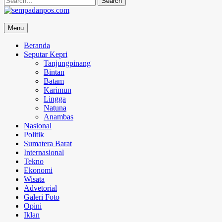
for:
sempadanpos.com
Menu
Menyampaikan Berita Dengan Analisa
Beranda
Seputar Kepri
Tanjungpinang
Bintan
Batam
Karimun
Lingga
Natuna
Anambas
Nasional
Politik
Sumatera Barat
Internasional
Tekno
Ekonomi
Wisata
Advetorial
Galeri Foto
Opini
Iklan