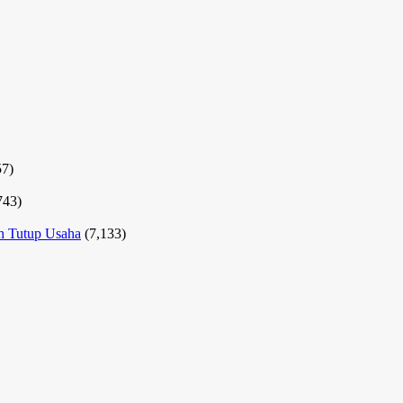
57)
743)
ah Tutup Usaha
(7,133)