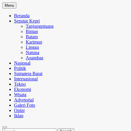
Skip
Menu
to
content
Beranda
Seputar Kepri
Tanjungpinang
Bintan
Batam
Karimun
Lingga
Natuna
Anambas
Nasional
Politik
Sumatera Barat
Internasional
Tekno
Ekonomi
Wisata
Advetorial
Galeri Foto
Opini
Iklan
Search
Search