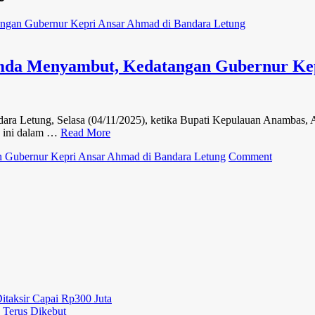
mda Menyambut, Kedatangan Gubernur Kep
 Letung, Selasa (04/11/2025), ketika Bupati Kepulauan Anambas,
a ini dalam …
Read More
on
 Gubernur Kepri Ansar Ahmad di Bandara Letung
Comment
Bupati
Anambas
Aneng
Bersama
Forkopim
Menyamb
Kedatang
Gubernur
Kepri
Ansar
Ahmad
itaksir Capai Rp300 Juta
di
 Terus Dikebut