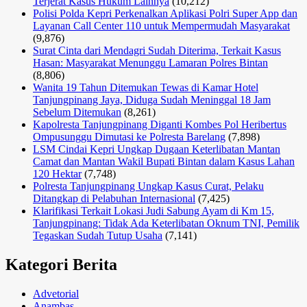
Terjerat Kasus Hukum Lainnya
(10,212)
Polisi Polda Kepri Perkenalkan Aplikasi Polri Super App dan
Layanan Call Center 110 untuk Mempermudah Masyarakat
(9,876)
Surat Cinta dari Mendagri Sudah Diterima, Terkait Kasus
Hasan: Masyarakat Menunggu Lamaran Polres Bintan
(8,806)
Wanita 19 Tahun Ditemukan Tewas di Kamar Hotel
Tanjungpinang Jaya, Diduga Sudah Meninggal 18 Jam
Sebelum Ditemukan
(8,261)
Kapolresta Tanjungpinang Diganti Kombes Pol Heribertus
Ompusunggu Dimutasi ke Polresta Barelang
(7,898)
LSM Cindai Kepri Ungkap Dugaan Keterlibatan Mantan
Camat dan Mantan Wakil Bupati Bintan dalam Kasus Lahan
120 Hektar
(7,748)
Polresta Tanjungpinang Ungkap Kasus Curat, Pelaku
Ditangkap di Pelabuhan Internasional
(7,425)
Klarifikasi Terkait Lokasi Judi Sabung Ayam di Km 15,
Tanjungpinang: Tidak Ada Keterlibatan Oknum TNI, Pemilik
Tegaskan Sudah Tutup Usaha
(7,141)
Kategori Berita
Advetorial
Anambas