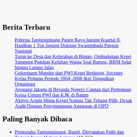
Kota
Tinjau
Bazar
Ramadhan
Berita Terbaru
dan
Sorot
Berkah
Polresta Tanjungpinang Panen Raya Jagung Kuartal II,
Ekonomi
Hasilkan 1 Ton Jagung Dukung Swasembada Pangan
Nasional
Turun ke Desa dan Kelurahan di Bintan, Ombudsman Kepri
Tampung Puluhan Keluhan Warga Soal Bansos, BBM Solar
hingga Lampu Jalan
Gelombang Mundur dari PWI Kepri Berlanjut, Socrates
Ketua Pertama Periode 2004–2008 Ikut Tinggalkan
Organisasi
Arogansi Jakarta di Beranda Negeri: Catatan dari Pertemuan
Ketua Umum PWI dan KJK di Batam
Aktivis Aripin Minta Kejari Natuna Tak Tebang Pilih, Desak
Audit Dugaan Penyimpangan Anggaran di OPD
Paling Banyak Dibaca
Pengusaha Tanjungpinang, Bandi, Dinyatakan Pailit dan