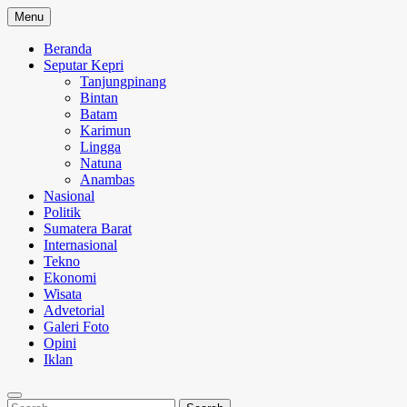
Skip
Menu
to
content
Beranda
Seputar Kepri
Tanjungpinang
Bintan
Batam
Karimun
Lingga
Natuna
Anambas
Nasional
Politik
Sumatera Barat
Internasional
Tekno
Ekonomi
Wisata
Advetorial
Galeri Foto
Opini
Iklan
Search
Search