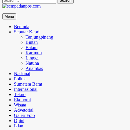
for:
sempadanpos.com
Menu
Menyampaikan Berita Dengan Analisa
Beranda
Seputar Kepri
Tanjungpinang
Bintan
Batam
Karimun
Lingga
Natuna
Anambas
Nasional
Politik
Sumatera Barat
Internasional
Tekno
Ekonomi
Wisata
Advetorial
Galeri Foto
Opini
Iklan