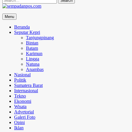
for:
sempadanpos.com
Menu
Menyampaikan Berita Dengan Analisa
Beranda
Seputar Kepri
Tanjungpinang
Bintan
Batam
Karimun
Lingga
Natuna
Anambas
Nasional
Politik
Sumatera Barat
Internasional
Tekno
Ekonomi
Wisata
Advetorial
Galeri Foto
Opini
Iklan