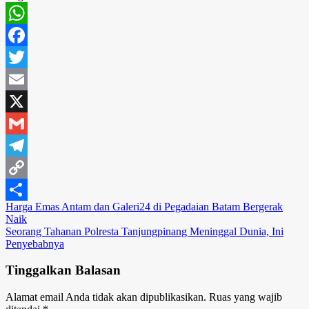
WhatsApp
Facebook
Twitter
Email
X
Gmail
Telegram
Copy
Navigasi
Harga Emas Antam dan Galeri24 di Pegadaian Batam Bergerak
Link
Share
Naik
pos
Seorang Tahanan Polresta Tanjungpinang Meninggal Dunia, Ini
Penyebabnya
Tinggalkan Balasan
Alamat email Anda tidak akan dipublikasikan.
Ruas yang wajib