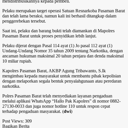
mendistribusikannya kepada pembeli.
Pelaku merupakan target operasi Satuan Resnarkoba Pasaman Barat
dan telah lama beraksi, namun kali ini berhasil ditangkap dalam
penggerebekan tersebut.
Saat ini, pelaku dan barang bukti telah diamankan di Mapolres
Pasaman Barat untuk proses penyidikan lebih lanjut.
Pelaku dijerat dengan Pasal 114 ayat (1) Jo pasal 112 ayat (1)
Undang-Undang Nomor 35 tahun 2009 tentang Narkotika, dengan
ancaman hukuman maksimal 20 tahun penjara dan denda maksimal
10 miliar rupiah.
Kapolres Pasaman Barat, AKBP Agung Tribawanto, S.Ik
mengimbau kepada masyarakat untuk membantu pihak kepolisian
dengan melaporkan segala bentuk penyalahgunaan atau peredaran
narkotika.
Polres Pasaman Barat telah menyediakan layanan pengaduan
melalui aplikasi WhatsApp “Hallo Pak Kapolres” di nomor 0882-
27130-0033 dan juga nomor hotline 110 untuk respon cepat
terhadap pengaduan masyarakat. (
dwi
)
Post Views:
309
Bagikan Berita