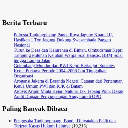
Berita Terbaru
Polresta Tanjungpinang Panen Raya Jagung Kuartal II,
Hasilkan 1 Ton Jagung Dukung Swasembada Pangan
Nasional
Turun ke Desa dan Kelurahan di Bintan, Ombudsman Kepri
Tampung Puluhan Keluhan Warga Soal Bansos, BBM Solar
hingga Lampu Jalan
Gelombang Mundur dari PWI Kepri Berlanjut, Socrates
Ketua Pertama Periode 2004–2008 Ikut Tinggalkan
Organisasi
Arogansi Jakarta di Beranda Negeri: Catatan dari Pertemuan
Ketua Umum PWI dan KJK di Batam
Aktivis Aripin Minta Kejari Natuna Tak Tebang Pilih, Desak
Audit Dugaan Penyimpangan Anggaran di OPD
Paling Banyak Dibaca
Pengusaha Tanjungpinang, Bandi, Dinyatakan Pailit dan
Terjerat Kasus Hukum Lainnya
(10,213)