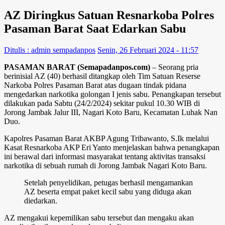
AZ Diringkus Satuan Resnarkoba Polres
Pasaman Barat Saat Edarkan Sabu
Ditulis : admin sempadanpos
Senin, 26 Februari 2024 - 11:57
PASAMAN BARAT (Semapadanpos.com)
– Seorang pria
berinisial AZ (40) berhasil ditangkap oleh Tim Satuan Reserse
Narkoba Polres Pasaman Barat atas dugaan tindak pidana
mengedarkan narkotika golongan I jenis sabu. Penangkapan tersebut
dilakukan pada Sabtu (24/2/2024) sekitar pukul 10.30 WIB di
Jorong Jambak Jalur III, Nagari Koto Baru, Kecamatan Luhak Nan
Duo.
Kapolres Pasaman Barat AKBP Agung Tribawanto, S.Ik melalui
Kasat Resnarkoba AKP Eri Yanto menjelaskan bahwa penangkapan
ini berawal dari informasi masyarakat tentang aktivitas transaksi
narkotika di sebuah rumah di Jorong Jambak Nagari Koto Baru.
Setelah penyelidikan, petugas berhasil mengamankan
AZ beserta empat paket kecil sabu yang diduga akan
diedarkan.
AZ mengakui kepemilikan sabu tersebut dan mengaku akan