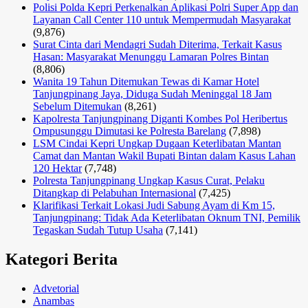
Polisi Polda Kepri Perkenalkan Aplikasi Polri Super App dan
Layanan Call Center 110 untuk Mempermudah Masyarakat
(9,876)
Surat Cinta dari Mendagri Sudah Diterima, Terkait Kasus
Hasan: Masyarakat Menunggu Lamaran Polres Bintan
(8,806)
Wanita 19 Tahun Ditemukan Tewas di Kamar Hotel
Tanjungpinang Jaya, Diduga Sudah Meninggal 18 Jam
Sebelum Ditemukan
(8,261)
Kapolresta Tanjungpinang Diganti Kombes Pol Heribertus
Ompusunggu Dimutasi ke Polresta Barelang
(7,898)
LSM Cindai Kepri Ungkap Dugaan Keterlibatan Mantan
Camat dan Mantan Wakil Bupati Bintan dalam Kasus Lahan
120 Hektar
(7,748)
Polresta Tanjungpinang Ungkap Kasus Curat, Pelaku
Ditangkap di Pelabuhan Internasional
(7,425)
Klarifikasi Terkait Lokasi Judi Sabung Ayam di Km 15,
Tanjungpinang: Tidak Ada Keterlibatan Oknum TNI, Pemilik
Tegaskan Sudah Tutup Usaha
(7,141)
Kategori Berita
Advetorial
Anambas