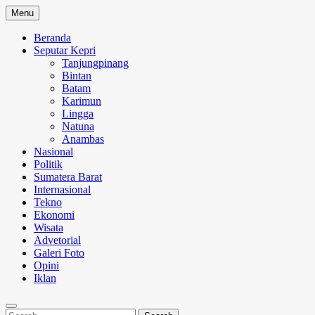
Skip
Menu
to
content
Beranda
Seputar Kepri
Tanjungpinang
Bintan
Batam
Karimun
Lingga
Natuna
Anambas
Nasional
Politik
Sumatera Barat
Internasional
Tekno
Ekonomi
Wisata
Advetorial
Galeri Foto
Opini
Iklan
Search
Search