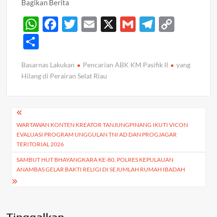
Bagikan Berita
W
F
T
E
X
G
T
C
h
ac
w
m
m
el
o
S
at
e
itt
ail
ail
e
p
h
Basarnas Lakukan
Pencarian ABK KM Pasifik II
yang
s
b
er
gr
y
ar
Hilang di Perairan Selat Riau
A
o
a
Li
e
p
o
m
n
Navigasi
p
k
k
WARTAWAN KONTEN KREATOR TANJUNGPINANG IKUTI VICON
pos
EVALUASI PROGRAM UNGGULAN TNI AD DAN PROGJAGAR
TERITORIAL 2026
SAMBUT HUT BHAYANGKARA KE-80, POLRES KEPULAUAN
ANAMBAS GELAR BAKTI RELIGI DI SEJUMLAH RUMAH IBADAH