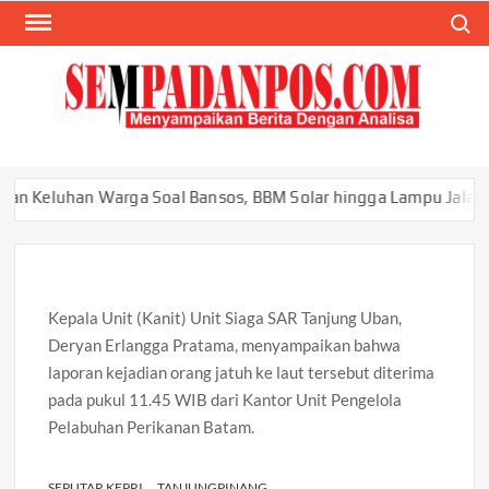
Skip
Search
to
content
SEM
Menyam
Berita
Ana
luhan Warga Soal Bansos, BBM Solar hingga Lampu Jalan
Kepala Unit (Kanit) Unit Siaga SAR Tanjung Uban,
Deryan Erlangga Pratama, menyampaikan bahwa
laporan kejadian orang jatuh ke laut tersebut diterima
pada pukul 11.45 WIB dari Kantor Unit Pengelola
Pelabuhan Perikanan Batam.
SEPUTAR KEPRI
TANJUNGPINANG