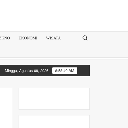
.COM
Search for:
EKNO
EKONOMI
WISATA
Minggu, Agustus 09, 2026
8:58:40 AM