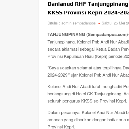
Danlanud RHF Tanjungpinang
Satgas TMMD Ke-129 Dorong Ketahanan Panga
KKSS Provinsi Kepri 2024-20
3000 ekor di Desa Busung
Tanamkan Hidup Sehat Sejak Dini, Satgas
Ditulis : admin sempadanpos
Sabtu, 25 Mei 2
TANJUNGPINANG (Sempadanpos.com)
Polresta Tanjungpinang Panen Raya Jagung 
Pangan Nasional
Tanjungpinang, Kolonel Pnb Andi Nur Abad
secara aklamasi sebagai Ketua Badan Pen
Turun ke Desa dan Kelurahan di Bintan, O
Provinsi Kepulauan Riau (Kepri) periode 2
Bansos, BBM Solar hingga Lampu Jalan
“Saya ucapkan selamat atas terpilihnya D
Gelombang Mundur dari PWI Kepri Berlanjut,
2024-2029,” ujar Kolonel Pnb Andi Nur Aba
Tinggalkan Organisasi
Kolonel Andi Nur Abadi turut menghadiri 
berlangsung di Hotel CK Tanjungpinang. Ac
seluruh pengurus KKSS se-Provinsi Kepri.
Dalam pesannya, Kolonel Andi Nur Abadi b
amanah yang diberikan dengan baik serta 
Provinsi Kepri.