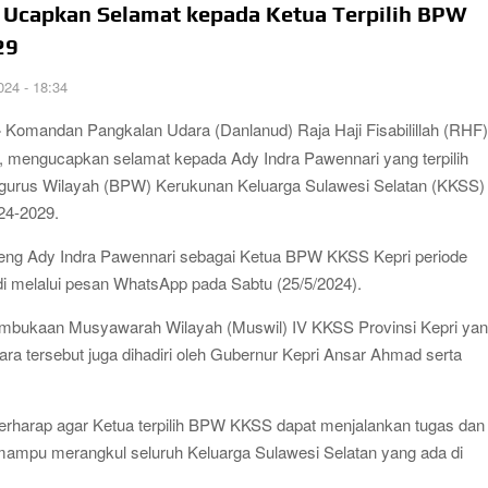
 Ucapkan Selamat kepada Ketua Terpilih BPW
n melalui Penaburan Bibit Ikan Kakap Putih sebanyak
29
 TMMD Ke-129 Ajak Siswa SDIT An-Nahl Senam Bersama
024 - 18:34
-
Komandan Pangkalan Udara (Danlanud) Raja Haji Fisabilillah (RHF
Kuartal II, Hasilkan 1 Ton Jagung Dukung Swasembada
i, mengucapkan selamat kepada Ady Indra Pawennari yang terpilih
gurus Wilayah (BPW) Kerukunan Keluarga Sulawesi Selatan (KKSS)
mbudsman Kepri Tampung Puluhan Keluhan Warga Soal
024-2029.
aeng Ady Indra Pawennari sebagai Ketua BPW KKSS Kepri periode
 Socrates Ketua Pertama Periode 2004–2008 Ikut
di melalui pesan WhatsApp pada Sabtu (25/5/2024).
Pembukaan Musyawarah Wilayah (Muswil) IV KKSS Provinsi Kepri ya
ara tersebut juga dihadiri oleh Gubernur Kepri Ansar Ahmad serta
erharap agar Ketua terpilih BPW KKSS dapat menjalankan tugas dan
mampu merangkul seluruh Keluarga Sulawesi Selatan yang ada di