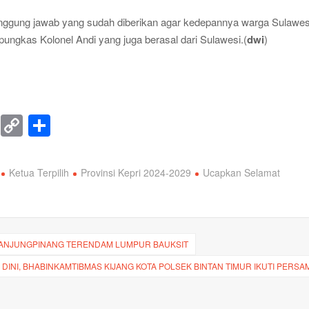
ggung jawab yang sudah diberikan agar kedepannya warga Sulawes
 pungkas Kolonel Andi yang juga berasal dari Sulawesi.(
dwi
)
T
C
S
el
o
h
e
p
ar
Ketua Terpilih
Provinsi Kepri 2024-2029
Ucapkan Selamat
gr
y
e
a
Li
m
n
TANJUNGPINANG TERENDAM LUMPUR BAUKSIT
k
DINI, BHABINKAMTIBMAS KIJANG KOTA POLSEK BINTAN TIMUR IKUTI PERSA