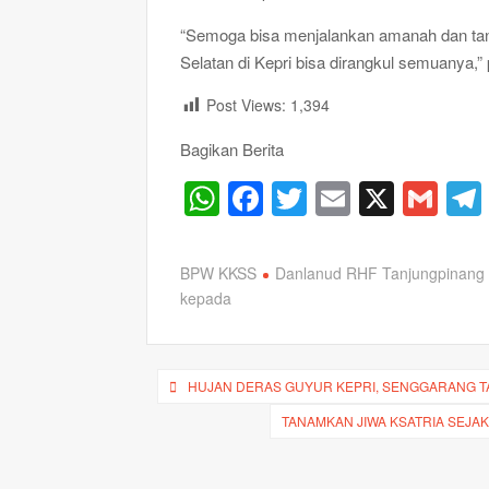
“Semoga bisa menjalankan amanah dan tan
Selatan di Kepri bisa dirangkul semuanya,”
Post Views:
1,394
Bagikan Berita
W
F
T
E
X
G
h
a
wi
m
m
at
c
tt
ail
ail
BPW KKSS
Danlanud RHF Tanjungpinang
s
e
er
kepada
A
b
p
o
Navigasi
HUJAN DERAS GUYUR KEPRI, SENGGARANG 
p
o
pos
TANAMKAN JIWA KSATRIA SEJAK 
k