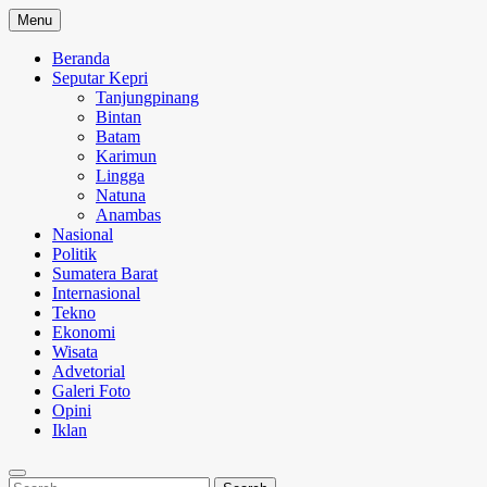
Skip
Menu
to
content
Beranda
Seputar Kepri
Tanjungpinang
Bintan
Batam
Karimun
Lingga
Natuna
Anambas
Nasional
Politik
Sumatera Barat
Internasional
Tekno
Ekonomi
Wisata
Advetorial
Galeri Foto
Opini
Iklan
Search
Search