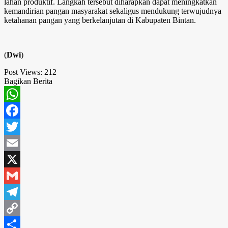
lahan produktif. Langkah tersebut diharapkan dapat meningkatkan
kemandirian pangan masyarakat sekaligus mendukung terwujudnya
ketahanan pangan yang berkelanjutan di Kabupaten Bintan.
(
Dwi
)
Post Views:
212
Bagikan Berita
WhatsApp
Facebook
Twitter
Email
X
Gmail
Telegram
Copy