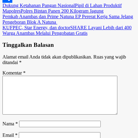
Dukung Ketahanan Pangan Nasional
Pipil di Lahan Produktif
Link
Share
Mapolres
Polres Bintan Panen 200 Kilogram Jagung
Navigasi
Pemkab Anambas dan Prime Natuna EP Pererat Kerja Sama Jelang
Pengeboran Blok A Natuna ‎
pos
KUFPEC, Star Energy, dan doctorSHARE Layani Lebih dari 400
Warga Anambas Melalui Pengobatan Gratis
Tinggalkan Balasan
Alamat email Anda tidak akan dipublikasikan.
Ruas yang wajib
ditandai
*
Komentar
*
Nama
*
Email
*