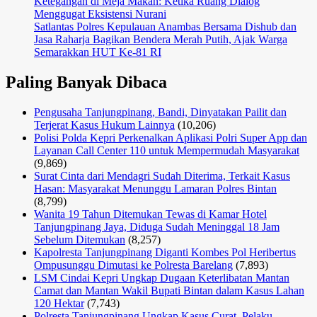
Ketegangan di Meja Makan: Ketika Ruang Dialog
Menggugat Eksistensi Nurani
Satlantas Polres Kepulauan Anambas Bersama Dishub dan
Jasa Raharja Bagikan Bendera Merah Putih, Ajak Warga
Semarakkan HUT Ke-81 RI
Paling Banyak Dibaca
Pengusaha Tanjungpinang, Bandi, Dinyatakan Pailit dan
Terjerat Kasus Hukum Lainnya
(10,206)
Polisi Polda Kepri Perkenalkan Aplikasi Polri Super App dan
Layanan Call Center 110 untuk Mempermudah Masyarakat
(9,869)
Surat Cinta dari Mendagri Sudah Diterima, Terkait Kasus
Hasan: Masyarakat Menunggu Lamaran Polres Bintan
(8,799)
Wanita 19 Tahun Ditemukan Tewas di Kamar Hotel
Tanjungpinang Jaya, Diduga Sudah Meninggal 18 Jam
Sebelum Ditemukan
(8,257)
Kapolresta Tanjungpinang Diganti Kombes Pol Heribertus
Ompusunggu Dimutasi ke Polresta Barelang
(7,893)
LSM Cindai Kepri Ungkap Dugaan Keterlibatan Mantan
Camat dan Mantan Wakil Bupati Bintan dalam Kasus Lahan
120 Hektar
(7,743)
Polresta Tanjungpinang Ungkap Kasus Curat, Pelaku