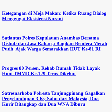
Ketegangan di Meja Makan: Ketika Ruang Dialog
Menggugat Eksistensi Nurani
Satlantas Polres Kepulauan Anambas Bersama
Dishub dan Jasa Raharja Bagikan Bendera Merah
Putih, Ajak Warga Semarakkan HUT Ke-81 RI
Progres 80 Persen, Rehab Rumah Tidak Layak
Huni TMMD Ke-129 Terus Dikebut
Satresnarkoba Polresta Tanjungpinang Gagalkan
Penyelundupan 3 Kg Sabu dari Malaysia, Dua
Kurir Ditangkap dan Dua WNA Diburu