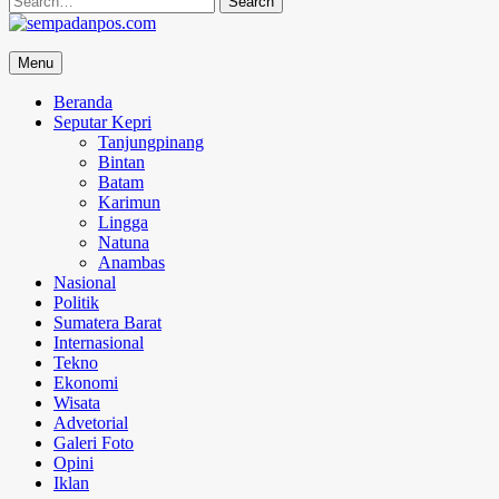
for:
sempadanpos.com
Menu
Menyampaikan Berita Dengan Analisa
Beranda
Seputar Kepri
Tanjungpinang
Bintan
Batam
Karimun
Lingga
Natuna
Anambas
Nasional
Politik
Sumatera Barat
Internasional
Tekno
Ekonomi
Wisata
Advetorial
Galeri Foto
Opini
Iklan