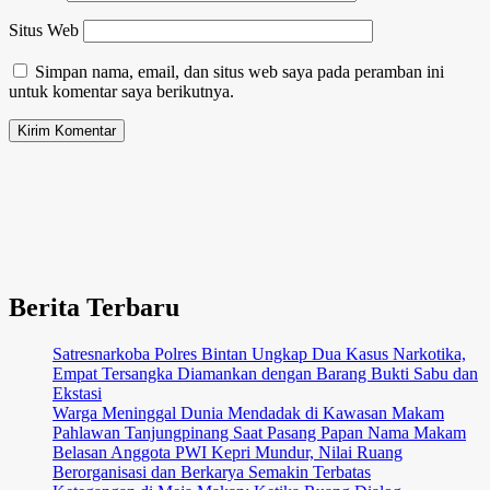
Situs Web
Simpan nama, email, dan situs web saya pada peramban ini
untuk komentar saya berikutnya.
Berita Terbaru
Satresnarkoba Polres Bintan Ungkap Dua Kasus Narkotika,
Empat Tersangka Diamankan dengan Barang Bukti Sabu dan
Ekstasi
Warga Meninggal Dunia Mendadak di Kawasan Makam
Pahlawan Tanjungpinang Saat Pasang Papan Nama Makam
Belasan Anggota PWI Kepri Mundur, Nilai Ruang
Berorganisasi dan Berkarya Semakin Terbatas