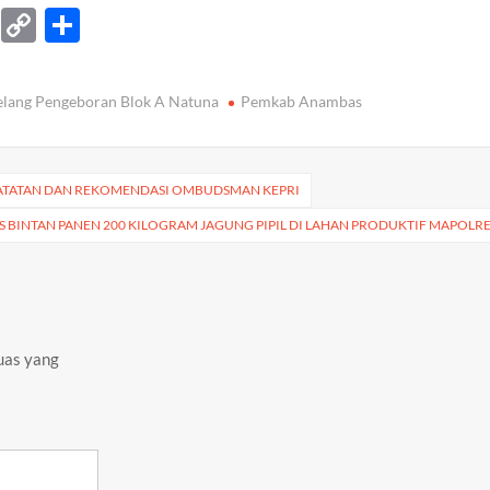
T
C
S
el
o
h
e
p
ar
elang Pengeboran Blok A Natuna ‎
Pemkab Anambas
gr
y
e
a
Li
m
n
 CATATAN DAN REKOMENDASI OMBUDSMAN KEPRI
k
BINTAN PANEN 200 KILOGRAM JAGUNG PIPIL DI LAHAN PRODUKTIF MAPOLRE
uas yang