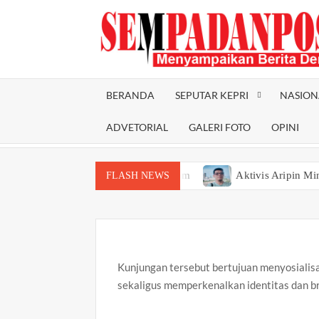
Skip
to
content
BERANDA
SEPUTAR KEPRI
NASION
ADVETORIAL
GALERI FOTO
OPINI
a Umum PWI dan KJK di Batam
Aktivis Aripin Minta Kejari 
FLASH NEWS
Kunjungan tersebut bertujuan menyosialisa
sekaligus memperkenalkan identitas dan b