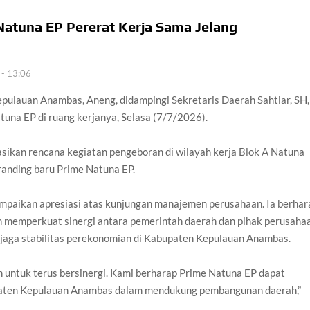
tuna EP Pererat Kerja Sama Jelang
 - 13:06
epulauan Anambas, Aneng, didampingi Sekretaris Daerah Sahtiar, SH,
una EP di ruang kerjanya, Selasa (7/7/2026).
asikan rencana kegiatan pengeboran di wilayah kerja Blok A Natuna
randing baru Prime Natuna EP.
mpaikan apresiasi atas kunjungan manajemen perusahaan. Ia berhar
in memperkuat sinergi antara pemerintah daerah dan pihak perusaha
aga stabilitas perekonomian di Kabupaten Kepulauan Anambas.
n untuk terus bersinergi. Kami berharap Prime Natuna EP dapat
upaten Kepulauan Anambas dalam mendukung pembangunan daerah,”