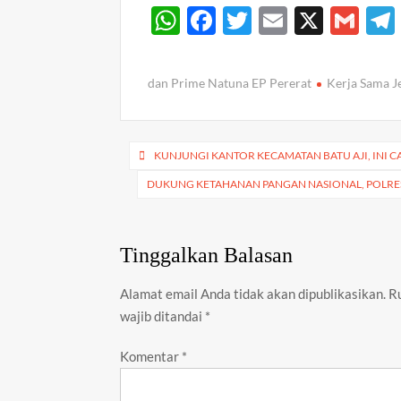
W
F
T
E
X
G
h
ac
w
m
m
at
e
itt
ail
ail
dan Prime Natuna EP Pererat
Kerja Sama J
s
b
er
A
o
Navigasi
p
o
KUNJUNGI KANTOR KECAMATAN BATU AJI, INI
pos
p
k
DUKUNG KETAHANAN PANGAN NASIONAL, POLRES 
Tinggalkan Balasan
Alamat email Anda tidak akan dipublikasikan.
R
wajib ditandai
*
Komentar
*