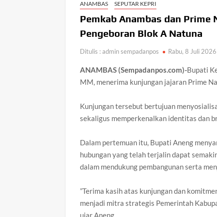
ANAMBAS
SEPUTAR KEPRI
Pemkab Anambas dan Prime Na
Pengeboran Blok A Natuna ‎
Ditulis : admin sempadanpos
Rabu, 8 Juli 2026
ANAMBAS (Sempadanpos.com)-
Bupati K
MM, menerima kunjungan jajaran Prime Nat
‎Kunjungan tersebut bertujuan menyosialis
sekaligus memperkenalkan identitas dan b
‎Dalam pertemuan itu, Bupati Aneng menya
hubungan yang telah terjalin dapat semak
dalam mendukung pembangunan serta menj
‎”Terima kasih atas kunjungan dan komitme
menjadi mitra strategis Pemerintah Kab
ujar Aneng.