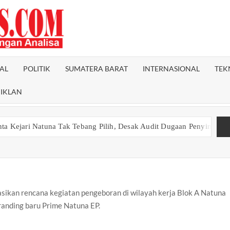
SEMPADANPOS
Menyampaikan
Berita Dengan
Analisa
AL
POLITIK
SUMATERA BARAT
INTERNASIONAL
TEK
IKLAN
Natuna Tak Tebang Pilih, Desak Audit Dugaan Penyimpangan Anggara
sikan rencana kegiatan pengeboran di wilayah kerja Blok A Natuna
randing baru Prime Natuna EP.