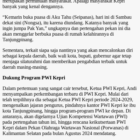
merupakan permintaan masyarakat. Apalagi masyarakat Kepri
banyak yang kenal dengannya.
“Kemarin buka puasa di Aku Tahu (Seipanas), hari ini di Sambau
dekat sini (Nongsa), itu karena diundang. Katanya banyak yang
ingin jumpa Pak Yan,” ungkapnya dan pertengahan pekan ini dia
akan menggelar berbuka puasa di rumah kelahirannya di
Tanjungpinang.
Sementara, terkait siapa saja nantinya yang akan mencalonkan diri
sebagai kepala daerah, baik wali kota, bupati, gubernur agar tetap
menjaga silaturahmi dan memberikan pengabdian terbaik untuk
daerah masing-masing.
Dukung Program PWI Kepri
Dalam pertemuan yang sangat cair tersebut, Ketua PWI Kepri, Andi
menyampaikan perkembangan terbaru di PWI Kepri. Mulai dari
telah terpilihnya dia sebagai Ketua PWI Kepri periode 2024-2029,
mengenalkan jajaran pengurus, pindahnya kantor PWI Kepri ke ibu
kota Tanjungpinang, hingga program-program PWI ke depan. Di
antaranya, akan digelarnya Ujian Kompetensi Wartawan (PWI)
pada pertengahan tahun ini, hingga rencana keikutsertaan PWI
Kepri dalam Pekan Olahraga Wartawan Nasional (Porwanas) di
Kalimantan Selatan pada bulan Agustus 2024 mendatang.