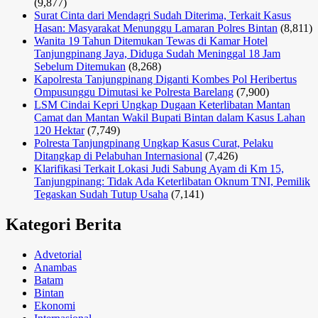
(9,877)
Surat Cinta dari Mendagri Sudah Diterima, Terkait Kasus
Hasan: Masyarakat Menunggu Lamaran Polres Bintan
(8,811)
Wanita 19 Tahun Ditemukan Tewas di Kamar Hotel
Tanjungpinang Jaya, Diduga Sudah Meninggal 18 Jam
Sebelum Ditemukan
(8,268)
Kapolresta Tanjungpinang Diganti Kombes Pol Heribertus
Ompusunggu Dimutasi ke Polresta Barelang
(7,900)
LSM Cindai Kepri Ungkap Dugaan Keterlibatan Mantan
Camat dan Mantan Wakil Bupati Bintan dalam Kasus Lahan
120 Hektar
(7,749)
Polresta Tanjungpinang Ungkap Kasus Curat, Pelaku
Ditangkap di Pelabuhan Internasional
(7,426)
Klarifikasi Terkait Lokasi Judi Sabung Ayam di Km 15,
Tanjungpinang: Tidak Ada Keterlibatan Oknum TNI, Pemilik
Tegaskan Sudah Tutup Usaha
(7,141)
Kategori Berita
Advetorial
Anambas
Batam
Bintan
Ekonomi