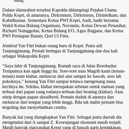
siang.
Dalam silaturahmi tersebut Kapolda didampingi Pejabat Utama
Polda Kepri, di antaranya, Dirkrimum, Dirkrimsus, Dirintelkam, dan
Kabidhumas. Sementara Ketua PWI Kepri, Andi, hadir bersama
Wakil Ketua Bidang Organisasi, Novianto, Ketua Dewan Penasihat,
Richard Nainggolan, Ketua Bidang EO, Agus Bagjana, dan Ketua
PWI Persiapan Batam, Qori Ul Fitra.
Jenderal Yan Fitri bukan orang baru di Kepri. Putra asli
Tanjungpinang. Pernah bertugas di Tanjungpinang dan dua kali
sebagai Wakapolda Kepri.
“Saya lahir di Tanjungpinang. Rumah saya di Jalan Borobudur.
Tempatnya kan agak tinggi itu. Sore-sore mau Magrib kami (teman-
teman) main klahar, meluncur dari atas sampai ke bawah, seru lah
pokoknya,” kenang Yan Fitri sampai tertawa mengenang masa
kecilnya itu. Sekilas, klahar merupakan sebutan untuk mainan yang
terbuat dari papan yang rodanya terbuat dari bearing (klahar). Atau
mirip dengan papan skeadbord. Pemain duduk di atasnya dan
meluncur dari tempat yang lebih tinggi. Bila tak mahir pemain bisa
terguling dan menyebabkan cendra.
Banyak hal yang diungkapkan Yan Fitri. Sebagai putra daerah dia
mengetahui dari A sampai Z. Kesenjangan ekonomi masih terjadi.
Masih banyak masyarakat Kepri yang di bawah garis kemiskinan.