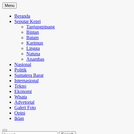
Skip
Menu
to
content
Beranda
Seputar Kepri
Tanjungpinang
Bintan
Batam
Karimun
Lingga
Natuna
Anambas
Nasional
Politik
Sumatera Barat
Internasional
Tekno
Ekonomi
Wisata
Advetorial
Galeri Foto
Opini
Iklan
Search
Search