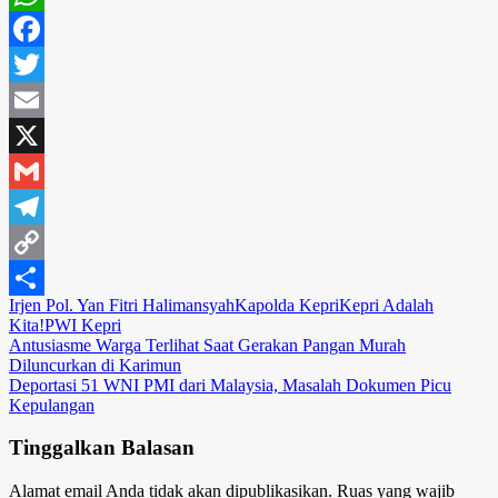
WhatsApp
Facebook
Twitter
Email
X
Gmail
Telegram
Copy
Irjen Pol. Yan Fitri Halimansyah
Kapolda Kepri
Kepri Adalah
Link
Share
Kita!
PWI Kepri
Navigasi
Antusiasme Warga Terlihat Saat Gerakan Pangan Murah
Diluncurkan di Karimun
pos
Deportasi 51 WNI PMI dari Malaysia, Masalah Dokumen Picu
Kepulangan
Tinggalkan Balasan
Alamat email Anda tidak akan dipublikasikan.
Ruas yang wajib