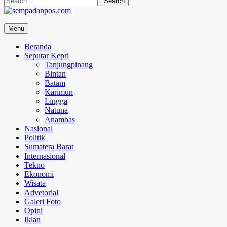
for:
sempadanpos.com
Menu
Menyampaikan Berita Dengan Analisa
Beranda
Seputar Kepri
Tanjungpinang
Bintan
Batam
Karimun
Lingga
Natuna
Anambas
Nasional
Politik
Sumatera Barat
Internasional
Tekno
Ekonomi
Wisata
Advetorial
Galeri Foto
Opini
Iklan