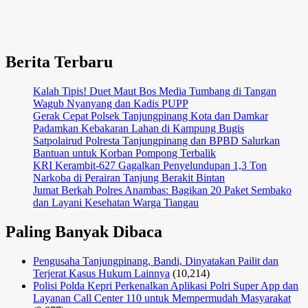
Berita Terbaru
Kalah Tipis! Duet Maut Bos Media Tumbang di Tangan
Wagub Nyanyang dan Kadis PUPP
Gerak Cepat Polsek Tanjungpinang Kota dan Damkar
Padamkan Kebakaran Lahan di Kampung Bugis
Satpolairud Polresta Tanjungpinang dan BPBD Salurkan
Bantuan untuk Korban Pompong Terbalik
KRI Kerambit-627 Gagalkan Penyelundupan 1,3 Ton
Narkoba di Perairan Tanjung Berakit Bintan
Jumat Berkah Polres Anambas: Bagikan 20 Paket Sembako
dan Layani Kesehatan Warga Tiangau
Paling Banyak Dibaca
Pengusaha Tanjungpinang, Bandi, Dinyatakan Pailit dan
Terjerat Kasus Hukum Lainnya
(10,214)
Polisi Polda Kepri Perkenalkan Aplikasi Polri Super App dan
Layanan Call Center 110 untuk Mempermudah Masyarakat