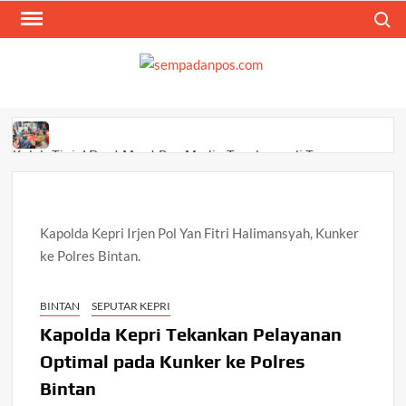
Skip
Search
to
content
SEM
Menyam
Berita
Ana
Kalah Tipis! Duet Maut Bos Media Tumbang di Tangan
Wagub Nyanyang dan Kadis PUPP
Gerak Cepat Polsek Tanjungpinang Kota dan Damkar
Kapolda Kepri Irjen Pol Yan Fitri Halimansyah, Kunker
Padamkan Kebakaran Lahan di Kampung Bugis
ke Polres Bintan.
Satpolairud Polresta Tanjungpinang dan BPBD Salurkan
Bantuan untuk Korban Pompong Terbalik
BINTAN
SEPUTAR KEPRI
Kapolda Kepri Tekankan Pelayanan
KRI Kerambit-627 Gagalkan Penyelundupan 1,3 Ton
Optimal pada Kunker ke Polres
Narkoba di Perairan Tanjung Berakit Bintan
Bintan