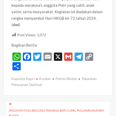
kepada warakauri, anggota Polri yang sakit, anak
yatim, serta masyarakat. Kegiatan ini diadakan dalam
rangka menyambut Hari HKGB ke-72 tahun 2024.
(
dwi
)
Post Views:
1,072
Bagikan Berita
W
F
T
E
X
G
T
C
h
ac
w
m
m
el
o
S
at
e
itt
ail
ail
e
p
h
Kapolda Kepri
Kunker
Polres Bintan
Tekankan
s
b
er
gr
y
ar
Pelayanan Optimal
A
o
a
Li
e
p
o
m
n
Navigasi
p
k
k
ANGIN PUTING BELIUNG TERJANG BATU LIPAI, PULUHAN RUMAH
pos
RUSAK