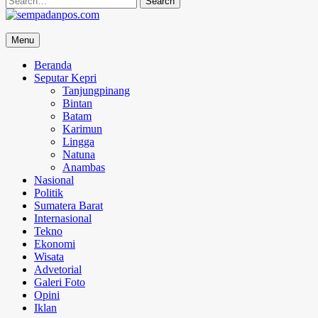
for:
sempadanpos.com
Menu
Menyampaikan Berita Dengan Analisa
Beranda
Seputar Kepri
Tanjungpinang
Bintan
Batam
Karimun
Lingga
Natuna
Anambas
Nasional
Politik
Sumatera Barat
Internasional
Tekno
Ekonomi
Wisata
Advetorial
Galeri Foto
Opini
Iklan