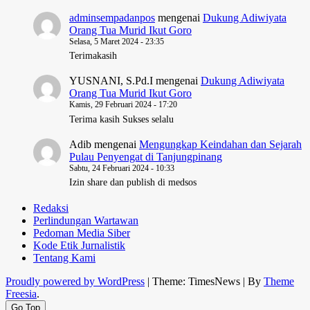
adminsempadanpos
mengenai
Dukung Adiwiyata
Orang Tua Murid Ikut Goro
Selasa, 5 Maret 2024 - 23:35
Terimakasih
YUSNANI, S.Pd.I
mengenai
Dukung Adiwiyata
Orang Tua Murid Ikut Goro
Kamis, 29 Februari 2024 - 17:20
Terima kasih Sukses selalu
Adib
mengenai
Mengungkap Keindahan dan Sejarah
Pulau Penyengat di Tanjungpinang
Sabtu, 24 Februari 2024 - 10:33
Izin share dan publish di medsos
Redaksi
Perlindungan Wartawan
Pedoman Media Siber
Kode Etik Jurnalistik
Tentang Kami
Proudly powered by WordPress
|
Theme: TimesNews
|
By
Theme
Freesia
.
Go Top