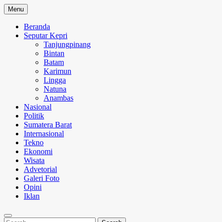
Skip
Menu
to
content
Beranda
Seputar Kepri
Tanjungpinang
Bintan
Batam
Karimun
Lingga
Natuna
Anambas
Nasional
Politik
Sumatera Barat
Internasional
Tekno
Ekonomi
Wisata
Advetorial
Galeri Foto
Opini
Iklan
Search
Search