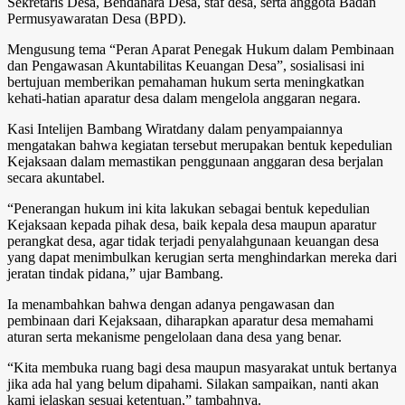
Sekretaris Desa, Bendahara Desa, staf desa, serta anggota Badan
Permusyawaratan Desa (BPD).
Mengusung tema “Peran Aparat Penegak Hukum dalam Pembinaan
dan Pengawasan Akuntabilitas Keuangan Desa”, sosialisasi ini
bertujuan memberikan pemahaman hukum serta meningkatkan
kehati-hatian aparatur desa dalam mengelola anggaran negara.
Kasi Intelijen Bambang Wiratdany dalam penyampaiannya
mengatakan bahwa kegiatan tersebut merupakan bentuk kepedulian
Kejaksaan dalam memastikan penggunaan anggaran desa berjalan
secara akuntabel.
“Penerangan hukum ini kita lakukan sebagai bentuk kepedulian
Kejaksaan kepada pihak desa, baik kepala desa maupun aparatur
perangkat desa, agar tidak terjadi penyalahgunaan keuangan desa
yang dapat menimbulkan kerugian serta menghindarkan mereka dari
jeratan tindak pidana,” ujar Bambang.
Ia menambahkan bahwa dengan adanya pengawasan dan
pembinaan dari Kejaksaan, diharapkan aparatur desa memahami
aturan serta mekanisme pengelolaan dana desa yang benar.
“Kita membuka ruang bagi desa maupun masyarakat untuk bertanya
jika ada hal yang belum dipahami. Silakan sampaikan, nanti akan
kami jelaskan sesuai ketentuan,” tambahnya.