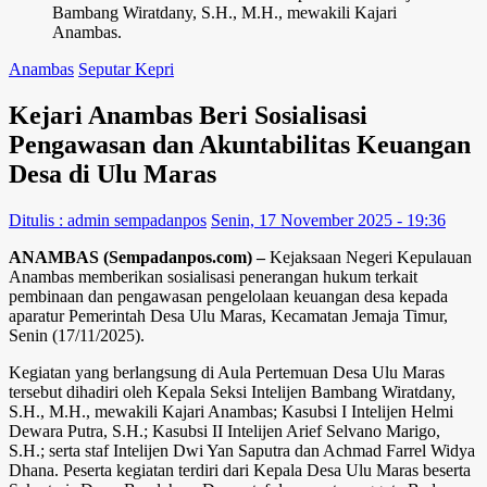
Bambang Wiratdany, S.H., M.H., mewakili Kajari
Anambas.
Anambas
Seputar Kepri
Kejari Anambas Beri Sosialisasi
Pengawasan dan Akuntabilitas Keuangan
Desa di Ulu Maras
Ditulis : admin sempadanpos
Senin, 17 November 2025 - 19:36
ANAMBAS (Sempadanpos.com) –
Kejaksaan Negeri Kepulauan
Anambas memberikan sosialisasi penerangan hukum terkait
pembinaan dan pengawasan pengelolaan keuangan desa kepada
aparatur Pemerintah Desa Ulu Maras, Kecamatan Jemaja Timur,
Senin (17/11/2025).
Kegiatan yang berlangsung di Aula Pertemuan Desa Ulu Maras
tersebut dihadiri oleh Kepala Seksi Intelijen Bambang Wiratdany,
S.H., M.H., mewakili Kajari Anambas; Kasubsi I Intelijen Helmi
Dewara Putra, S.H.; Kasubsi II Intelijen Arief Selvano Marigo,
S.H.; serta staf Intelijen Dwi Yan Saputra dan Achmad Farrel Widya
Dhana. Peserta kegiatan terdiri dari Kepala Desa Ulu Maras beserta