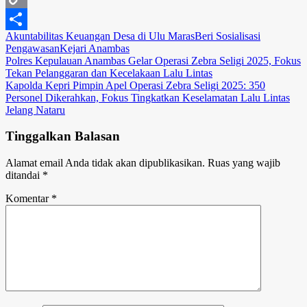
Copy
Akuntabilitas Keuangan Desa di Ulu Maras
Beri Sosialisasi
Link
Share
Pengawasan
Kejari Anambas
Navigasi
Polres Kepulauan Anambas Gelar Operasi Zebra Seligi 2025, Fokus
Tekan Pelanggaran dan Kecelakaan Lalu Lintas
pos
Kapolda Kepri Pimpin Apel Operasi Zebra Seligi 2025: 350
Personel Dikerahkan, Fokus Tingkatkan Keselamatan Lalu Lintas
Jelang Nataru
Tinggalkan Balasan
Alamat email Anda tidak akan dipublikasikan.
Ruas yang wajib
ditandai
*
Komentar
*