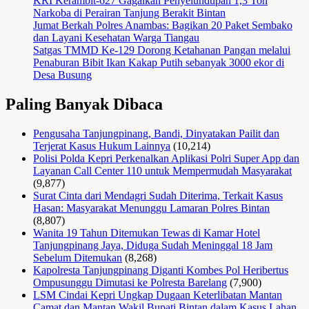
KRI Kerambit-627 Gagalkan Penyelundupan 1,3 Ton
Narkoba di Perairan Tanjung Berakit Bintan
Jumat Berkah Polres Anambas: Bagikan 20 Paket Sembako
dan Layani Kesehatan Warga Tiangau
Satgas TMMD Ke-129 Dorong Ketahanan Pangan melalui
Penaburan Bibit Ikan Kakap Putih sebanyak 3000 ekor di
Desa Busung
Paling Banyak Dibaca
Pengusaha Tanjungpinang, Bandi, Dinyatakan Pailit dan
Terjerat Kasus Hukum Lainnya
(10,214)
Polisi Polda Kepri Perkenalkan Aplikasi Polri Super App dan
Layanan Call Center 110 untuk Mempermudah Masyarakat
(9,877)
Surat Cinta dari Mendagri Sudah Diterima, Terkait Kasus
Hasan: Masyarakat Menunggu Lamaran Polres Bintan
(8,807)
Wanita 19 Tahun Ditemukan Tewas di Kamar Hotel
Tanjungpinang Jaya, Diduga Sudah Meninggal 18 Jam
Sebelum Ditemukan
(8,268)
Kapolresta Tanjungpinang Diganti Kombes Pol Heribertus
Ompusunggu Dimutasi ke Polresta Barelang
(7,900)
LSM Cindai Kepri Ungkap Dugaan Keterlibatan Mantan
Camat dan Mantan Wakil Bupati Bintan dalam Kasus Lahan