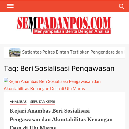
Skip
Search
to
content
SEM
Menyam
Berita
Ana
Satlantas Polres Bintan Tertibkan Pengendara dan Periksa
Tag:
Beri Sosialisasi Pengawasan
ANAMBAS
SEPUTAR KEPRI
Kejari Anambas Beri Sosialisasi
Pengawasan dan Akuntabilitas Keuangan
Desa di Ulu Maras