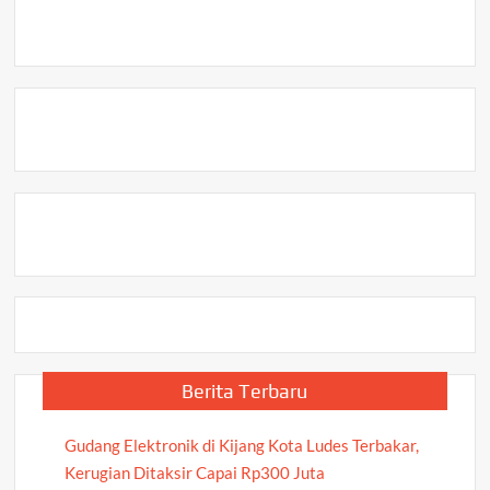
Akuntabilitas
Keuangan
Desa
di
Ulu
Maras
Berita Terbaru
Gudang Elektronik di Kijang Kota Ludes Terbakar,
Kerugian Ditaksir Capai Rp300 Juta