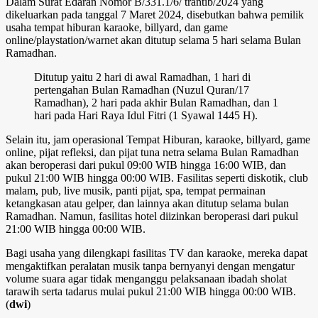
Dalam Surat Edaran Nomor B/331.1/6/ trantib/2024 yang
dikeluarkan pada tanggal 7 Maret 2024, disebutkan bahwa pemilik
usaha tempat hiburan karaoke, billyard, dan game
online/playstation/warnet akan ditutup selama 5 hari selama Bulan
Ramadhan.
Ditutup yaitu 2 hari di awal Ramadhan, 1 hari di
pertengahan Bulan Ramadhan (Nuzul Quran/17
Ramadhan), 2 hari pada akhir Bulan Ramadhan, dan 1
hari pada Hari Raya Idul Fitri (1 Syawal 1445 H).
Selain itu, jam operasional Tempat Hiburan, karaoke, billyard, game
online, pijat refleksi, dan pijat tuna netra selama Bulan Ramadhan
akan beroperasi dari pukul 09:00 WIB hingga 16:00 WIB, dan
pukul 21:00 WIB hingga 00:00 WIB. Fasilitas seperti diskotik, club
malam, pub, live musik, panti pijat, spa, tempat permainan
ketangkasan atau gelper, dan lainnya akan ditutup selama bulan
Ramadhan. Namun, fasilitas hotel diizinkan beroperasi dari pukul
21:00 WIB hingga 00:00 WIB.
Bagi usaha yang dilengkapi fasilitas TV dan karaoke, mereka dapat
mengaktifkan peralatan musik tanpa bernyanyi dengan mengatur
volume suara agar tidak menganggu pelaksanaan ibadah sholat
tarawih serta tadarus mulai pukul 21:00 WIB hingga 00:00 WIB.
(
dwi
)