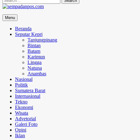
for:
sempadanpos.com
Menu
Menyampaikan Berita Dengan Analisa
Beranda
Seputar Kepri
Tanjungpinang
Bintan
Batam
Karimun
Lingga
Natuna
Anambas
Nasional
Politik
Sumatera Barat
Internasional
Tekno
Ekonomi
Wisata
Advetorial
Galeri Foto
Opini
Iklan