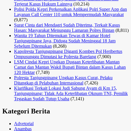
Terjerat Kasus Hukum Lainnya
(10,214)
Polisi Polda Kepri Perkenalkan Aplikasi Polri Super App dan
Layanan Call Center 110 untuk Mempermudah Masyarakat
(9,877)
Surat Cinta dari Mendagri Sudah Diterima, Terkait Kasus
Hasan: Masyarakat Menunggu Lamaran Polres Bintan
(8,811)
Wanita 19 Tahun Ditemukan Tewas di Kamar Hotel
Tanjungpinang Jaya, Diduga Sudah Meninggal 18 Jam
Sebelum Ditemukan
(8,268)
Kapolresta Tanjungpinang Diganti Kombes Pol Heribertus
Ompusunggu Dimutasi ke Polresta Barelang
(7,900)
LSM Cindai Kepri Ungkap Dugaan Keterlibatan Mantan
Camat dan Mantan Wakil Bupati Bintan dalam Kasus Lahan
120 Hektar
(7,749)
Polresta Tanjungpinang Ungkap Kasus Curat, Pelaku
Ditangkap di Pelabuhan Internasional
(7,426)
Klarifikasi Terkait Lokasi Judi Sabung Ayam di Km 15,
Tanjungpinang: Tidak Ada Keterlibatan Oknum TNI, Pemilik
Tegaskan Sudah Tutup Usaha
(7,141)
Kategori Berita
Advetorial
Anambas