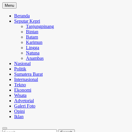
Skip
Menu
to
content
Beranda
Seputar Kepri
Tanjungpinang
Bintan
Batam
Karimun
Lingga
Natuna
Anambas
Nasional
Politik
Sumatera Barat
Internasional
Tekno
Ekonomi
Wisata
Advetorial
Galeri Foto
Opini
Iklan
Search
Search