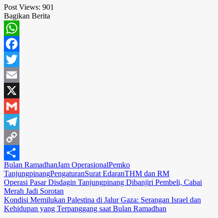
Post Views:
901
Bagikan Berita
WhatsApp
Facebook
Twitter
Email
X
Gmail
Telegram
Copy
Bulan Ramadhan
Jam Operasional
Pemko
Link
Share
Tanjungpinang
Pengaturan
Surat Edaran
THM dan RM
Navigasi
Operasi Pasar Disdagin Tanjungpinang Dibanjiri Pembeli, Cabai
Merah Jadi Sorotan
pos
Kondisi Memilukan Palestina di Jalur Gaza: Serangan Israel dan
Kehidupan yang Terpanggang saat Bulan Ramadhan