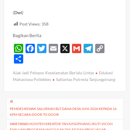
(
Dwi
)
Post Views:
358
Bagikan Berita
W
F
T
E
X
G
T
C
h
ac
w
m
m
el
o
S
at
e
itt
ail
ail
e
p
h
Ajak Jadi Pelopor Keselamatan Berlalu Lintas
Edukasi
s
b
er
gr
y
ar
Mahasiswa Poltekkes
Satlantas Polresta Tanjungpinang
A
o
a
Li
e
p
o
m
n
Navigasi
p
k
k
PEMDES REWAK SALURKAN BLT DANA DESA JUNI 2026 KEPADA 16
pos
KPM SECARA DOOR TO DOOR
WARTAWAN KONTEN KREATOR TANJUNGPINANG IKUTI VICON
EVALUASI PROGRAM UNGGULAN TNI AD DAN PROGJAGAR