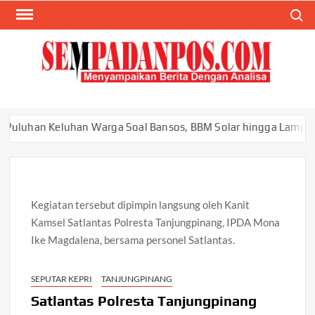
Skip
Search
to
content
SEM
Menyam
Berita
Ana
n Keluhan Warga Soal Bansos, BBM Solar hingga Lampu Jalan
Kegiatan tersebut dipimpin langsung oleh Kanit
Kamsel Satlantas Polresta Tanjungpinang, IPDA Mona
Ike Magdalena, bersama personel Satlantas.
SEPUTAR KEPRI
TANJUNGPINANG
Satlantas Polresta Tanjungpinang