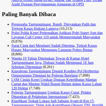
Audit Dugaan Penyimpangan Anggaran di OPD
Paling Banyak Dibaca
Pengusaha Tanjungpinang, Bandi, Dinyatakan Pailit dan
Terjerat Kasus Hukum Lainnya
(10,213)
Polisi Polda Kepri Perkenalkan Aplikasi Polri Super App dan
Layanan Call Center 110 untuk Mempermudah Masyarakat
(9,876)
Surat Cinta dari Mendagri Sudah Diterima, Terkait Kasus
Hasan: Masyarakat Menunggu Lamaran Polres Bintan
(8,806)
Wanita 19 Tahun Ditemukan Tewas di Kamar Hotel
Tanjungpinang Jaya, Diduga Sudah Meninggal 18 Jam
Sebelum Ditemukan
(8,261)
Kapolresta Tanjungpinang Diganti Kombes Pol Heribertus
Ompusunggu Dimutasi ke Polresta Barelang
(7,898)
LSM Cindai Kepri Ungkap Dugaan Keterlibatan Mantan
Camat dan Mantan Wakil Bupati Bintan dalam Kasus Lahan
120 Hektar
(7,748)
Polresta Tanjungpinang Ungkap Kasus Curat, Pelaku
Ditangkap di Pelabuhan Internasional
(7,425)
Klarifikasi Terkait Lokasi Judi Sabung Ayam di Km 15,
Tanjungpinang: Tidak Ada Keterlibatan Oknum TNI, Pemilik