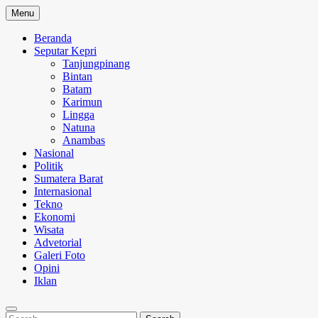
Skip
Menu
to
content
Beranda
Seputar Kepri
Tanjungpinang
Bintan
Batam
Karimun
Lingga
Natuna
Anambas
Nasional
Politik
Sumatera Barat
Internasional
Tekno
Ekonomi
Wisata
Advetorial
Galeri Foto
Opini
Iklan
Search
Search