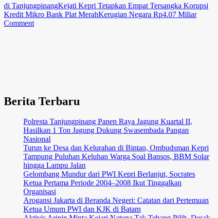
di Tanjungpinang
Kejati Kepri Tetapkan Empat Tersangka Korupsi
Kredit Mikro Bank Plat Merah
Kerugian Negara Rp4.07 Miliar
on
Comment
Kejati
Kepri
Tetapkan
Empat
Tersangka
Korupsi
Kredit
Mikro
Berita Terbaru
Bank
Plat
Merah
Polresta Tanjungpinang Panen Raya Jagung Kuartal II,
di
Hasilkan 1 Ton Jagung Dukung Swasembada Pangan
Tanjungpinang,
Nasional
Kerugian
Turun ke Desa dan Kelurahan di Bintan, Ombudsman Kepri
Negara
Tampung Puluhan Keluhan Warga Soal Bansos, BBM Solar
Rp4,07
hingga Lampu Jalan
Miliar
Gelombang Mundur dari PWI Kepri Berlanjut, Socrates
Ketua Pertama Periode 2004–2008 Ikut Tinggalkan
Organisasi
Arogansi Jakarta di Beranda Negeri: Catatan dari Pertemuan
Ketua Umum PWI dan KJK di Batam
Aktivis Aripin Minta Kejari Natuna Tak Tebang Pilih, Desak