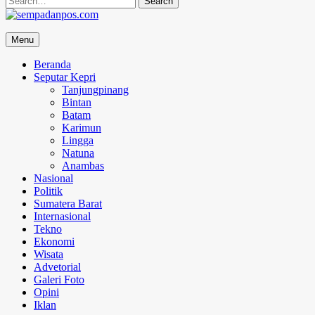
for:
sempadanpos.com
Menu
Menyampaikan Berita Dengan Analisa
Beranda
Seputar Kepri
Tanjungpinang
Bintan
Batam
Karimun
Lingga
Natuna
Anambas
Nasional
Politik
Sumatera Barat
Internasional
Tekno
Ekonomi
Wisata
Advetorial
Galeri Foto
Opini
Iklan