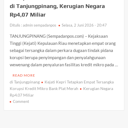
Arogansi Jakarta di Beranda Negeri: Catatan dari
di Tanjungpinang, Kerugian Negara
Pertemuan Ketua Umum PWI dan KJK di Batam
Rp4,07 Miliar
Aktivis Aripin Minta Kejari Natuna Tak Tebang Pilih, Desak
Ditulis : admin sempadanpos
Selasa, 2 Juni 2026 - 20:47
Audit Dugaan Penyimpangan Anggaran di OPD
TANJUNGPINANG (Sempadanpos.com) – Kejaksaan
Tinggi (Kejati) Kepulauan Riau menetapkan empat orang
Gudang Elektronik di Kijang Kota Ludes Terbakar,
Kerugian Ditaksir Capai Rp300 Juta
sebagai tersangka dalam perkara dugaan tindak pidana
korupsi berupa penyimpangan dan penyalahgunaan
Progres 80 Persen, Pekerjaan Semenisasi Jalan TMMD Ke-
wewenang dalam penyaluran fasilitas kredit mikro pada …
129 Terus Dikebut
READ MORE
di Tanjungpinang
Kejati Kepri Tetapkan Empat Tersangka
Satresnarkoba Polresta Tanjungpinang Gandeng Jasa
Korupsi Kredit Mikro Bank Plat Merah
Kerugian Negara
Ekspedisi Cegah Peredaran Narkoba Melalui Paket Kiriman
Rp4.07 Miliar
on
Comment
Satlantas Polres Bintan Tertibkan Pengendara dan
Kejati
Periksa Pajak Kendaraan, 30 Pelanggar Diberi Teguran
Kepri
Tetapkan
Satresnarkoba Polres Bintan Ungkap Dua Kasus
Empat