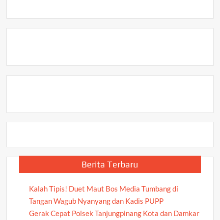
Ketua Pertama Periode 2004–2008 Ikut Tinggalkan
oleh
Organisasi
BUMN:
“Pemerintah
Sudah
Kacau!”
Berita Terbaru
Kalah Tipis! Duet Maut Bos Media Tumbang di
Tangan Wagub Nyanyang dan Kadis PUPP
Gerak Cepat Polsek Tanjungpinang Kota dan Damkar