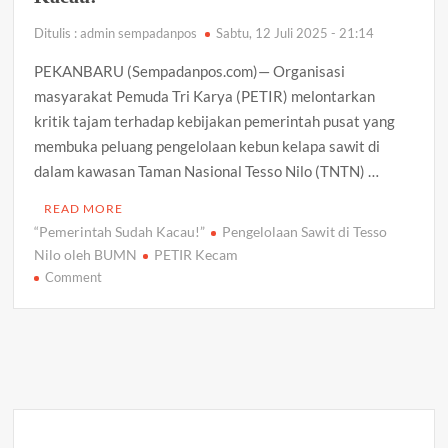
Ditulis : admin sempadanpos
Sabtu, 12 Juli 2025 - 21:14
Jumat Berkah Polres Anambas: Bagikan 20 Paket
Sembako dan Layani Kesehatan Warga Tiangau
PEKANBARU (Sempadanpos.com)— Organisasi
masyarakat Pemuda Tri Karya (PETIR) melontarkan
Satgas TMMD Ke-129 Dorong Ketahanan Pangan melalui
kritik tajam terhadap kebijakan pemerintah pusat yang
Penaburan Bibit Ikan Kakap Putih sebanyak 3000 ekor di
Desa Busung
membuka peluang pengelolaan kebun kelapa sawit di
dalam kawasan Taman Nasional Tesso Nilo (TNTN) …
Tanamkan Hidup Sehat Sejak Dini, Satgas TMMD Ke-129
Ajak Siswa SDIT An-Nahl Senam Bersama
READ MORE
“Pemerintah Sudah Kacau!”
Pengelolaan Sawit di Tesso
Nilo oleh BUMN
PETIR Kecam
Polresta Tanjungpinang Panen Raya Jagung Kuartal II,
on
Comment
Hasilkan 1 Ton Jagung Dukung Swasembada Pangan
Nasional
PETIR
Kecam
Pengelolaan
Turun ke Desa dan Kelurahan di Bintan, Ombudsman Kepri
Sawit
Tampung Puluhan Keluhan Warga Soal Bansos, BBM
Solar hingga Lampu Jalan
di
Tesso
Nilo
Gelombang Mundur dari PWI Kepri Berlanjut, Socrates