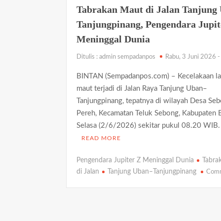
Tabrakan Maut di Jalan Tanjung
Aktivis Aripin Minta Kejari Natuna Tak Teba
Tanjungpinang, Pengendara Jupit
Gudang Elektronik di Kijang Kota Ludes Terba
Meninggal Dunia
Progres 80 Persen, Pekerjaan Semenisasi Jal
Ditulis : admin sempadanpos
Rabu, 3 Juni 2026 
Satresnarkoba Polresta Tanjungpinang Gandeng 
Kiriman
BINTAN (Sempadanpos.com) – Kecelakaan lal
Satlantas Polres Bintan Tertibkan Pengendara 
maut terjadi di Jalan Raya Tanjung Uban–
Tanjungpinang, tepatnya di wilayah Desa Se
Satresnarkoba Polres Bintan Ungkap Dua Kasu
Pereh, Kecamatan Teluk Sebong, Kabupaten B
Bukti Sabu dan Ekstasi
Selasa (2/6/2026) sekitar pukul 08.20 WIB.
READ MORE
Pengendara Jupiter Z Meninggal Dunia
Tabra
di Jalan
Tanjung Uban–Tanjungpinang
Com