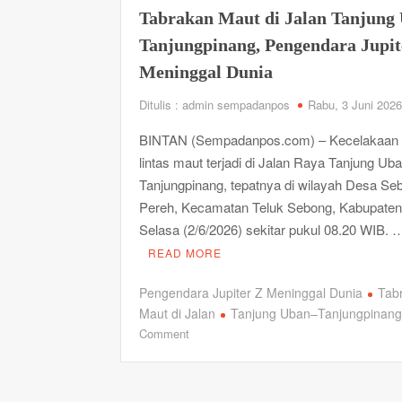
Satlantas Polres Kepulauan Anambas Bersama D
Tabrakan Maut di Jalan Tanjung
Warga Semarakkan HUT Ke-81 RI
Tanjungpinang, Pengendara Jupit
Progres 80 Persen, Rehab Rumah Tidak Laya
Meninggal Dunia
Satresnarkoba Polresta Tanjungpinang Gagalkan
Ditangkap dan Dua WNA Diburu
Ditulis : admin sempadanpos
Rabu, 3 Juni 2026
Dandim 0315/Tanjungpinang Sambut Panglima 
BINTAN (Sempadanpos.com) – Kecelakaan l
lintas maut terjadi di Jalan Raya Tanjung Ub
Keluarga David Setiawan Donasikan Mobil Opera
Tanjungpinang, tepatnya di wilayah Desa Se
Perkuat Pelayanan Sosial bagi Masyarakat
Pereh, Kecamatan Teluk Sebong, Kabupaten 
Kapal Pompong Terbalik Usai Bertolak dari Pe
Selasa (2/6/2026) sekitar pukul 08.20 WIB. 
READ MORE
Pengendara Jupiter Z Meninggal Dunia
Tab
Maut di Jalan
Tanjung Uban–Tanjungpinan
on
Comment
Tabrakan
Maut
di