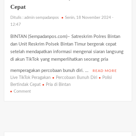
Bintan
Cepat
Ditangkap
Warga
Ditulis : admin sempadanpos
Senin, 18 November 2024 -
dan
12:47
Polisi
BINTAN (Sempadanpos.com)– Satreskrim Polres Bintan
dan Unit Reskrim Polsek Bintan Timur bergerak cepat
setelah mendapatkan informasi mengenai siaran langsung
di akun TikTok yang memperlihatkan seorang pria
memperagakan percobaan bunuh diri. …
READ MORE
Live TikTok Peragakan
Percobaan Bunuh Diri
Polisi
Bertindak Cepat
Pria di Bintan
on
Comment
Pria
di
Bintan
Live
TikTok
Peragakan