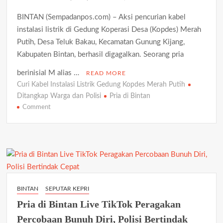
Audit Dugaan Penyimpangan Anggaran di OPD
BINTAN (Sempadanpos.com) – Aksi pencurian kabel
instalasi listrik di Gedung Koperasi Desa (Kopdes) Merah
Gudang Elektronik di Kijang Kota Ludes Terbakar, Kerugian
Ditaksir Capai Rp300 Juta
Putih, Desa Teluk Bakau, Kecamatan Gunung Kijang,
Kabupaten Bintan, berhasil digagalkan. Seorang pria
Progres 80 Persen, Pekerjaan Semenisasi Jalan TMMD Ke-129
Terus Dikebut
berinisial M alias …
READ MORE
Curi Kabel Instalasi Listrik Gedung Kopdes Merah Putih
Ditangkap Warga dan Polisi
Pria di Bintan
Satresnarkoba Polresta Tanjungpinang Gandeng Jasa
Ekspedisi Cegah Peredaran Narkoba Melalui Paket Kiriman
on
Comment
Curi
Kabel
Satlantas Polres Bintan Tertibkan Pengendara dan Periksa
Pajak Kendaraan, 30 Pelanggar Diberi Teguran
Instalasi
Listrik
Gedung
Satresnarkoba Polres Bintan Ungkap Dua Kasus Narkotika,
Empat Tersangka Diamankan dengan Barang Bukti Sabu dan
Kopdes
Ekstasi
Merah
BINTAN
SEPUTAR KEPRI
Putih,
Pria di Bintan Live TikTok Peragakan
Pria
di
Percobaan Bunuh Diri, Polisi Bertindak