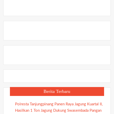
Percobaan
Bunuh
Diri,
Polisi
Bertindak
Cepat
Berita Terbaru
Polresta Tanjungpinang Panen Raya Jagung Kuartal II,
Hasilkan 1 Ton Jagung Dukung Swasembada Pangan