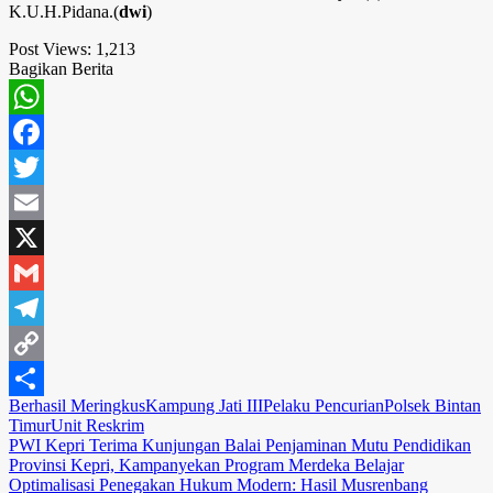
K.U.H.Pidana.(
dwi
)
Post Views:
1,213
Bagikan Berita
WhatsApp
Facebook
Twitter
Email
X
Gmail
Telegram
Copy
Berhasil Meringkus
Kampung Jati III
Pelaku Pencurian
Polsek Bintan
Link
Share
Timur
Unit Reskrim
Navigasi
PWI Kepri Terima Kunjungan Balai Penjaminan Mutu Pendidikan
Provinsi Kepri, Kampanyekan Program Merdeka Belajar
pos
Optimalisasi Penegakan Hukum Modern: Hasil Musrenbang