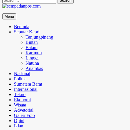
for:
sempadanpos.com
Menu
Menyampaikan Berita Dengan Analisa
Beranda
Seputar Kepri
Tanjungpinang
Bintan
Batam
Karimun
Lingga
Natuna
Anambas
Nasional
Politik
Sumatera Barat
Internasional
Tekno
Ekonomi
Wisata
Advetorial
Galeri Foto
Opini
Iklan