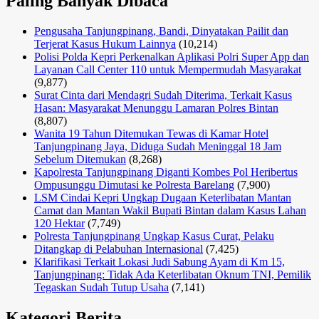
Paling Banyak Dibaca
Pengusaha Tanjungpinang, Bandi, Dinyatakan Pailit dan
Terjerat Kasus Hukum Lainnya
(10,214)
Polisi Polda Kepri Perkenalkan Aplikasi Polri Super App dan
Layanan Call Center 110 untuk Mempermudah Masyarakat
(9,877)
Surat Cinta dari Mendagri Sudah Diterima, Terkait Kasus
Hasan: Masyarakat Menunggu Lamaran Polres Bintan
(8,807)
Wanita 19 Tahun Ditemukan Tewas di Kamar Hotel
Tanjungpinang Jaya, Diduga Sudah Meninggal 18 Jam
Sebelum Ditemukan
(8,268)
Kapolresta Tanjungpinang Diganti Kombes Pol Heribertus
Ompusunggu Dimutasi ke Polresta Barelang
(7,900)
LSM Cindai Kepri Ungkap Dugaan Keterlibatan Mantan
Camat dan Mantan Wakil Bupati Bintan dalam Kasus Lahan
120 Hektar
(7,749)
Polresta Tanjungpinang Ungkap Kasus Curat, Pelaku
Ditangkap di Pelabuhan Internasional
(7,425)
Klarifikasi Terkait Lokasi Judi Sabung Ayam di Km 15,
Tanjungpinang: Tidak Ada Keterlibatan Oknum TNI, Pemilik
Tegaskan Sudah Tutup Usaha
(7,141)
Kategori Berita