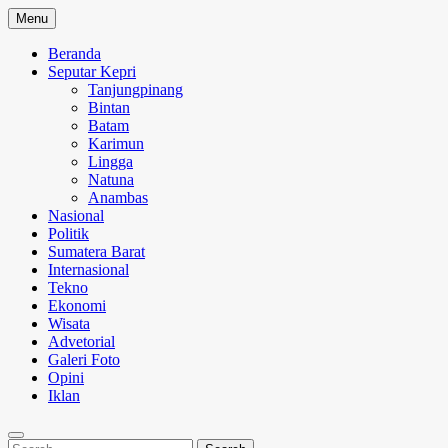
Skip
Menu
to
content
Beranda
Seputar Kepri
Tanjungpinang
Bintan
Batam
Karimun
Lingga
Natuna
Anambas
Nasional
Politik
Sumatera Barat
Internasional
Tekno
Ekonomi
Wisata
Advetorial
Galeri Foto
Opini
Iklan
Search
Search