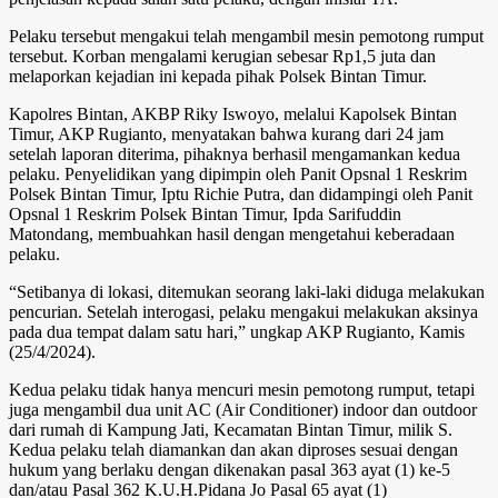
Pelaku tersebut mengakui telah mengambil mesin pemotong rumput
tersebut. Korban mengalami kerugian sebesar Rp1,5 juta dan
melaporkan kejadian ini kepada pihak Polsek Bintan Timur.
Kapolres Bintan, AKBP Riky Iswoyo, melalui Kapolsek Bintan
Timur, AKP Rugianto, menyatakan bahwa kurang dari 24 jam
setelah laporan diterima, pihaknya berhasil mengamankan kedua
pelaku. Penyelidikan yang dipimpin oleh Panit Opsnal 1 Reskrim
Polsek Bintan Timur, Iptu Richie Putra, dan didampingi oleh Panit
Opsnal 1 Reskrim Polsek Bintan Timur, Ipda Sarifuddin
Matondang, membuahkan hasil dengan mengetahui keberadaan
pelaku.
“Setibanya di lokasi, ditemukan seorang laki-laki diduga melakukan
pencurian. Setelah interogasi, pelaku mengakui melakukan aksinya
pada dua tempat dalam satu hari,” ungkap AKP Rugianto, Kamis
(25/4/2024).
Kedua pelaku tidak hanya mencuri mesin pemotong rumput, tetapi
juga mengambil dua unit AC (Air Conditioner) indoor dan outdoor
dari rumah di Kampung Jati, Kecamatan Bintan Timur, milik S.
Kedua pelaku telah diamankan dan akan diproses sesuai dengan
hukum yang berlaku dengan dikenakan pasal 363 ayat (1) ke-5
dan/atau Pasal 362 K.U.H.Pidana Jo Pasal 65 ayat (1)