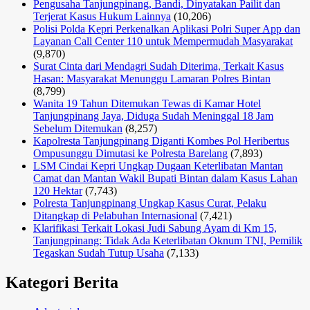
Pengusaha Tanjungpinang, Bandi, Dinyatakan Pailit dan
Terjerat Kasus Hukum Lainnya
(10,206)
Polisi Polda Kepri Perkenalkan Aplikasi Polri Super App dan
Layanan Call Center 110 untuk Mempermudah Masyarakat
(9,870)
Surat Cinta dari Mendagri Sudah Diterima, Terkait Kasus
Hasan: Masyarakat Menunggu Lamaran Polres Bintan
(8,799)
Wanita 19 Tahun Ditemukan Tewas di Kamar Hotel
Tanjungpinang Jaya, Diduga Sudah Meninggal 18 Jam
Sebelum Ditemukan
(8,257)
Kapolresta Tanjungpinang Diganti Kombes Pol Heribertus
Ompusunggu Dimutasi ke Polresta Barelang
(7,893)
LSM Cindai Kepri Ungkap Dugaan Keterlibatan Mantan
Camat dan Mantan Wakil Bupati Bintan dalam Kasus Lahan
120 Hektar
(7,743)
Polresta Tanjungpinang Ungkap Kasus Curat, Pelaku
Ditangkap di Pelabuhan Internasional
(7,421)
Klarifikasi Terkait Lokasi Judi Sabung Ayam di Km 15,
Tanjungpinang: Tidak Ada Keterlibatan Oknum TNI, Pemilik
Tegaskan Sudah Tutup Usaha
(7,133)
Kategori Berita