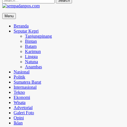
for:
sempadanpos.com
Menu
Menyampaikan Berita Dengan Analisa
Beranda
Seputar Kepri
Tanjungpinang
Bintan
Batam
Karimun
Lingga
Natuna
Anambas
Nasional
Politik
Sumatera Barat
Internasional
Tekno
Ekonomi
Wisata
Advetorial
Galeri Foto
Opini
Iklan