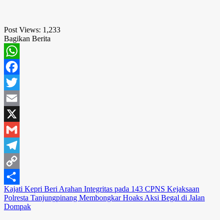
Post Views:
1,233
Bagikan Berita
WhatsApp
Facebook
Twitter
Email
X
Gmail
Telegram
Copy
Navigasi
Kajati Kepri Beri Arahan Integritas pada 143 CPNS Kejaksaan
Link
Share
Polresta Tanjungpinang Membongkar Hoaks Aksi Begal di Jalan
pos
Dompak