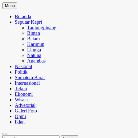
Skip
Menu
to
content
Beranda
Seputar Kepri
Tanjungpinang
Bintan
Batam
Karimun
Lingga
Natuna
Anambas
Nasional
Politik
Sumatera Barat
Internasional
Tekno
Ekonomi
Wisata
Advetorial
Galeri Foto
Opini
Iklan
Search
Search