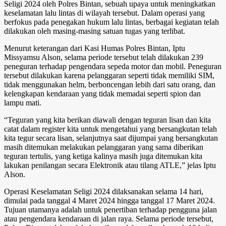
Seligi 2024 oleh Polres Bintan, sebuah upaya untuk meningkatkan
keselamatan lalu lintas di wilayah tersebut. Dalam operasi yang
berfokus pada penegakan hukum lalu lintas, berbagai kegiatan telah
dilakukan oleh masing-masing satuan tugas yang terlibat.
Menurut keterangan dari Kasi Humas Polres Bintan, Iptu
Missyamsu Alson, selama periode tersebut telah dilakukan 239
peneguran terhadap pengendara sepeda motor dan mobil. Peneguran
tersebut dilakukan karena pelanggaran seperti tidak memiliki SIM,
tidak menggunakan helm, berboncengan lebih dari satu orang, dan
kelengkapan kendaraan yang tidak memadai seperti spion dan
lampu mati.
“Teguran yang kita berikan diawali dengan teguran lisan dan kita
catat dalam register kita untuk mengetahui yang bersangkutan telah
kita tegur secara lisan, selanjutnya saat dijumpai yang bersangkutan
masih ditemukan melakukan pelanggaran yang sama diberikan
teguran tertulis, yang ketiga kalinya masih juga ditemukan kita
lakukan penilangan secara Elektronik atau tilang ATLE,” jelas Iptu
Alson.
Operasi Keselamatan Seligi 2024 dilaksanakan selama 14 hari,
dimulai pada tanggal 4 Maret 2024 hingga tanggal 17 Maret 2024.
Tujuan utamanya adalah untuk penertiban terhadap pengguna jalan
atau pengendara kendaraan di jalan raya. Selama periode tersebut,