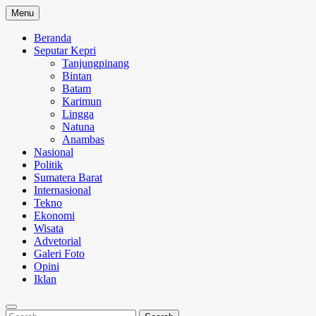
Skip
Menu
to
content
Beranda
Seputar Kepri
Tanjungpinang
Bintan
Batam
Karimun
Lingga
Natuna
Anambas
Nasional
Politik
Sumatera Barat
Internasional
Tekno
Ekonomi
Wisata
Advetorial
Galeri Foto
Opini
Iklan
Search
Search