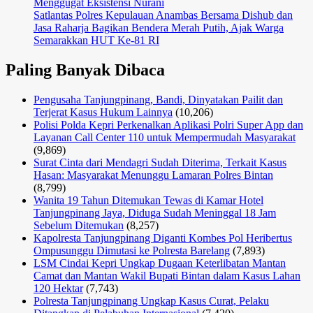
Menggugat Eksistensi Nurani
Satlantas Polres Kepulauan Anambas Bersama Dishub dan
Jasa Raharja Bagikan Bendera Merah Putih, Ajak Warga
Semarakkan HUT Ke-81 RI
Paling Banyak Dibaca
Pengusaha Tanjungpinang, Bandi, Dinyatakan Pailit dan
Terjerat Kasus Hukum Lainnya
(10,206)
Polisi Polda Kepri Perkenalkan Aplikasi Polri Super App dan
Layanan Call Center 110 untuk Mempermudah Masyarakat
(9,869)
Surat Cinta dari Mendagri Sudah Diterima, Terkait Kasus
Hasan: Masyarakat Menunggu Lamaran Polres Bintan
(8,799)
Wanita 19 Tahun Ditemukan Tewas di Kamar Hotel
Tanjungpinang Jaya, Diduga Sudah Meninggal 18 Jam
Sebelum Ditemukan
(8,257)
Kapolresta Tanjungpinang Diganti Kombes Pol Heribertus
Ompusunggu Dimutasi ke Polresta Barelang
(7,893)
LSM Cindai Kepri Ungkap Dugaan Keterlibatan Mantan
Camat dan Mantan Wakil Bupati Bintan dalam Kasus Lahan
120 Hektar
(7,743)
Polresta Tanjungpinang Ungkap Kasus Curat, Pelaku