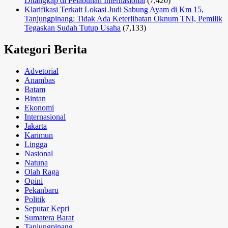
Ditangkap di Pelabuhan Internasional
(7,420)
Klarifikasi Terkait Lokasi Judi Sabung Ayam di Km 15,
Tanjungpinang: Tidak Ada Keterlibatan Oknum TNI, Pemilik
Tegaskan Sudah Tutup Usaha
(7,133)
Kategori Berita
Advetorial
Anambas
Batam
Bintan
Ekonomi
Internasional
Jakarta
Karimun
Lingga
Nasional
Natuna
Olah Raga
Opini
Pekanbaru
Politik
Seputar Kepri
Sumatera Barat
Tanjungpinang