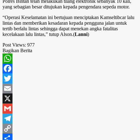
Polres Bintan telah melakukan tilang elektronik sebanyak 10 kali,
yang sebagian besar ditujukan kepada pengendara sepeda motor.
“Operasi Keselamatan ini bertujuan menciptakan Kamseltibcar lalu
lintas dan memberikan kesadaran kepada pengguna jalan untuk
tertib berlalu lintas sehingga dapat menekan angka fatalitas
kecelakaan lalu lintas,” tutup Alson.(
Lanni
)
Post Views:
977
Bagikan Berita
WhatsApp
Facebook
Twitter
Email
X
Gmail
Telegram
Copy