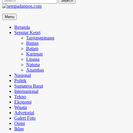
for:
sempadanpos.com
Menu
Menyampaikan Berita Dengan Analisa
Beranda
Seputar Kepri
Tanjungpinang
Bintan
Batam
Karimun
Lingga
Natuna
Anambas
Nasional
Politik
Sumatera Barat
Internasional
Tekno
Ekonomi
Wisata
Advetorial
Galeri Foto
Opini
Iklan