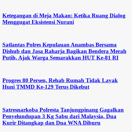
Ketegangan di Meja Makan: Ketika Ruang Dialog
Menggugat Eksistensi Nurani
Satlantas Polres Kepulauan Anambas Bersama
Dishub dan Jasa Raharja Bagikan Bendera Merah
Putih, Ajak Warga Semarakkan HUT Ke-81 RI
Progres 80 Persen, Rehab Rumah Tidak Layak
Huni TMMD Ke-129 Terus Dikebut
Satresnarkoba Polresta Tanjungpinang Gagalkan
Penyelundupan 3 Kg Sabu dari Malaysia, Dua
Kurir Ditangkap dan Dua WNA Diburu