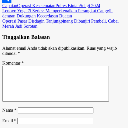
Capaian
Operasi Keselematan
Polres Bintan
Seligi 2024
Link
Share
Navigasi
Lenovo Yoga 7i Series: Memperkenalkan Perangkat Canggih
dengan Dukungan Kecerdasan Buatan
pos
Operasi Pasar Disdagin Tanjungpinang Dibanjiri Pembeli, Cabai
Merah Jadi Sorotan
Tinggalkan Balasan
Alamat email Anda tidak akan dipublikasikan.
Ruas yang wajib
ditandai
*
Komentar
*
Nama
*
Email
*