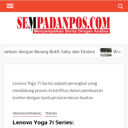
Skip
Search
to
content
SEM
Menyam
Berita
Ana
 dengan Barang Bukti Sabu dan Ekstasi
Warga Meningg
Lenovo Yoga 7i Series adalah perangkat yang
mendukung proses kreatifitas dalam pembuatan
konten dengan bantuan kecerdasan buatan
TANJUNGPINANG
TEKNO
Lenovo Yoga 7i Series: