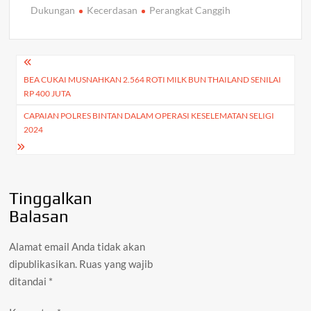
Dukungan
Kecerdasan
Perangkat Canggih
s
b
er
gr
y
ar
A
o
a
Li
e
p
o
m
n
Navigasi
p
k
k
BEA CUKAI MUSNAHKAN 2.564 ROTI MILK BUN THAILAND SENILAI
pos
RP 400 JUTA
CAPAIAN POLRES BINTAN DALAM OPERASI KESELEMATAN SELIGI
2024
Tinggalkan
Balasan
Alamat email Anda tidak akan
dipublikasikan.
Ruas yang wajib
ditandai
*