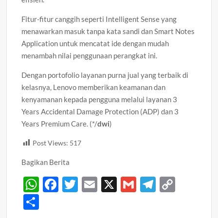
Fitur-fitur canggih seperti Intelligent Sense yang
menawarkan masuk tanpa kata sandi dan Smart Notes
Application untuk mencatat ide dengan mudah
menambah nilai penggunaan perangkat ini.
Dengan portofolio layanan purna jual yang terbaik di
kelasnya, Lenovo memberikan keamanan dan
kenyamanan kepada pengguna melalui layanan 3
Years Accidental Damage Protection (ADP) dan 3
Years Premium Care. (*/
dwi
)
Post Views:
517
Bagikan Berita
W
F
T
E
X
G
T
C
h
ac
w
m
m
el
o
S
at
e
itt
ail
ail
e
p
h