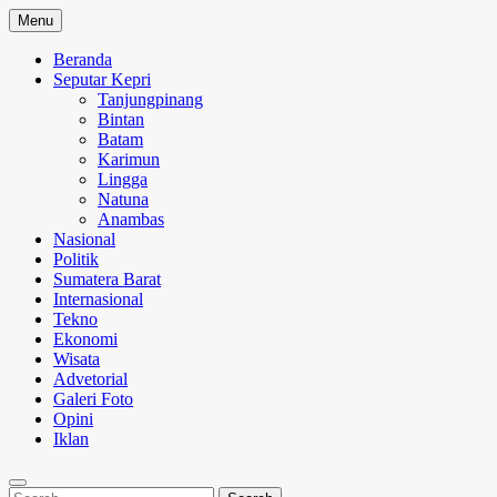
Skip
Menu
to
content
Beranda
Seputar Kepri
Tanjungpinang
Bintan
Batam
Karimun
Lingga
Natuna
Anambas
Nasional
Politik
Sumatera Barat
Internasional
Tekno
Ekonomi
Wisata
Advetorial
Galeri Foto
Opini
Iklan
Search
Search