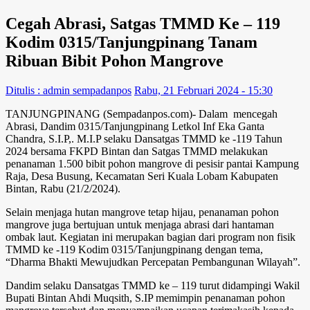
Cegah Abrasi, Satgas TMMD Ke – 119
Kodim 0315/Tanjungpinang Tanam
Ribuan Bibit Pohon Mangrove
Ditulis : admin sempadanpos
Rabu, 21 Februari 2024 - 15:30
TANJUNGPINANG (Sempadanpos.com)- Dalam mencegah
Abrasi, Dandim 0315/Tanjungpinang Letkol Inf Eka Ganta
Chandra, S.I.P,. M.I.P selaku Dansatgas TMMD ke -119 Tahun
2024 bersama FKPD Bintan dan Satgas TMMD melakukan
penanaman 1.500 bibit pohon mangrove di pesisir pantai Kampung
Raja, Desa Busung, Kecamatan Seri Kuala Lobam Kabupaten
Bintan, Rabu (21/2/2024).
Selain menjaga hutan mangrove tetap hijau, penanaman pohon
mangrove juga bertujuan untuk menjaga abrasi dari hantaman
ombak laut. Kegiatan ini merupakan bagian dari program non fisik
TMMD ke -119 Kodim 0315/Tanjungpinang dengan tema,
“Dharma Bhakti Mewujudkan Percepatan Pembangunan Wilayah”.
Dandim selaku Dansatgas TMMD ke – 119 turut didampingi Wakil
Bupati Bintan Ahdi Muqsith, S.IP memimpin penanaman pohon