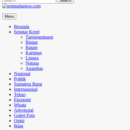
for:
sempadanpos.com
Menu
Menyampaikan Berita Dengan Analisa
Beranda
Seputar Kepri
Tanjungpinang
Bintan
Batam
Karimun
Lingga
Natuna
Anambas
Nasional
Politik
Sumatera Barat
Internasional
Tekno
Ekonomi
Wisata
Advetorial
Galeri Foto
Opini
Iklan