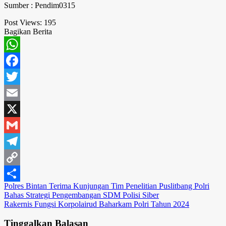
Sumber : Pendim0315
Post Views:
195
Bagikan Berita
WhatsApp
Facebook
Twitter
Email
X
Gmail
Telegram
Copy
Navigasi
Polres Bintan Terima Kunjungan Tim Penelitian Puslitbang Polri
Link
Share
Bahas Strategi Pengembangan SDM Polisi Siber
pos
Rakernis Fungsi Korpolairud Baharkam Polri Tahun 2024
Tinggalkan Balasan