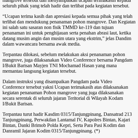
mangrove tersebut dan menyampaikan ucapan terimakasih kepada
seluruh pihak yang telah hadir dan terlibat pada kegiatan tersebut.
“Ucapan terima kasih dan apresiasi kepada semua pihak yang telah
terlibat dan mendukung penanaman pohon mangrove. Dan Kegiatan
ini salah satu sasaran non fisik TMMD ke-119 dan tujuan
penanaman ini untuk penghijauan serta penahan abrasi laut, ketika
datang musim angin dan musim utara yang ekstrim,” jelas Dandim
dalam wawancara bersama awak media.
Terpantau dilokasi, sebelum melakukan aksi penanaman pohon
mangrove, juga dilaksanakan Video Conference bersama Pangdam
I/Bukit Barisan Mayjen TNI Mochamad Hasan yang mana
memantau langsung kegiatan tersebut.
Dalam instruksi yang disampaikan Pangdam pada Video
Conference tersebut yakni Ucapan terimakasih atas dilaksanakan
kegiatan penanaman Pohon mangrove yang juga dilaksanakan
secara serentak di seluruh jajaran Teritorial di Wilayah Kodam
I/Bukit Barisan.
Terpantau turut hadir Kasdim 0315/Tanjungpinang, Dansatrad 213
Tanjungpinang, Perwakilan Lantamal IV, Kapolres Bintan, Kajari
Bintan, Danki Brimob Polda Kepri, Serta Para Pasi Kodim dan
Danramil Jajaran Kodim 0315/Tanjungpinang. (*)