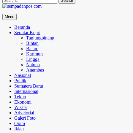
for:
sempadanpos.com
Menu
Menyampaikan Berita Dengan Analisa
Beranda
Seputar Kepri
Tanjungpinang
Bintan
Batam
Karimun
Lingga
Natuna
Anambas
Nasional
Politik
Sumatera Barat
Internasional
Tekno
Ekonomi
Wisata
Advetorial
Galeri Foto
Opini
Iklan