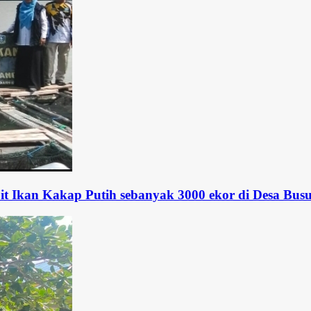
Putih sebanyak 3000 ekor di Desa Busung