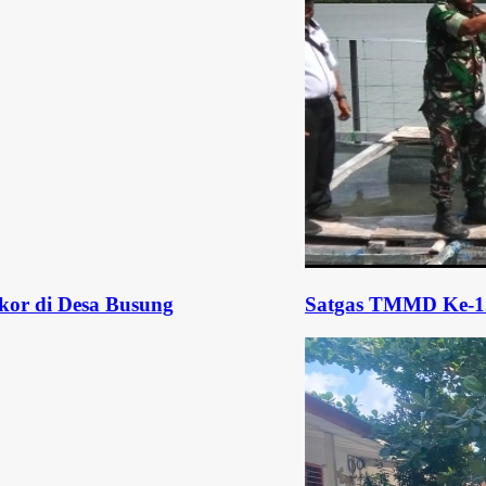
Busung
Satgas TMMD Ke-129 Dorong Keta