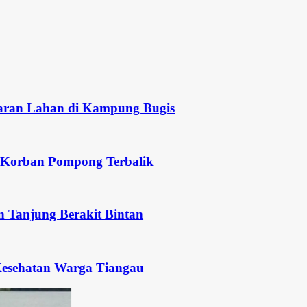
i Kampung Bugis
ong Terbalik
akit Bintan
rga Tiangau