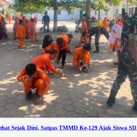
ni, Satgas TMMD Ke-129 Ajak Siswa SDIT An-Nahl 