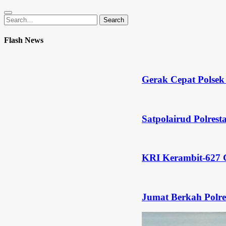
Search
Search
for:
Flash News
Gerak Cepat Polsek Tanjungpi
Satpolairud Polresta Tanjungp
KRI Kerambit-627 Gagalkan Peny
Jumat Berkah Polres Anambas: 