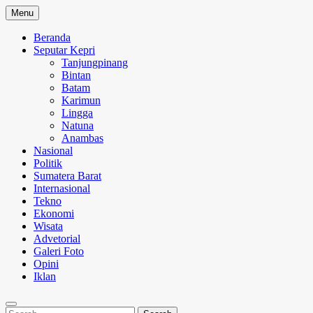
Skip
Menu
to
content
Beranda
Seputar Kepri
Tanjungpinang
Bintan
Batam
Karimun
Lingga
Natuna
Anambas
Nasional
Politik
Sumatera Barat
Internasional
Tekno
Ekonomi
Wisata
Advetorial
Galeri Foto
Opini
Iklan
Search
Search