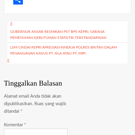
k
r
i
l
o
S
l
e
p
h
Navigasi
g
y
a
GUBERNUR ANSAR RESMIKAN PST BPS KEPRI, SARANA
pos
PEMENUHAN KEBUTUHAN STATISTIK TERSTANDARISASI
r
L
r
LSM CINDAI KEPRI APRESIASI KINERJA POLRES BINTAN DALAM
a
i
e
PENANGANAN KASUS PT. ISLA ATAU PT. MIPI
m
n
k
Tinggalkan Balasan
Alamat email Anda tidak akan
dipublikasikan.
Ruas yang wajib
ditandai
*
Komentar
*