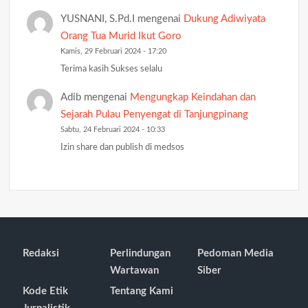
YUSNANI, S.Pd.I
mengenai
Dukung Adiwiyata
Orang Tua Murid Ikut Goro
Kamis, 29 Februari 2024 - 17:20
Terima kasih Sukses selalu
Adib
mengenai
Mengungkap Keindahan dan
Sejarah Pulau Penyengat di Tanjungpinang
Sabtu, 24 Februari 2024 - 10:33
Izin share dan publish di medsos
Redaksi
Perlindungan
Pedoman Media
Wartawan
Siber
Kode Etik
Tentang Kami