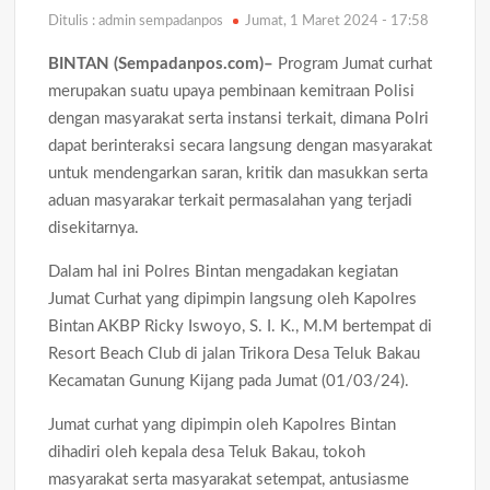
Aktivis Aripin Minta Kejari Natuna Tak Tebang Pilih, Desak
Audit Dugaan Penyimpangan Anggaran di OPD
Ditulis : admin sempadanpos
Jumat, 1 Maret 2024 - 17:58
BINTAN (Sempadanpos.com)–
Program Jumat curhat
Gudang Elektronik di Kijang Kota Ludes Terbakar, Kerugian
merupakan suatu upaya pembinaan kemitraan Polisi
Ditaksir Capai Rp300 Juta
dengan masyarakat serta instansi terkait, dimana Polri
dapat berinteraksi secara langsung dengan masyarakat
Progres 80 Persen, Pekerjaan Semenisasi Jalan TMMD Ke-129
Terus Dikebut
untuk mendengarkan saran, kritik dan masukkan serta
aduan masyarakar terkait permasalahan yang terjadi
Satresnarkoba Polresta Tanjungpinang Gandeng Jasa
disekitarnya.
Ekspedisi Cegah Peredaran Narkoba Melalui Paket Kiriman
Dalam hal ini Polres Bintan mengadakan kegiatan
Satlantas Polres Bintan Tertibkan Pengendara dan Periksa
Jumat Curhat yang dipimpin langsung oleh Kapolres
Pajak Kendaraan, 30 Pelanggar Diberi Teguran
Bintan AKBP Ricky Iswoyo, S. I. K., M.M bertempat di
Resort Beach Club di jalan Trikora Desa Teluk Bakau
Satresnarkoba Polres Bintan Ungkap Dua Kasus Narkotika,
Empat Tersangka Diamankan dengan Barang Bukti Sabu dan
Kecamatan Gunung Kijang pada Jumat (01/03/24).
Ekstasi
Jumat curhat yang dipimpin oleh Kapolres Bintan
dihadiri oleh kepala desa Teluk Bakau, tokoh
masyarakat serta masyarakat setempat, antusiasme