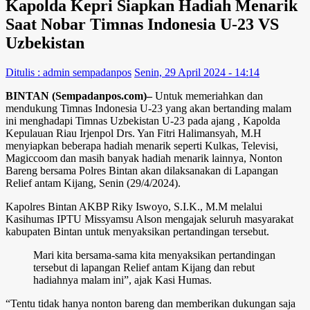
Kapolda Kepri Siapkan Hadiah Menarik
Saat Nobar Timnas Indonesia U-23 VS
Uzbekistan
Ditulis : admin sempadanpos
Senin, 29 April 2024 - 14:14
BINTAN (Sempadanpos.com)–
Untuk memeriahkan dan
mendukung Timnas Indonesia U-23 yang akan bertanding malam
ini menghadapi Timnas Uzbekistan U-23 pada ajang , Kapolda
Kepulauan Riau Irjenpol Drs. Yan Fitri Halimansyah, M.H
menyiapkan beberapa hadiah menarik seperti Kulkas, Televisi,
Magiccoom dan masih banyak hadiah menarik lainnya, Nonton
Bareng bersama Polres Bintan akan dilaksanakan di Lapangan
Relief antam Kijang, Senin (29/4/2024).
Kapolres Bintan AKBP Riky Iswoyo, S.I.K., M.M melalui
Kasihumas IPTU Missyamsu Alson mengajak seluruh masyarakat
kabupaten Bintan untuk menyaksikan pertandingan tersebut.
Mari kita bersama-sama kita menyaksikan pertandingan
tersebut di lapangan Relief antam Kijang dan rebut
hadiahnya malam ini”, ajak Kasi Humas.
“Tentu tidak hanya nonton bareng dan memberikan dukungan saja