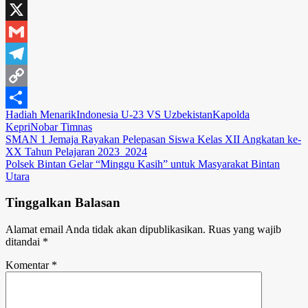
Email
X
Gmail
Telegram
Copy
Hadiah Menarik
Indonesia U-23 VS Uzbekistan
Kapolda
Link
Share
Kepri
Nobar Timnas
Navigasi
SMAN 1 Jemaja Rayakan Pelepasan Siswa Kelas XII Angkatan ke-
XX Tahun Pelajaran 2023_2024
pos
Polsek Bintan Gelar “Minggu Kasih” untuk Masyarakat Bintan
Utara
Tinggalkan Balasan
Alamat email Anda tidak akan dipublikasikan.
Ruas yang wajib
ditandai
*
Komentar
*