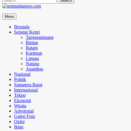
for:
sempadanpos.com
Menu
Menyampaikan Berita Dengan Analisa
Beranda
Seputar Kepri
Tanjungpinang
Bintan
Batam
Karimun
Lingga
Natuna
Anambas
Nasional
Politik
Sumatera Barat
Internasional
Tekno
Ekonomi
Wisata
Advetorial
Galeri Foto
Opini
Iklan