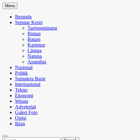
Skip
Menu
to
content
Beranda
Seputar Kepri
Tanjungpinang
Bintan
Batam
Karimun
Lingga
Natuna
Anambas
Nasional
Politik
Sumatera Barat
Internasional
Tekno
Ekonomi
Wisata
Advetorial
Galeri Foto
Opini
Iklan
Search
Search