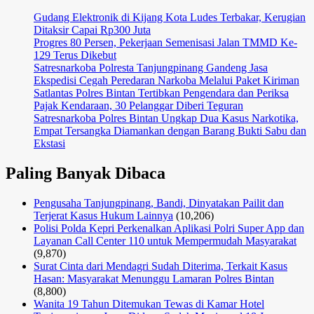
Gudang Elektronik di Kijang Kota Ludes Terbakar, Kerugian
Ditaksir Capai Rp300 Juta
Progres 80 Persen, Pekerjaan Semenisasi Jalan TMMD Ke-
129 Terus Dikebut
Satresnarkoba Polresta Tanjungpinang Gandeng Jasa
Ekspedisi Cegah Peredaran Narkoba Melalui Paket Kiriman
Satlantas Polres Bintan Tertibkan Pengendara dan Periksa
Pajak Kendaraan, 30 Pelanggar Diberi Teguran
Satresnarkoba Polres Bintan Ungkap Dua Kasus Narkotika,
Empat Tersangka Diamankan dengan Barang Bukti Sabu dan
Ekstasi
Paling Banyak Dibaca
Pengusaha Tanjungpinang, Bandi, Dinyatakan Pailit dan
Terjerat Kasus Hukum Lainnya
(10,206)
Polisi Polda Kepri Perkenalkan Aplikasi Polri Super App dan
Layanan Call Center 110 untuk Mempermudah Masyarakat
(9,870)
Surat Cinta dari Mendagri Sudah Diterima, Terkait Kasus
Hasan: Masyarakat Menunggu Lamaran Polres Bintan
(8,800)
Wanita 19 Tahun Ditemukan Tewas di Kamar Hotel