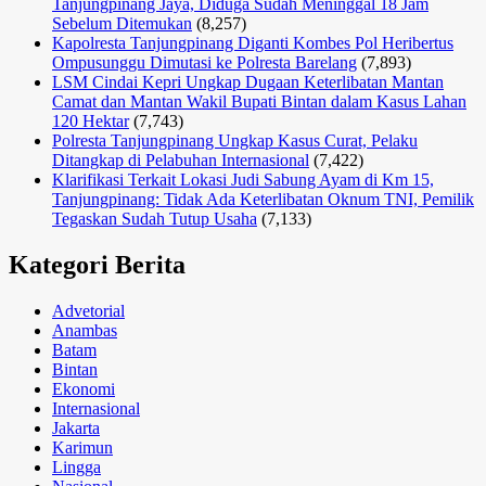
Tanjungpinang Jaya, Diduga Sudah Meninggal 18 Jam
Sebelum Ditemukan
(8,257)
Kapolresta Tanjungpinang Diganti Kombes Pol Heribertus
Ompusunggu Dimutasi ke Polresta Barelang
(7,893)
LSM Cindai Kepri Ungkap Dugaan Keterlibatan Mantan
Camat dan Mantan Wakil Bupati Bintan dalam Kasus Lahan
120 Hektar
(7,743)
Polresta Tanjungpinang Ungkap Kasus Curat, Pelaku
Ditangkap di Pelabuhan Internasional
(7,422)
Klarifikasi Terkait Lokasi Judi Sabung Ayam di Km 15,
Tanjungpinang: Tidak Ada Keterlibatan Oknum TNI, Pemilik
Tegaskan Sudah Tutup Usaha
(7,133)
Kategori Berita
Advetorial
Anambas
Batam
Bintan
Ekonomi
Internasional
Jakarta
Karimun
Lingga