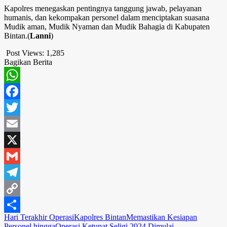
Kapolres menegaskan pentingnya tanggung jawab, pelayanan
humanis, dan kekompakan personel dalam menciptakan suasana
Mudik aman, Mudik Nyaman dan Mudik Bahagia di Kabupaten
Bintan.(
Lanni
)
Post Views:
1,285
Bagikan Berita
WhatsApp
Facebook
Twitter
Email
X
Gmail
Telegram
Copy
Hari Terakhir Operasi
Kapolres Bintan
Memastikan Kesiapan
Link
Share
Personel hingga
Operasi Ketupat Seligi 2024 Dimulai