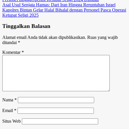
Navigasi
Asal Usul Senjata Hamas: Dari Iran Hingga Reruntuhan Israel
Kapolres Bintan Gelar Halal Bihalal dengan Personel Pasca Operasi
pos
Ketupat Seligi 2025
Tinggalkan Balasan
Alamat email Anda tidak akan dipublikasikan.
Ruas yang wajib
ditandai
*
Komentar
*
Nama
*
Email
*
Situs Web