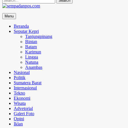
for:
sempadanpos.com
Menu
Menyampaikan Berita Dengan Analisa
Beranda
Seputar Kepri
Tanjungpinang
Bintan
Batam
Karimun
Lingga
Natuna
Anambas
Nasional
Politik
Sumatera Barat
Internasional
Tekno
Ekonomi
Wisata
Advetorial
Galeri Foto
Opini
Iklan