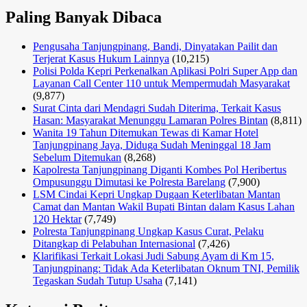
Paling Banyak Dibaca
Pengusaha Tanjungpinang, Bandi, Dinyatakan Pailit dan
Terjerat Kasus Hukum Lainnya
(10,215)
Polisi Polda Kepri Perkenalkan Aplikasi Polri Super App dan
Layanan Call Center 110 untuk Mempermudah Masyarakat
(9,877)
Surat Cinta dari Mendagri Sudah Diterima, Terkait Kasus
Hasan: Masyarakat Menunggu Lamaran Polres Bintan
(8,811)
Wanita 19 Tahun Ditemukan Tewas di Kamar Hotel
Tanjungpinang Jaya, Diduga Sudah Meninggal 18 Jam
Sebelum Ditemukan
(8,268)
Kapolresta Tanjungpinang Diganti Kombes Pol Heribertus
Ompusunggu Dimutasi ke Polresta Barelang
(7,900)
LSM Cindai Kepri Ungkap Dugaan Keterlibatan Mantan
Camat dan Mantan Wakil Bupati Bintan dalam Kasus Lahan
120 Hektar
(7,749)
Polresta Tanjungpinang Ungkap Kasus Curat, Pelaku
Ditangkap di Pelabuhan Internasional
(7,426)
Klarifikasi Terkait Lokasi Judi Sabung Ayam di Km 15,
Tanjungpinang: Tidak Ada Keterlibatan Oknum TNI, Pemilik
Tegaskan Sudah Tutup Usaha
(7,141)