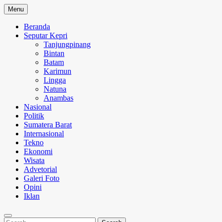
Skip
Menu
to
content
Beranda
Seputar Kepri
Tanjungpinang
Bintan
Batam
Karimun
Lingga
Natuna
Anambas
Nasional
Politik
Sumatera Barat
Internasional
Tekno
Ekonomi
Wisata
Advetorial
Galeri Foto
Opini
Iklan
Search
Search