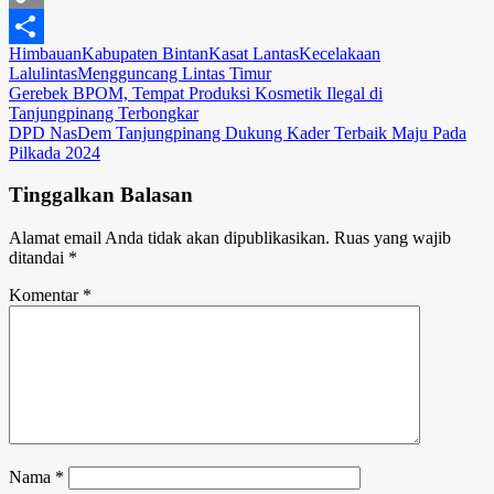
Copy
Himbauan
Kabupaten Bintan
Kasat Lantas
Kecelakaan
Link
Share
Lalulintas
Mengguncang Lintas Timur
Navigasi
Gerebek BPOM, Tempat Produksi Kosmetik Ilegal di
Tanjungpinang Terbongkar
pos
DPD NasDem Tanjungpinang Dukung Kader Terbaik Maju Pada
Pilkada 2024
Tinggalkan Balasan
Alamat email Anda tidak akan dipublikasikan.
Ruas yang wajib
ditandai
*
Komentar
*
Nama
*