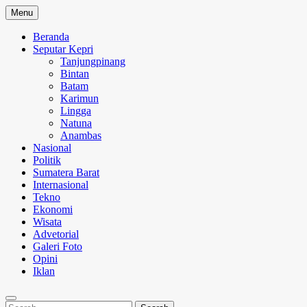
Skip
Menu
to
content
Beranda
Seputar Kepri
Tanjungpinang
Bintan
Batam
Karimun
Lingga
Natuna
Anambas
Nasional
Politik
Sumatera Barat
Internasional
Tekno
Ekonomi
Wisata
Advetorial
Galeri Foto
Opini
Iklan
Search
Search