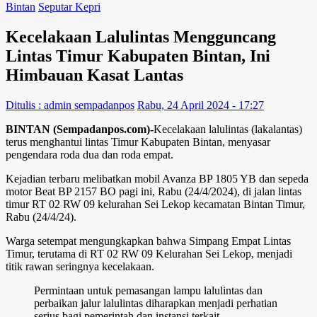
Bintan
Seputar Kepri
Kecelakaan Lalulintas Mengguncang
Lintas Timur Kabupaten Bintan, Ini
Himbauan Kasat Lantas
Ditulis : admin sempadanpos
Rabu, 24 April 2024 - 17:27
BINTAN (Sempadanpos.com)-
Kecelakaan lalulintas (lakalantas)
terus menghantui lintas Timur Kabupaten Bintan, menyasar
pengendara roda dua dan roda empat.
Kejadian terbaru melibatkan mobil Avanza BP 1805 YB dan sepeda
motor Beat BP 2157 BO pagi ini, Rabu (24/4/2024), di jalan lintas
timur RT 02 RW 09 kelurahan Sei Lekop kecamatan Bintan Timur,
Rabu (24/4/24).
Warga setempat mengungkapkan bahwa Simpang Empat Lintas
Timur, terutama di RT 02 RW 09 Kelurahan Sei Lekop, menjadi
titik rawan seringnya kecelakaan.
Permintaan untuk pemasangan lampu lalulintas dan
perbaikan jalur lalulintas diharapkan menjadi perhatian
serius bagi pemerintah dan instansi terkait.