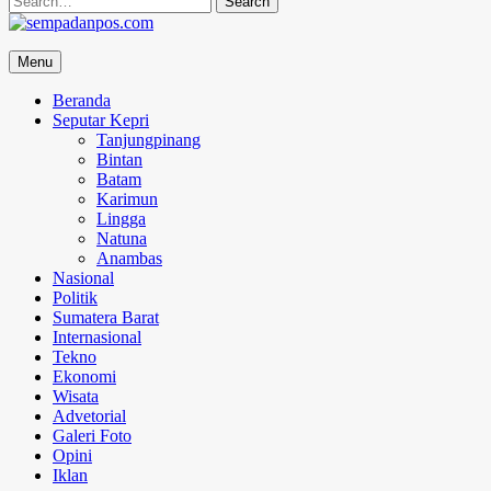
for:
sempadanpos.com
Menu
Menyampaikan Berita Dengan Analisa
Beranda
Seputar Kepri
Tanjungpinang
Bintan
Batam
Karimun
Lingga
Natuna
Anambas
Nasional
Politik
Sumatera Barat
Internasional
Tekno
Ekonomi
Wisata
Advetorial
Galeri Foto
Opini
Iklan