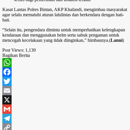
Kasat Lantas Polres Bintan, AKP Khafandi, mengimbau masyarakat
agar selalu mematuhi aturan lalulintas dan berkendara dengan hati-
hati.
“Selain itu, pengendara diminta untuk memperhatikan kelengkapan
kendaraan dan menggunakan helm serta sabuk pengaman untuk
mencegah kecelakaan yang tidak diinginkan,” himbaunya.(
Lanni
)
Post Views:
1,139
Bagikan Berita
WhatsApp
Facebook
Twitter
Email
X
Gmail
Telegram