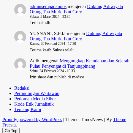
adminsempadanpos
mengenai
Dukung Adiwiyata
Orang Tua Murid Ikut Goro
Selasa, 5 Maret 2024 - 23:35
Terimakasih
YUSNANI, S.Pd.I
mengenai
Dukung Adiwiyata
Orang Tua Murid Ikut Goro
Kamis, 29 Februari 2024 - 17:20
Terima kasih Sukses selalu
Adib
mengenai
Mengungkap Keindahan dan Sejarah
Pulau Penyengat di Tanjungpinang
Sabtu, 24 Februari 2024 - 10:33
Izin share dan publish di medsos
Redaksi
Perlindungan Wartawan
Pedoman Media Siber
Kode Etik Jurnalistik
Tentang Kami
Proudly powered by WordPress
|
Theme: TimesNews
|
By
Theme
Freesia
.
Go Top