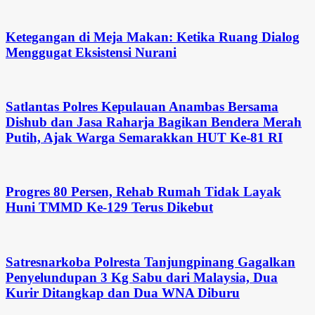
Ketegangan di Meja Makan: Ketika Ruang Dialog
Menggugat Eksistensi Nurani
Satlantas Polres Kepulauan Anambas Bersama
Dishub dan Jasa Raharja Bagikan Bendera Merah
Putih, Ajak Warga Semarakkan HUT Ke-81 RI
Progres 80 Persen, Rehab Rumah Tidak Layak
Huni TMMD Ke-129 Terus Dikebut
Satresnarkoba Polresta Tanjungpinang Gagalkan
Penyelundupan 3 Kg Sabu dari Malaysia, Dua
Kurir Ditangkap dan Dua WNA Diburu