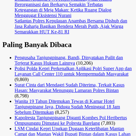
Berorganisasi dan Berkarya Semakin Terbatas
Ketegangan di Meja Makan: Ketika Ruang Dialog
Menggugat Eksistensi Nurani
Satlantas Polres Kepulauan Anambas Bersama Dishub dan
Jasa Raharja Bagikan Bendera Merah Putih, Ajak Warga
Semarakkan HUT Ke-81 RI
Paling Banyak Dibaca
Pengusaha Tanjungpinang, Bandi, Dinyatakan Pailit dan
Terjerat Kasus Hukum Lainnya
(10,206)
Polisi Polda Kepri Perkenalkan Aplikasi Polri Super App dan
Layanan Call Center 110 untuk Mempermudah Masyarakat
(9,869)
Surat Cinta dari Mendagri Sudah Diterima, Terkait Kasus
Hasan: Masyarakat Menunggu Lamaran Polres Bintan
(8,798)
Wanita 19 Tahun Ditemukan Tewas di Kamar Hotel
Tanjungpinang Jaya, Diduga Sudah Meninggal 18 Jam
Sebelum Ditemukan
(8,257)
Kapolresta Tanjungpinang Diganti Kombes Pol Heribertus
Ompusunggu Dimutasi ke Polresta Barelang
(7,893)
LSM Cindai Kepri Ungkap Dugaan Keterlibatan Mantan
Camat dan Mantan Wakil Bupati Bintan dalam Kasus Lahan