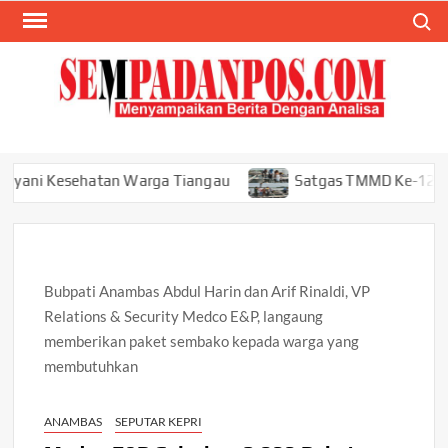
Skip
Search
to
content
SEM
Menyam
Berita
Ana
esehatan Warga Tiangau
Satgas TMMD Ke-129 Dorong Ket
Bubpati Anambas Abdul Harin dan Arif Rinaldi, VP
Relations & Security Medco E&P, langaung
memberikan paket sembako kepada warga yang
membutuhkan
ANAMBAS
SEPUTAR KEPRI