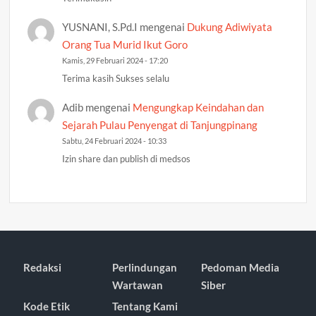
YUSNANI, S.Pd.I
mengenai
Dukung Adiwiyata
Orang Tua Murid Ikut Goro
Kamis, 29 Februari 2024 - 17:20
Terima kasih Sukses selalu
Adib
mengenai
Mengungkap Keindahan dan
Sejarah Pulau Penyengat di Tanjungpinang
Sabtu, 24 Februari 2024 - 10:33
Izin share dan publish di medsos
Redaksi
Perlindungan
Pedoman Media
Wartawan
Siber
Kode Etik
Tentang Kami