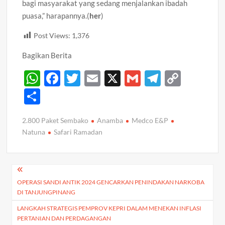
bagi masyarakat yang sedang menjalankan ibadah
puasa,” harapannya.(
her
)
Post Views:
1,376
Bagikan Berita
W
F
T
E
X
G
T
C
h
ac
w
m
m
el
o
S
at
e
itt
ail
ail
e
p
h
2.800 Paket Sembako
Anamba
Medco E&P
s
b
er
gr
y
ar
Natuna
Safari Ramadan
A
o
a
Li
e
p
o
m
n
Navigasi
p
k
k
OPERASI SANDI ANTIK 2024 GENCARKAN PENINDAKAN NARKOBA
pos
DI TANJUNGPINANG
LANGKAH STRATEGIS PEMPROV KEPRI DALAM MENEKAN INFLASI
PERTANIAN DAN PERDAGANGAN