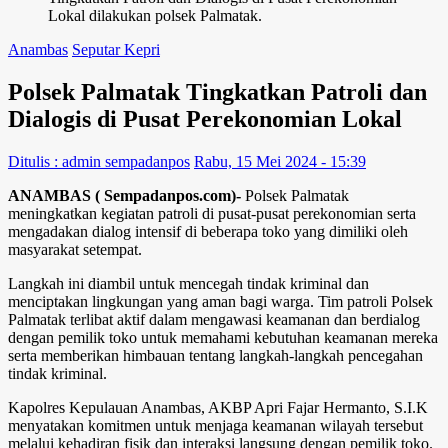
Lokal dilakukan polsek Palmatak.
Anambas
Seputar Kepri
Polsek Palmatak Tingkatkan Patroli dan
Dialogis di Pusat Perekonomian Lokal
Ditulis : admin sempadanpos
Rabu, 15 Mei 2024 - 15:39
ANAMBAS ( Sempadanpos.com)-
Polsek Palmatak
meningkatkan kegiatan patroli di pusat-pusat perekonomian serta
mengadakan dialog intensif di beberapa toko yang dimiliki oleh
masyarakat setempat.
Langkah ini diambil untuk mencegah tindak kriminal dan
menciptakan lingkungan yang aman bagi warga. Tim patroli Polsek
Palmatak terlibat aktif dalam mengawasi keamanan dan berdialog
dengan pemilik toko untuk memahami kebutuhan keamanan mereka
serta memberikan himbauan tentang langkah-langkah pencegahan
tindak kriminal.
Kapolres Kepulauan Anambas, AKBP Apri Fajar Hermanto, S.I.K
menyatakan komitmen untuk menjaga keamanan wilayah tersebut
melalui kehadiran fisik dan interaksi langsung dengan pemilik toko.