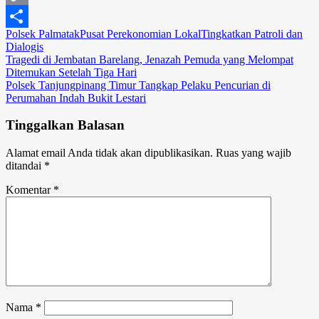
Copy
Polsek Palmatak
Pusat Perekonomian Lokal
Tingkatkan Patroli dan
Link
Share
Dialogis
Navigasi
Tragedi di Jembatan Barelang, Jenazah Pemuda yang Melompat
Ditemukan Setelah Tiga Hari
pos
Polsek Tanjungpinang Timur Tangkap Pelaku Pencurian di
Perumahan Indah Bukit Lestari
Tinggalkan Balasan
Alamat email Anda tidak akan dipublikasikan.
Ruas yang wajib
ditandai
*
Komentar
*
Nama
*