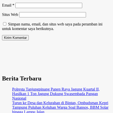
Email
*
Situs Web
Simpan nama, email, dan situs web saya pada peramban ini
untuk komentar saya berikutnya.
Berita Terbaru
Polresta Tanjungpinang Panen Raya Jagung Kuartal II,
Hasilkan 1 Ton Jagung Dukung Swasembada Pangan
Nasional
Turun ke Desa dan Kelurahan di Bintan, Ombudsman Kepri
Tampung Puluhan Keluhan Warga Soal Bansos, BBM Solar
hingga Lampu Jalan