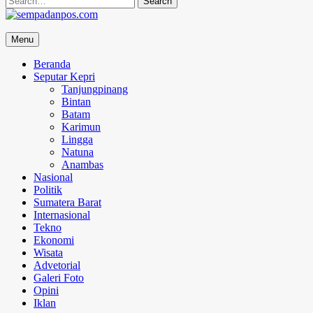
for:
sempadanpos.com
Menu
Menyampaikan Berita Dengan Analisa
Beranda
Seputar Kepri
Tanjungpinang
Bintan
Batam
Karimun
Lingga
Natuna
Anambas
Nasional
Politik
Sumatera Barat
Internasional
Tekno
Ekonomi
Wisata
Advetorial
Galeri Foto
Opini
Iklan