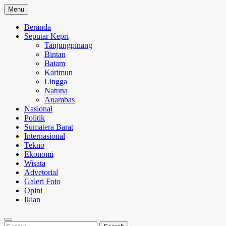
Skip
Menu
to
content
Beranda
Seputar Kepri
Tanjungpinang
Bintan
Batam
Karimun
Lingga
Natuna
Anambas
Nasional
Politik
Sumatera Barat
Internasional
Tekno
Ekonomi
Wisata
Advetorial
Galeri Foto
Opini
Iklan
Search
Search