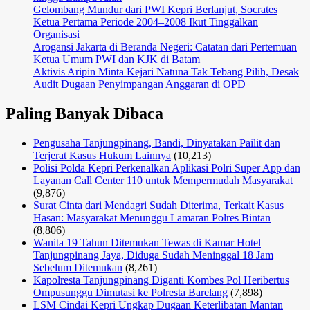
Gelombang Mundur dari PWI Kepri Berlanjut, Socrates
Ketua Pertama Periode 2004–2008 Ikut Tinggalkan
Organisasi
Arogansi Jakarta di Beranda Negeri: Catatan dari Pertemuan
Ketua Umum PWI dan KJK di Batam
Aktivis Aripin Minta Kejari Natuna Tak Tebang Pilih, Desak
Audit Dugaan Penyimpangan Anggaran di OPD
Paling Banyak Dibaca
Pengusaha Tanjungpinang, Bandi, Dinyatakan Pailit dan
Terjerat Kasus Hukum Lainnya
(10,213)
Polisi Polda Kepri Perkenalkan Aplikasi Polri Super App dan
Layanan Call Center 110 untuk Mempermudah Masyarakat
(9,876)
Surat Cinta dari Mendagri Sudah Diterima, Terkait Kasus
Hasan: Masyarakat Menunggu Lamaran Polres Bintan
(8,806)
Wanita 19 Tahun Ditemukan Tewas di Kamar Hotel
Tanjungpinang Jaya, Diduga Sudah Meninggal 18 Jam
Sebelum Ditemukan
(8,261)
Kapolresta Tanjungpinang Diganti Kombes Pol Heribertus
Ompusunggu Dimutasi ke Polresta Barelang
(7,898)
LSM Cindai Kepri Ungkap Dugaan Keterlibatan Mantan