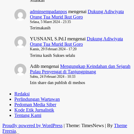
Silahkan
adminsempadanpos
mengenai
Dukung Adiwiyata
Orang Tua Murid Ikut Goro
Selasa, 5 Maret 2024 - 23:35
Terimakasih
YUSNANI, S.Pd.I
mengenai
Dukung Adiwiyata
Orang Tua Murid Ikut Goro
Kamis, 29 Februari 2024 - 17:20
Terima kasih Sukses selalu
Adib
mengenai
Mengungkap Keindahan dan Sejarah
Pulau Penyengat di Tanjungpinang
Sabtu, 24 Februari 2024 - 10:33
Izin share dan publish di medsos
Redaksi
Perlindungan Wartawan
Pedoman Media Siber
Kode Etik Jurnalistik
Tentang Kami
Proudly powered by WordPress
|
Theme: TimesNews
|
By
Theme
Freesia
.