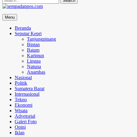
for:
sempadanpos.com
Menu
Menyampaikan Berita Dengan Analisa
Beranda
Seputar Kepri
Tanjungpinang
Bintan
Batam
Karimun
Lingga
Natuna
Anambas
Nasional
Politik
Sumatera Barat
Internasional
Tekno
Ekonomi
Wisata
Advetorial
Galeri Foto
Opini
Iklan