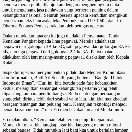
bendera merah putih, dilanjutkan dengan mengheningkan cipta
untuk mengenang jasa pahlawan yang berperan penting dalam
kebangkitan nasional. Seluruh peserta upacara kemudian mengikuti
pembacaan teks Pancasila, teks Pembukaan UUD 1945, dan Tri
Dharma Petugas Pemasyarakatan oleh petugas upacara.
Dalam rangkaian upacara ini juga diadakan Penyematan Tanda
Kenaikan Pangkat kepada lima pegawai. Mereka adalah satu
pegawai dari golongan 3B ke 3C, satu pegawai dari golongan 3A ke
3B, dan tiga pegawai dari golongan 2D ke 3A. Penyematan
dilakukan oleh istri masing-masing pegawai, disaksikan oleh Kepala
Rutan.
Inspektur upacara menyampaikan pidato dari Menteri Komunikasi
dan Informatika, Budi Ari Setiadi, yang bertema “Bangkit Untuk
Indonesia Emas”. “Hari ini, kita berada pada fase kebangkitan
kedua, melanjutkan semangat kebangkitan pertama yang telah
dipancangkan para pendiri bangsa. Berbeda dengan perjuangan
yang telah dirintis lebih dari seabad yang lalu, kini kita menghadapi
beragam tantangan dan peluang baru. Kemajuan teknologi menjadi
penanda zaman baru,” ujar Eri membacakan amanat Menkominfo.
Eri melanjutkan, “Kemajuan telah terpampang di depan mata.
Momen ini mesti kita tangkap agar kita langgeng menuju mimpi
sebagai bangsa. Tidak mungkin lagi bagi kita untuk berjalan lamban,