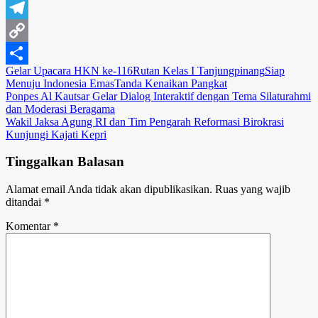
Gmail
Telegram
Copy
Gelar Upacara HKN ke-116
Rutan Kelas I Tanjungpinang
Siap
Link
Share
Menuju Indonesia Emas
Tanda Kenaikan Pangkat
Navigasi
Ponpes Al Kautsar Gelar Dialog Interaktif dengan Tema Silaturahmi
dan Moderasi Beragama
pos
Wakil Jaksa Agung RI dan Tim Pengarah Reformasi Birokrasi
Kunjungi Kajati Kepri
Tinggalkan Balasan
Alamat email Anda tidak akan dipublikasikan.
Ruas yang wajib
ditandai
*
Komentar
*