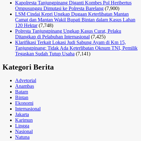
Kapolresta Tanjungpinang Diganti Kombes Pol Heribertus
Ompusunggu Dimutasi ke Polresta Barelang
(7,900)
LSM Cindai Kepri Ungkap Dugaan Keterlibatan Mantan
Camat dan Mantan Wakil Bupati Bintan dalam Kasus Lahan
120 Hektar
(7,748)
Polresta Tanjungpinang Ungkap Kasus Curat, Pelaku
Ditangkap di Pelabuhan Internasional
(7,425)
Klarifikasi Terkait Lokasi Judi Sabung Ayam di Km 15,
Tanjungpinang: Tidak Ada Keterlibatan Oknum TNI, Pemilik
Tegaskan Sudah Tutup Usaha
(7,141)
Kategori Berita
Advetorial
Anambas
Batam
Bintan
Ekonomi
Internasional
Jakarta
Karimun
Lingga
Nasional
Natuna