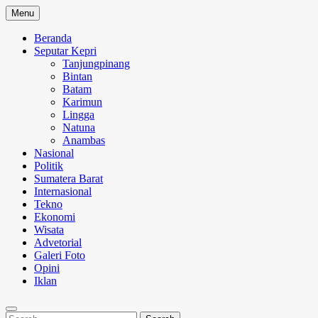
Skip
Menu
to
content
Beranda
Seputar Kepri
Tanjungpinang
Bintan
Batam
Karimun
Lingga
Natuna
Anambas
Nasional
Politik
Sumatera Barat
Internasional
Tekno
Ekonomi
Wisata
Advetorial
Galeri Foto
Opini
Iklan
Search
Search