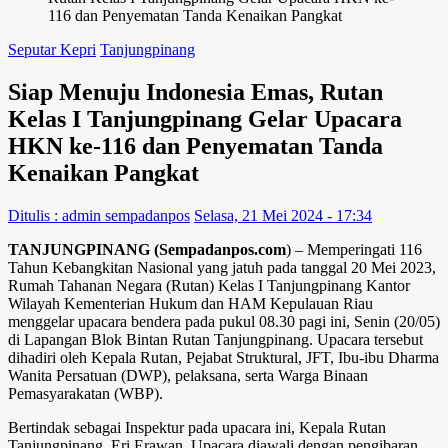
116 dan Penyematan Tanda Kenaikan Pangkat
Seputar Kepri
Tanjungpinang
Siap Menuju Indonesia Emas, Rutan
Kelas I Tanjungpinang Gelar Upacara
HKN ke-116 dan Penyematan Tanda
Kenaikan Pangkat
Ditulis : admin sempadanpos
Selasa, 21 Mei 2024 - 17:34
TANJUNGPINANG (Sempadanpos.com
) – Memperingati 116
Tahun Kebangkitan Nasional yang jatuh pada tanggal 20 Mei 2023,
Rumah Tahanan Negara (Rutan) Kelas I Tanjungpinang Kantor
Wilayah Kementerian Hukum dan HAM Kepulauan Riau
menggelar upacara bendera pada pukul 08.30 pagi ini, Senin (20/05)
di Lapangan Blok Bintan Rutan Tanjungpinang. Upacara tersebut
dihadiri oleh Kepala Rutan, Pejabat Struktural, JFT, Ibu-ibu Dharma
Wanita Persatuan (DWP), pelaksana, serta Warga Binaan
Pemasyarakatan (WBP).
Bertindak sebagai Inspektur pada upacara ini, Kepala Rutan
Tanjungpinang, Eri Erawan. Upacara diawali dengan pengibaran