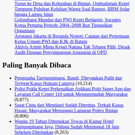
Turun ke Desa dan Kelurahan di Bintan, Ombudsman Kepri
Tampung Puluhan Keluhan Warga Soal Bansos, BBM Solar
hingga Lampu Jalan
Gelombang Mundur dari PWI Kepri Berlanjut, Socrates
Ketua Pertama Periode 2004–2008 Ikut Tinggalkan
Organisasi
Arogansi Jakarta di Beranda Negeri: Catatan dari Pertemuan
Ketua Umum PWI dan KJK di Batam
Aktivis Aripin Minta Kejari Natuna Tak Tebang Pilih, Desak
Audit Dugaan Penyimpangan Anggaran di OPD
Paling Banyak Dibaca
Pengusaha Tanjungpinang, Bandi, Dinyatakan Pailit dan
Terjerat Kasus Hukum Lainnya
(10,214)
Polisi Polda Kepri Perkenalkan Aplikasi Polri Super App dan
Layanan Call Center 110 untuk Mempermudah Masyarakat
(9,877)
Surat Cinta dari Mendagri Sudah Diterima, Terkait Kasus
Hasan: Masyarakat Menunggu Lamaran Polres Bintan
(8,806)
Wanita 19 Tahun Ditemukan Tewas di Kamar Hotel
Tanjungpinang Jaya, Diduga Sudah Meninggal 18 Jam
Sebelum Ditemukan
(8,263)