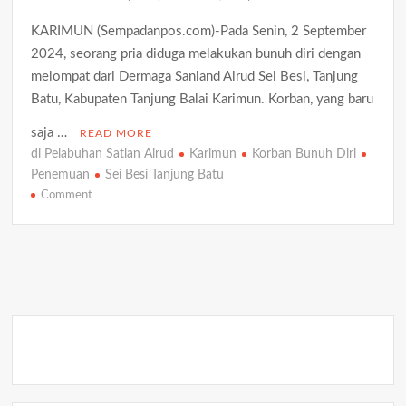
Aktivis Aripin Minta Kejari Natuna Tak Tebang Pilih, Desak
Audit Dugaan Penyimpangan Anggaran di OPD
KARIMUN (Sempadanpos.com)-Pada Senin, 2 September
2024, seorang pria diduga melakukan bunuh diri dengan
Gudang Elektronik di Kijang Kota Ludes Terbakar, Kerugian
Ditaksir Capai Rp300 Juta
melompat dari Dermaga Sanland Airud Sei Besi, Tanjung
Batu, Kabupaten Tanjung Balai Karimun. Korban, yang baru
Progres 80 Persen, Pekerjaan Semenisasi Jalan TMMD Ke-129
saja …
READ MORE
Terus Dikebut
di Pelabuhan Satlan Airud
Karimun
Korban Bunuh Diri
Penemuan
Sei Besi Tanjung Batu
Satresnarkoba Polresta Tanjungpinang Gandeng Jasa
on
Ekspedisi Cegah Peredaran Narkoba Melalui Paket Kiriman
Comment
Penemuan
Korban
Satlantas Polres Bintan Tertibkan Pengendara dan Periksa
Bunuh
Pajak Kendaraan, 30 Pelanggar Diberi Teguran
Diri
di
Satresnarkoba Polres Bintan Ungkap Dua Kasus Narkotika,
Pelabuhan
Empat Tersangka Diamankan dengan Barang Bukti Sabu dan
Ekstasi
Satlan
Airud
Sei
Besi