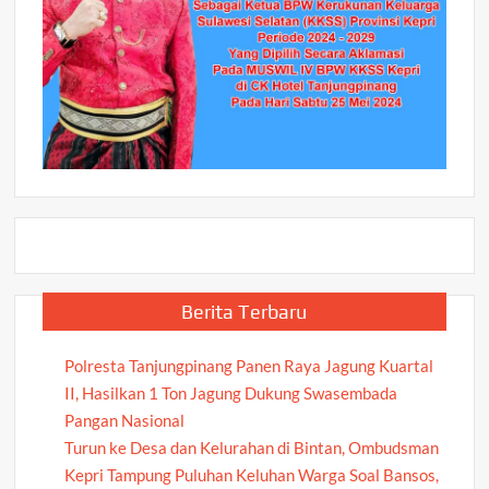
Berita Terbaru
Polresta Tanjungpinang Panen Raya Jagung Kuartal
II, Hasilkan 1 Ton Jagung Dukung Swasembada
Pangan Nasional
Turun ke Desa dan Kelurahan di Bintan, Ombudsman
Kepri Tampung Puluhan Keluhan Warga Soal Bansos,