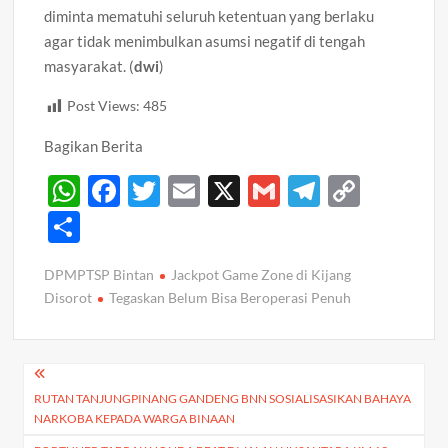
diminta mematuhi seluruh ketentuan yang berlaku
agar tidak menimbulkan asumsi negatif di tengah
masyarakat. (
dwi
)
Post Views:
485
Bagikan Berita
W
F
T
E
X
G
T
C
h
ac
w
m
m
el
o
S
at
e
itt
ail
ail
e
p
h
DPMPTSP Bintan
Jackpot Game Zone di Kijang
s
b
er
gr
y
ar
Disorot
Tegaskan Belum Bisa Beroperasi Penuh
A
o
a
Li
e
p
o
m
n
Navigasi
p
k
k
RUTAN TANJUNGPINANG GANDENG BNN SOSIALISASIKAN BAHAYA
pos
NARKOBA KEPADA WARGA BINAAN