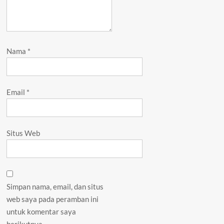
Nama
*
Email
*
Situs Web
Simpan nama, email, dan situs
web saya pada peramban ini
untuk komentar saya
berikutnya.