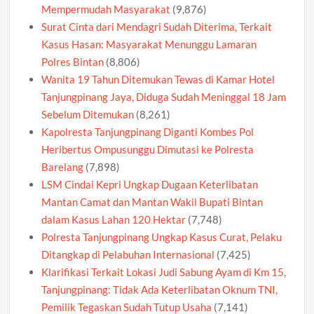
Mempermudah Masyarakat
(9,876)
Surat Cinta dari Mendagri Sudah Diterima, Terkait
Kasus Hasan: Masyarakat Menunggu Lamaran
Polres Bintan
(8,806)
Wanita 19 Tahun Ditemukan Tewas di Kamar Hotel
Tanjungpinang Jaya, Diduga Sudah Meninggal 18 Jam
Sebelum Ditemukan
(8,261)
Kapolresta Tanjungpinang Diganti Kombes Pol
Heribertus Ompusunggu Dimutasi ke Polresta
Barelang
(7,898)
LSM Cindai Kepri Ungkap Dugaan Keterlibatan
Mantan Camat dan Mantan Wakil Bupati Bintan
dalam Kasus Lahan 120 Hektar
(7,748)
Polresta Tanjungpinang Ungkap Kasus Curat, Pelaku
Ditangkap di Pelabuhan Internasional
(7,425)
Klarifikasi Terkait Lokasi Judi Sabung Ayam di Km 15,
Tanjungpinang: Tidak Ada Keterlibatan Oknum TNI,
Pemilik Tegaskan Sudah Tutup Usaha
(7,141)