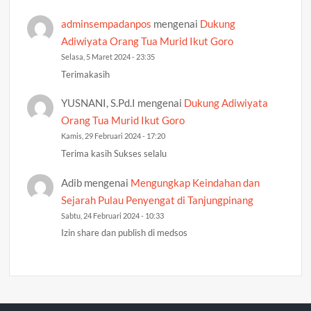
adminsempadanpos
mengenai
Dukung
Adiwiyata Orang Tua Murid Ikut Goro
Selasa, 5 Maret 2024 - 23:35
Terimakasih
YUSNANI, S.Pd.I
mengenai
Dukung Adiwiyata
Orang Tua Murid Ikut Goro
Kamis, 29 Februari 2024 - 17:20
Terima kasih Sukses selalu
Adib
mengenai
Mengungkap Keindahan dan
Sejarah Pulau Penyengat di Tanjungpinang
Sabtu, 24 Februari 2024 - 10:33
Izin share dan publish di medsos