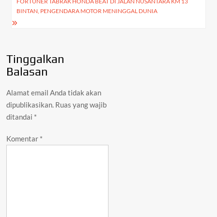
FORTUNER TABRAK HONDA BEAT DI JALAN NUSANTARA KM 13
BINTAN, PENGENDARA MOTOR MENINGGAL DUNIA
Tinggalkan
Balasan
Alamat email Anda tidak akan
dipublikasikan.
Ruas yang wajib
ditandai
*
Komentar
*