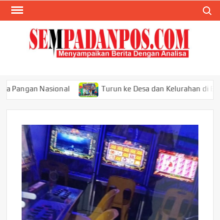
Skip
Search
to
content
SEM
Menyam
Berita
Ana
an Nasional
Turun ke Desa dan Kelurahan di Bintan, 