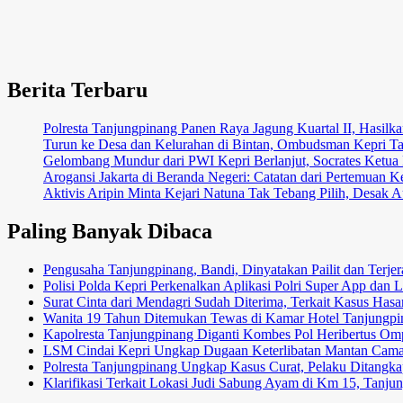
Berita Terbaru
Polresta Tanjungpinang Panen Raya Jagung Kuartal II, Hasi
Turun ke Desa dan Kelurahan di Bintan, Ombudsman Kepri T
Gelombang Mundur dari PWI Kepri Berlanjut, Socrates Ketua 
Arogansi Jakarta di Beranda Negeri: Catatan dari Pertemua
Aktivis Aripin Minta Kejari Natuna Tak Tebang Pilih, Desa
Paling Banyak Dibaca
Pengusaha Tanjungpinang, Bandi, Dinyatakan Pailit dan Terj
Polisi Polda Kepri Perkenalkan Aplikasi Polri Super App da
Surat Cinta dari Mendagri Sudah Diterima, Terkait Kasus Ha
Wanita 19 Tahun Ditemukan Tewas di Kamar Hotel Tanjungpi
Kapolresta Tanjungpinang Diganti Kombes Pol Heribertus Omp
LSM Cindai Kepri Ungkap Dugaan Keterlibatan Mantan Camat
Polresta Tanjungpinang Ungkap Kasus Curat, Pelaku Ditangkap
Klarifikasi Terkait Lokasi Judi Sabung Ayam di Km 15, Tanj