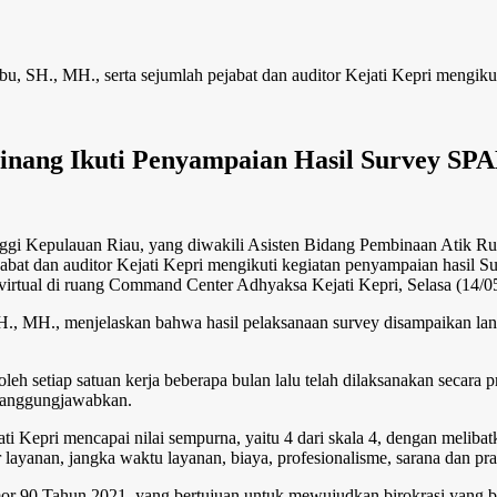
, SH., MH., serta sejumlah pejabat dan auditor Kejati Kepri mengiku
gpinang Ikuti Penyampaian Hasil Survey S
ggi Kepulauan Riau, yang diwakili Asisten Bidang Pembinaan Atik Ru
bat dan auditor Kejati Kepri mengikuti kegiatan penyampaian hasil S
rtual di ruang Command Center Adhyaksa Kejati Kepri, Selasa (14/0
H., MH., menjelaskan bahwa hasil pelaksanaan survey disampaikan la
eh setiap satuan kerja beberapa bulan lalu telah dilaksanakan secara p
rtanggungjawabkan.
i Kepri mencapai nilai sempurna, yaitu 4 dari skala 4, dengan melibat
r layanan, jangka waktu layanan, biaya, profesionalisme, sarana dan pr
90 Tahun 2021, yang bertujuan untuk mewujudkan birokrasi yang bers