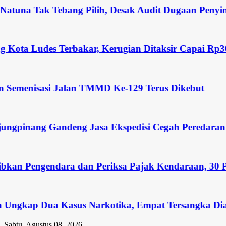
tuna Tak Tebang Pilih, Desak Audit Dugaan Penyimp
ta Ludes Terbakar, Kerugian Ditaksir Capai Rp300 Ju
emenisasi Jalan TMMD Ke-129 Terus Dikebut
pinang Gandeng Jasa Ekspedisi Cegah Peredaran Nar
an Pengendara dan Periksa Pajak Kendaraan, 30 Pelan
ngkap Dua Kasus Narkotika, Empat Tersangka Diaman
Sabtu, Agustus 08, 2026