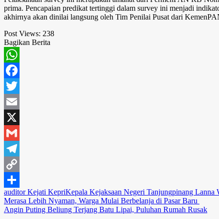
prima. Pencapaian predikat tertinggi dalam survey ini menjadi indik
akhirnya akan dinilai langsung oleh Tim Penilai Pusat dari KemenP
Post Views:
238
Bagikan Berita
WhatsApp
Facebook
Twitter
Email
X
Gmail
Telegram
Copy
auditor Kejati Kepri
Kepala Kejaksaan Negeri Tanjungpinang Lanna 
Link
Share
Navigasi
Merasa Lebih Nyaman, Warga Mulai Berbelanja di Pasar Baru
Angin Puting Beliung Terjang Batu Lipai, Puluhan Rumah Rusak
pos