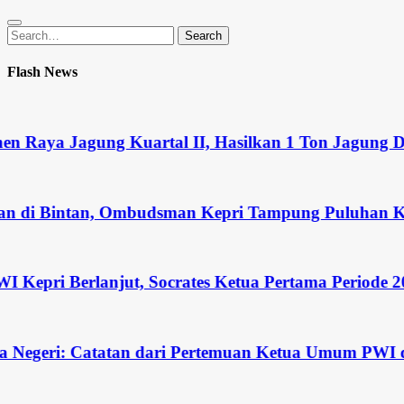
Search
Search
for:
Flash News
Raya Jagung Kuartal II, Hasilkan 1 Ton Jagung Duk
i Bintan, Ombudsman Kepri Tampung Puluhan Keluh
i Berlanjut, Socrates Ketua Pertama Periode 2004–2
egeri: Catatan dari Pertemuan Ketua Umum PWI dan 