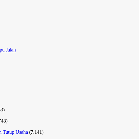
pu Jalan
63)
748)
ah Tutup Usaha
(7,141)