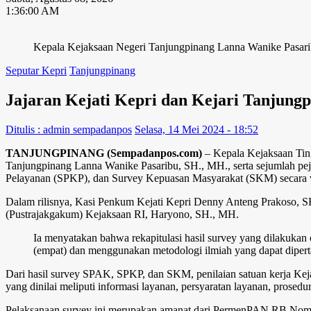
1:36:01 AM
Kepala Kejaksaan Negeri Tanjungpinang Lanna Wanike Pasaribu
Seputar Kepri
Tanjungpinang
Jajaran Kejati Kepri dan Kejari Tanjun
Ditulis : admin sempadanpos
Selasa, 14 Mei 2024 - 18:52
TANJUNGPINANG (Sempadanpos.com)
– Kepala Kejaksaan Tin
Tanjungpinang Lanna Wanike Pasaribu, SH., MH., serta sejumlah peja
Pelayanan (SPKP), dan Survey Kepuasan Masyarakat (SKM) secara vi
Dalam rilisnya, Kasi Penkum Kejati Kepri Denny Anteng Prakoso, S
(Pustrajakgakum) Kejaksaan RI, Haryono, SH., MH.
Ia menyatakan bahwa rekapitulasi hasil survey yang dilakukan ol
(empat) dan menggunakan metodologi ilmiah yang dapat dipe
Dari hasil survey SPAK, SPKP, dan SKM, penilaian satuan kerja Kejat
yang dinilai meliputi informasi layanan, persyaratan layanan, prosedu
Pelaksanaan survey ini merupakan amanat dari PermenPAN RB Nomor 