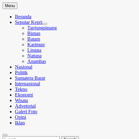
Skip
Menu
to
content
Beranda
Seputar Kepri
Tanjungpinang
Bintan
Batam
Karimun
Lingga
Natuna
Anambas
Nasional
Politik
Sumatera Barat
Internasional
Tekno
Ekonomi
Wisata
Advetorial
Galeri Foto
Opini
Iklan
Search
Search