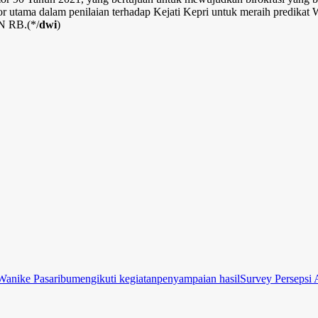
ator utama dalam penilaian terhadap Kejati Kepri untuk meraih predik
AN RB.(*/
dwi
)
Wanike Pasaribu
mengikuti kegiatan
penyampaian hasil
Survey Persepsi