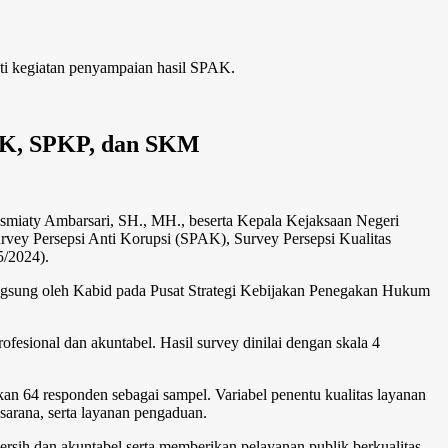
ti kegiatan penyampaian hasil SPAK.
PAK, SPKP, dan SKM
smiaty Ambarsari, SH., MH., beserta Kepala Kejaksaan Negeri
urvey Persepsi Anti Korupsi (SPAK), Survey Persepsi Kualitas
5/2024).
ngsung oleh Kabid pada Pusat Strategi Kebijakan Penegakan Hukum
rofesional dan akuntabel. Hasil survey dinilai dengan skala 4
kan 64 responden sebagai sampel. Variabel penentu kualitas layanan
asarana, serta layanan pengaduan.
ih dan akuntabel serta memberikan pelayanan publik berkualitas