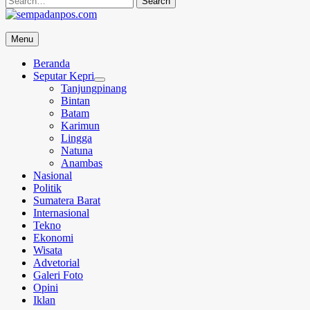
for:
sempadanpos.com
Menu
Menyampaikan Berita Dengan Analisa
Beranda
Seputar Kepri
Tanjungpinang
Bintan
Batam
Karimun
Lingga
Natuna
Anambas
Nasional
Politik
Sumatera Barat
Internasional
Tekno
Ekonomi
Wisata
Advetorial
Galeri Foto
Opini
Iklan