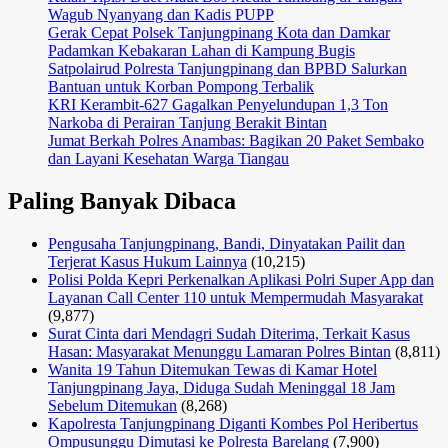
Wagub Nyanyang dan Kadis PUPP
Gerak Cepat Polsek Tanjungpinang Kota dan Damkar
Padamkan Kebakaran Lahan di Kampung Bugis
Satpolairud Polresta Tanjungpinang dan BPBD Salurkan
Bantuan untuk Korban Pompong Terbalik
KRI Kerambit-627 Gagalkan Penyelundupan 1,3 Ton
Narkoba di Perairan Tanjung Berakit Bintan
Jumat Berkah Polres Anambas: Bagikan 20 Paket Sembako
dan Layani Kesehatan Warga Tiangau
Paling Banyak Dibaca
Pengusaha Tanjungpinang, Bandi, Dinyatakan Pailit dan
Terjerat Kasus Hukum Lainnya
(10,215)
Polisi Polda Kepri Perkenalkan Aplikasi Polri Super App dan
Layanan Call Center 110 untuk Mempermudah Masyarakat
(9,877)
Surat Cinta dari Mendagri Sudah Diterima, Terkait Kasus
Hasan: Masyarakat Menunggu Lamaran Polres Bintan
(8,811)
Wanita 19 Tahun Ditemukan Tewas di Kamar Hotel
Tanjungpinang Jaya, Diduga Sudah Meninggal 18 Jam
Sebelum Ditemukan
(8,268)
Kapolresta Tanjungpinang Diganti Kombes Pol Heribertus
Ompusunggu Dimutasi ke Polresta Barelang
(7,900)