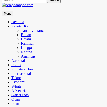
for:
sempadanpos.com
Menu
Menyampaikan Berita Dengan Analisa
Beranda
Seputar Kepri
Tanjungpinang
Bintan
Batam
Karimun
Lingga
Natuna
Anambas
Nasional
Politik
Sumatera Barat
Internasional
Tekno
Ekonomi
Wisata
Advetorial
Galeri Foto
Opini
Iklan