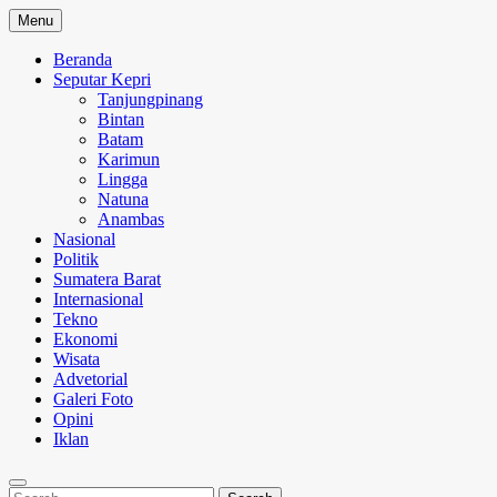
Skip
Menu
to
content
Beranda
Seputar Kepri
Tanjungpinang
Bintan
Batam
Karimun
Lingga
Natuna
Anambas
Nasional
Politik
Sumatera Barat
Internasional
Tekno
Ekonomi
Wisata
Advetorial
Galeri Foto
Opini
Iklan
Search
Search