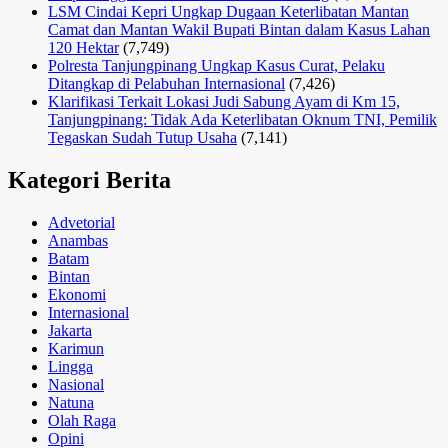
LSM Cindai Kepri Ungkap Dugaan Keterlibatan Mantan
Camat dan Mantan Wakil Bupati Bintan dalam Kasus Lahan
120 Hektar
(7,749)
Polresta Tanjungpinang Ungkap Kasus Curat, Pelaku
Ditangkap di Pelabuhan Internasional
(7,426)
Klarifikasi Terkait Lokasi Judi Sabung Ayam di Km 15,
Tanjungpinang: Tidak Ada Keterlibatan Oknum TNI, Pemilik
Tegaskan Sudah Tutup Usaha
(7,141)
Kategori Berita
Advetorial
Anambas
Batam
Bintan
Ekonomi
Internasional
Jakarta
Karimun
Lingga
Nasional
Natuna
Olah Raga
Opini