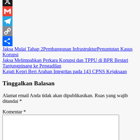
Email
X
Gmail
Telegram
Copy
Jaksa Mulai Tahap 2
Pembangunan Infrastruktur
Penuntutan Kasus
Link
Share
Korupsi
Navigasi
Jaksa Melimpahkan Perkara Korupsi dan TPPU di BPR Bestari
Tanjungpinang ke Pengadilan
pos
Kajati Kepri Beri Arahan Integritas pada 143 CPNS Kejaksaan
Tinggalkan Balasan
Alamat email Anda tidak akan dipublikasikan.
Ruas yang wajib
ditandai
*
Komentar
*